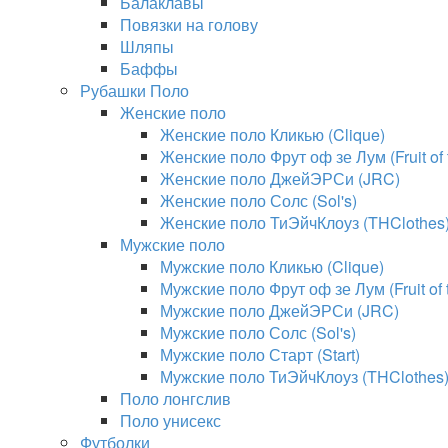
Балаклавы
Повязки на голову
Шляпы
Баффы
Рубашки Поло
Женские поло
Женские поло Кликью (Clique)
Женские поло Фрут оф зе Лум (Fruit of
Женские поло ДжейЭРСи (JRC)
Женские поло Солс (Sol's)
Женские поло ТиЭйчКлоуз (THClothes
Мужские поло
Мужские поло Кликью (Clique)
Мужские поло Фрут оф зе Лум (Fruit of
Мужские поло ДжейЭРСи (JRC)
Мужские поло Солс (Sol's)
Мужские поло Старт (Start)
Мужские поло ТиЭйчКлоуз (THClothes
Поло лонгслив
Поло унисекс
Футболки