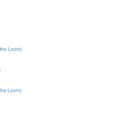
 the Loom)
)
 the Loom)
)