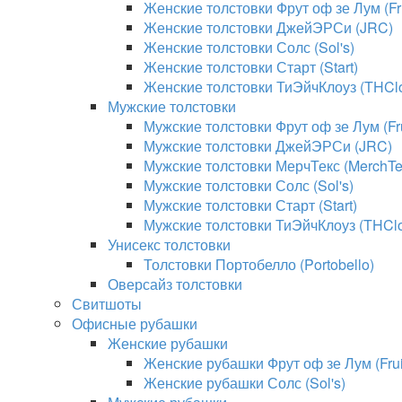
Женские толстовки Фрут оф зе Лум (Fru
Женские толстовки ДжейЭРСи (JRC)
Женские толстовки Солс (Sol's)
Женские толстовки Старт (Start)
Женские толстовки ТиЭйчКлоуз (THClo
Мужские толстовки
Мужские толстовки Фрут оф зе Лум (Fru
Мужские толстовки ДжейЭРСи (JRC)
Мужские толстовки МерчТекс (MerchTe
Мужские толстовки Солс (Sol's)
Мужские толстовки Старт (Start)
Мужские толстовки ТиЭйчКлоуз (THClo
Унисекс толстовки
Толстовки Портобелло (Portobello)
Оверсайз толстовки
Свитшоты
Офисные рубашки
Женские рубашки
Женские рубашки Фрут оф зе Лум (Fruit
Женские рубашки Солс (Sol's)