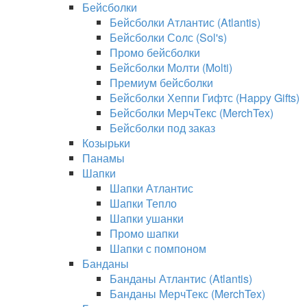
Бейсболки
Бейсболки Атлантис (Atlantis)
Бейсболки Солс (Sol's)
Промо бейсболки
Бейсболки Молти (Molti)
Премиум бейсболки
Бейсболки Хеппи Гифтс (Happy Gifts)
Бейсболки МерчТекс (MerchTex)
Бейсболки под заказ
Козырьки
Панамы
Шапки
Шапки Атлантис
Шапки Тепло
Шапки ушанки
Промо шапки
Шапки с помпоном
Банданы
Банданы Атлантис (Atlantis)
Банданы МерчТекс (MerchTex)