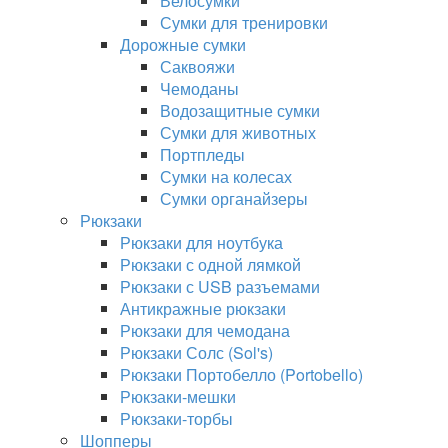
Велосумки
Сумки для тренировки
Дорожные сумки
Саквояжи
Чемоданы
Водозащитные сумки
Сумки для животных
Портпледы
Сумки на колесах
Сумки органайзеры
Рюкзаки
Рюкзаки для ноутбука
Рюкзаки с одной лямкой
Рюкзаки с USB разъемами
Антикражные рюкзаки
Рюкзаки для чемодана
Рюкзаки Солс (Sol's)
Рюкзаки Портобелло (Portobello)
Рюкзаки-мешки
Рюкзаки-торбы
Шопперы