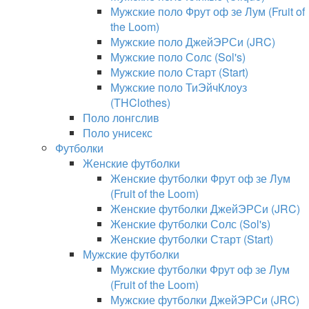
Мужские поло Фрут оф зе Лум (Fruit of
the Loom)
Мужские поло ДжейЭРСи (JRC)
Мужские поло Солс (Sol's)
Мужские поло Старт (Start)
Мужские поло ТиЭйчКлоуз
(THClothes)
Поло лонгслив
Поло унисекс
Футболки
Женские футболки
Женские футболки Фрут оф зе Лум
(Fruit of the Loom)
Женские футболки ДжейЭРСи (JRC)
Женские футболки Солс (Sol's)
Женские футболки Старт (Start)
Мужские футболки
Мужские футболки Фрут оф зе Лум
(Fruit of the Loom)
Мужские футболки ДжейЭРСи (JRC)