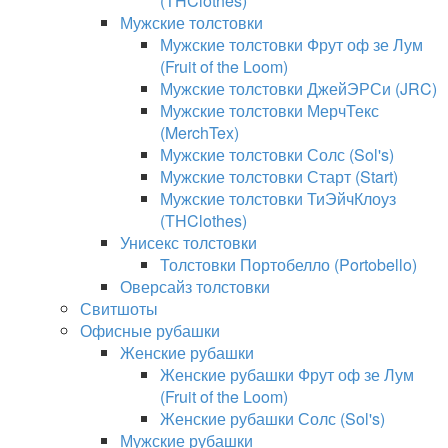
(THClothes)
Мужские толстовки
Мужские толстовки Фрут оф зе Лум
(Fruit of the Loom)
Мужские толстовки ДжейЭРСи (JRC)
Мужские толстовки МерчТекс
(MerchTex)
Мужские толстовки Солс (Sol's)
Мужские толстовки Старт (Start)
Мужские толстовки ТиЭйчКлоуз
(THClothes)
Унисекс толстовки
Толстовки Портобелло (Portobello)
Оверсайз толстовки
Свитшоты
Офисные рубашки
Женские рубашки
Женские рубашки Фрут оф зе Лум
(Fruit of the Loom)
Женские рубашки Солс (Sol's)
Мужские рубашки