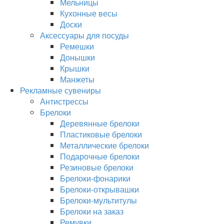
Мельницы
Кухонные весы
Доски
Аксессуары для посуды
Ремешки
Донышки
Крышки
Манжеты
Рекламные сувениры
Антистрессы
Брелоки
Деревянные брелоки
Пластиковые брелоки
Металлические брелоки
Подарочные брелоки
Резиновые брелоки
Брелоки-фонарики
Брелоки-открывашки
Брелоки-мультитулы
Брелоки на заказ
Ремувки