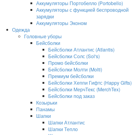
Аккумуляторы Портобелло (Portobello)
Аккумуляторы с функцией беспроводной
зарядки
Аккумуляторы Эконом
Одежда
Головные уборы
Бейсболки
Бейсболки Атлантис (Atlantis)
Бейсболки Солс (Sol's)
Промо бейсболки
Бейсболки Молти (Molti)
Премиум бейсболки
Бейсболки Хеппи Гифтс (Happy Gifts)
Бейсболки МерчТекс (MerchTex)
Бейсболки под заказ
Козырьки
Панамы
Шапки
Шапки Атлантис
Шапки Тепло