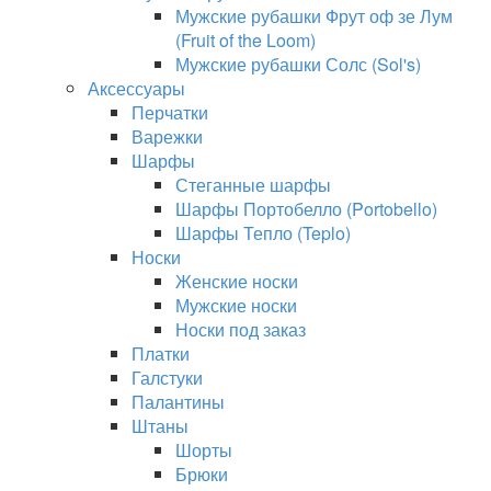
Мужские рубашки Фрут оф зе Лум
(Fruit of the Loom)
Мужские рубашки Солс (Sol's)
Аксессуары
Перчатки
Варежки
Шарфы
Стеганные шарфы
Шарфы Портобелло (Portobello)
Шарфы Тепло (Teplo)
Носки
Женские носки
Мужские носки
Носки под заказ
Платки
Галстуки
Палантины
Штаны
Шорты
Брюки