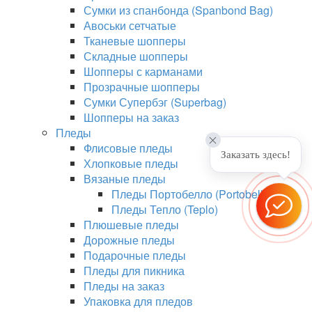
Сумки из спанбонда (Spanbond Bag)
Авоськи сетчатые
Тканевые шопперы
Складные шопперы
Шопперы с карманами
Прозрачные шопперы
Сумки Супербэг (Superbag)
Шопперы на заказ
Пледы
Флисовые пледы
Заказать здесь!
Хлопковые пледы
Вязаные пледы
Пледы Портобелло (Portobello)
Пледы Тепло (Teplo)
Плюшевые пледы
Дорожные пледы
Подарочные пледы
Пледы для пикника
Пледы на заказ
Упаковка для пледов