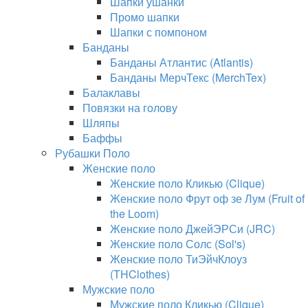
Шапки ушанки
Промо шапки
Шапки с помпоном
Банданы
Банданы Атлантис (Atlantis)
Банданы МерчТекс (MerchTex)
Балаклавы
Повязки на голову
Шляпы
Баффы
Рубашки Поло
Женские поло
Женские поло Кликью (Clique)
Женские поло Фрут оф зе Лум (Fruit of
the Loom)
Женские поло ДжейЭРСи (JRC)
Женские поло Солс (Sol's)
Женские поло ТиЭйчКлоуз
(THClothes)
Мужские поло
Мужские поло Кликью (Clique)