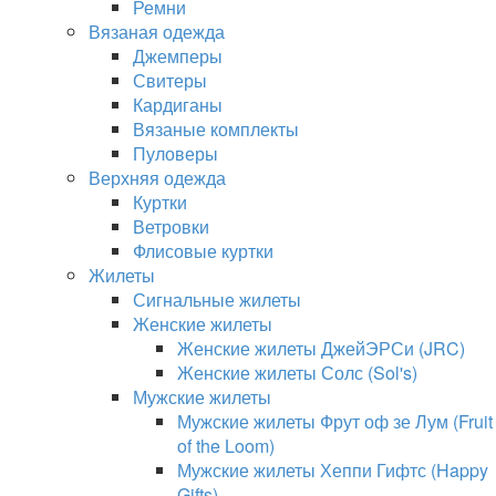
Ремни
Вязаная одежда
Джемперы
Свитеры
Кардиганы
Вязаные комплекты
Пуловеры
Верхняя одежда
Куртки
Ветровки
Флисовые куртки
Жилеты
Сигнальные жилеты
Женские жилеты
Женские жилеты ДжейЭРСи (JRC)
Женские жилеты Солс (Sol's)
Мужские жилеты
Мужские жилеты Фрут оф зе Лум (Fruit
of the Loom)
Мужские жилеты Хеппи Гифтс (Happy
Gifts)