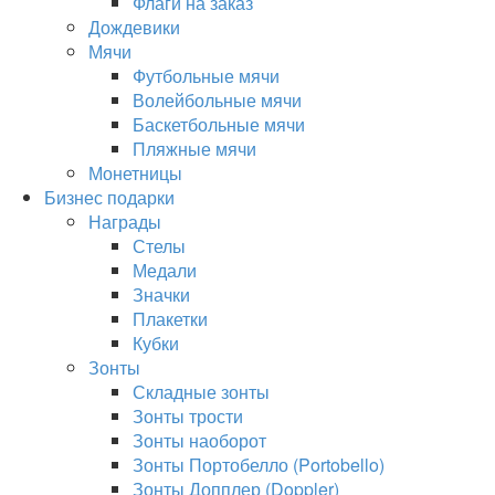
Флаги на заказ
Дождевики
Мячи
Футбольные мячи
Волейбольные мячи
Баскетбольные мячи
Пляжные мячи
Монетницы
Бизнес подарки
Награды
Стелы
Медали
Значки
Плакетки
Кубки
Зонты
Складные зонты
Зонты трости
Зонты наоборот
Зонты Портобелло (Portobello)
Зонты Допплер (Doppler)