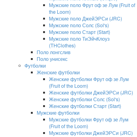
Мужские поло Фрут оф зе Лум (Fruit of
the Loom)
Мужские поло ДжейЭРСи (JRC)
Мужские поло Солс (Sol's)
Мужские поло Старт (Start)
Мужские поло ТиЭйчКлоуз
(THClothes)
Поло лонгслив
Поло унисекс
Футболки
Женские футболки
Женские футболки Фрут оф зе Лум
(Fruit of the Loom)
Женские футболки ДжейЭРСи (JRC)
Женские футболки Солс (Sol's)
Женские футболки Старт (Start)
Мужские футболки
Мужские футболки Фрут оф зе Лум
(Fruit of the Loom)
Мужские футболки ДжейЭРСи (JRC)