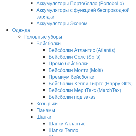
Аккумуляторы Портобелло (Portobello)
Аккумуляторы с функцией беспроводной
зарядки
Аккумуляторы Эконом
Одежда
Головные уборы
Бейсболки
Бейсболки Атлантис (Atlantis)
Бейсболки Солс (Sol's)
Промо бейсболки
Бейсболки Молти (Molti)
Премиум бейсболки
Бейсболки Хеппи Гифтс (Happy Gifts)
Бейсболки МерчТекс (MerchTex)
Бейсболки под заказ
Козырьки
Панамы
Шапки
Шапки Атлантис
Шапки Тепло