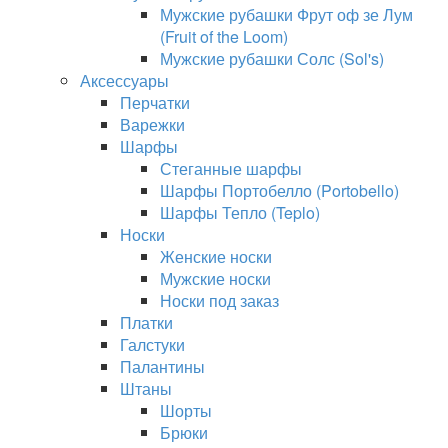
Мужские рубашки Фрут оф зе Лум
(Fruit of the Loom)
Мужские рубашки Солс (Sol's)
Аксессуары
Перчатки
Варежки
Шарфы
Стеганные шарфы
Шарфы Портобелло (Portobello)
Шарфы Тепло (Teplo)
Носки
Женские носки
Мужские носки
Носки под заказ
Платки
Галстуки
Палантины
Штаны
Шорты
Брюки