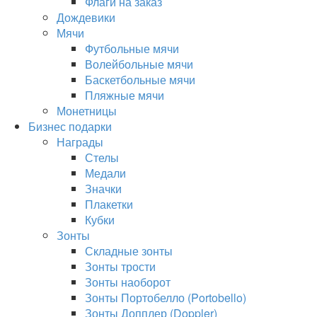
Флаги на заказ
Дождевики
Мячи
Футбольные мячи
Волейбольные мячи
Баскетбольные мячи
Пляжные мячи
Монетницы
Бизнес подарки
Награды
Стелы
Медали
Значки
Плакетки
Кубки
Зонты
Складные зонты
Зонты трости
Зонты наоборот
Зонты Портобелло (Portobello)
Зонты Допплер (Doppler)