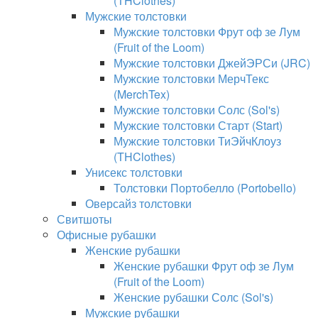
(THClothes)
Мужские толстовки
Мужские толстовки Фрут оф зе Лум
(Fruit of the Loom)
Мужские толстовки ДжейЭРСи (JRC)
Мужские толстовки МерчТекс
(MerchTex)
Мужские толстовки Солс (Sol's)
Мужские толстовки Старт (Start)
Мужские толстовки ТиЭйчКлоуз
(THClothes)
Унисекс толстовки
Толстовки Портобелло (Portobello)
Оверсайз толстовки
Свитшоты
Офисные рубашки
Женские рубашки
Женские рубашки Фрут оф зе Лум
(Fruit of the Loom)
Женские рубашки Солс (Sol's)
Мужские рубашки