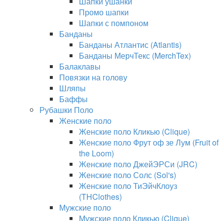
Шапки ушанки
Промо шапки
Шапки с помпоном
Банданы
Банданы Атлантис (Atlantis)
Банданы МерчТекс (MerchTex)
Балаклавы
Повязки на голову
Шляпы
Баффы
Рубашки Поло
Женские поло
Женские поло Кликью (Clique)
Женские поло Фрут оф зе Лум (Fruit of
the Loom)
Женские поло ДжейЭРСи (JRC)
Женские поло Солс (Sol's)
Женские поло ТиЭйчКлоуз
(THClothes)
Мужские поло
Мужские поло Кликью (Clique)