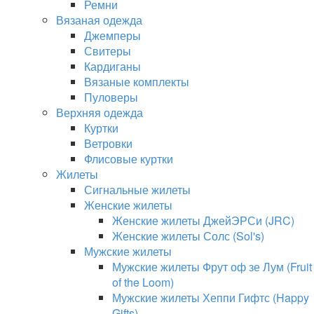
Ремни
Вязаная одежда
Джемперы
Свитеры
Кардиганы
Вязаные комплекты
Пуловеры
Верхняя одежда
Куртки
Ветровки
Флисовые куртки
Жилеты
Сигнальные жилеты
Женские жилеты
Женские жилеты ДжейЭРСи (JRC)
Женские жилеты Солс (Sol's)
Мужские жилеты
Мужские жилеты Фрут оф зе Лум (Fruit
of the Loom)
Мужские жилеты Хеппи Гифтс (Happy
Gifts)