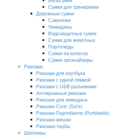
Велосумки
Сумки для тренировки
Дорожные сумки
Саквояжи
Чемоданы
Водозащитные сумки
Сумки для животных
Портпледы
Сумки на колесах
Сумки органайзеры
Рюкзаки
Рюкзаки для ноутбука
Рюкзаки с одной лямкой
Рюкзаки с USB разъемами
Антикражные рюкзаки
Рюкзаки для чемодана
Рюкзаки Солс (Sol's)
Рюкзаки Портобелло (Portobello)
Рюкзаки-мешки
Рюкзаки-торбы
Шопперы