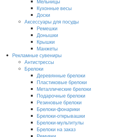
Мельницы
Кухонные весы
Доски
Аксессуары для посуды
Ремешки
Донышки
Крышки
Манжеты
Рекламные сувениры
Антистрессы
Брелоки
Деревянные брелоки
Пластиковые брелоки
Металлические брелоки
Подарочные брелоки
Резиновые брелоки
Брелоки-фонарики
Брелоки-открывашки
Брелоки-мультитулы
Брелоки на заказ
Ремувки