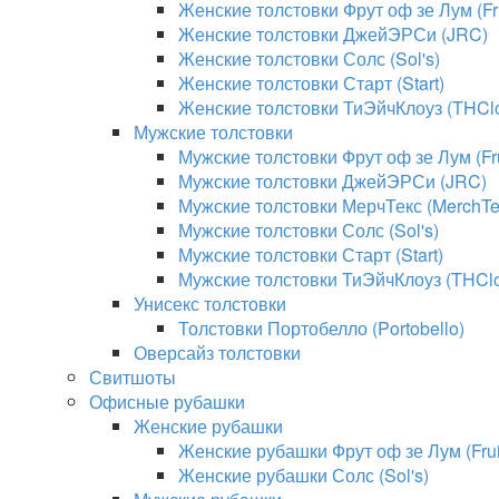
Женские толстовки Фрут оф зе Лум (Fru
Женские толстовки ДжейЭРСи (JRC)
Женские толстовки Солс (Sol's)
Женские толстовки Старт (Start)
Женские толстовки ТиЭйчКлоуз (THClo
Мужские толстовки
Мужские толстовки Фрут оф зе Лум (Fru
Мужские толстовки ДжейЭРСи (JRC)
Мужские толстовки МерчТекс (MerchTe
Мужские толстовки Солс (Sol's)
Мужские толстовки Старт (Start)
Мужские толстовки ТиЭйчКлоуз (THClo
Унисекс толстовки
Толстовки Портобелло (Portobello)
Оверсайз толстовки
Свитшоты
Офисные рубашки
Женские рубашки
Женские рубашки Фрут оф зе Лум (Fruit
Женские рубашки Солс (Sol's)