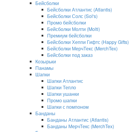
Бейсболки
Бейсболки Атлантис (Atlantis)
Бейсболки Солс (Sol's)
Промо бейсболки
Бейсболки Молти (Molti)
Премиум бейсболки
Бейсболки Хеппи Гифтс (Happy Gifts)
Бейсболки МерчТекс (MerchTex)
Бейсболки под заказ
Козырьки
Панамы
Шапки
Шапки Атлантис
Шапки Тепло
Шапки ушанки
Промо шапки
Шапки с помпоном
Банданы
Банданы Атлантис (Atlantis)
Банданы МерчТекс (MerchTex)