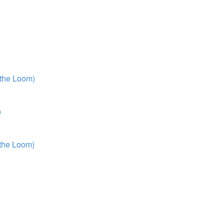
 the Loom)
)
 the Loom)
)