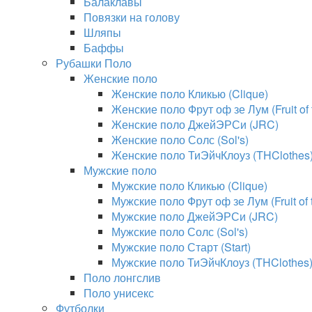
Балаклавы
Повязки на голову
Шляпы
Баффы
Рубашки Поло
Женские поло
Женские поло Кликью (Clique)
Женские поло Фрут оф зе Лум (Fruit of
Женские поло ДжейЭРСи (JRC)
Женские поло Солс (Sol's)
Женские поло ТиЭйчКлоуз (THClothes
Мужские поло
Мужские поло Кликью (Clique)
Мужские поло Фрут оф зе Лум (Fruit of
Мужские поло ДжейЭРСи (JRC)
Мужские поло Солс (Sol's)
Мужские поло Старт (Start)
Мужские поло ТиЭйчКлоуз (THClothes
Поло лонгслив
Поло унисекс
Футболки