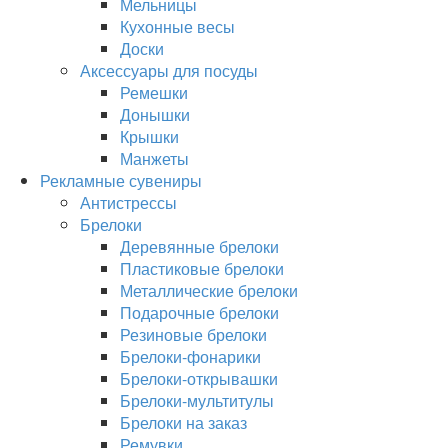
Мельницы
Кухонные весы
Доски
Аксессуары для посуды
Ремешки
Донышки
Крышки
Манжеты
Рекламные сувениры
Антистрессы
Брелоки
Деревянные брелоки
Пластиковые брелоки
Металлические брелоки
Подарочные брелоки
Резиновые брелоки
Брелоки-фонарики
Брелоки-открывашки
Брелоки-мультитулы
Брелоки на заказ
Ремувки