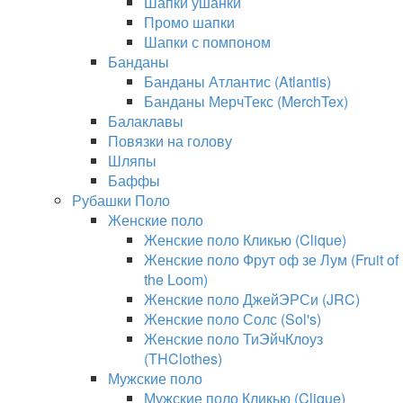
Шапки ушанки
Промо шапки
Шапки с помпоном
Банданы
Банданы Атлантис (Atlantis)
Банданы МерчТекс (MerchTex)
Балаклавы
Повязки на голову
Шляпы
Баффы
Рубашки Поло
Женские поло
Женские поло Кликью (Clique)
Женские поло Фрут оф зе Лум (Fruit of
the Loom)
Женские поло ДжейЭРСи (JRC)
Женские поло Солс (Sol's)
Женские поло ТиЭйчКлоуз
(THClothes)
Мужские поло
Мужские поло Кликью (Clique)