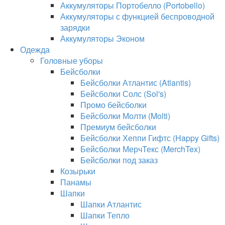
Аккумуляторы Портобелло (Portobello)
Аккумуляторы с функцией беспроводной
зарядки
Аккумуляторы Эконом
Одежда
Головные уборы
Бейсболки
Бейсболки Атлантис (Atlantis)
Бейсболки Солс (Sol's)
Промо бейсболки
Бейсболки Молти (Molti)
Премиум бейсболки
Бейсболки Хеппи Гифтс (Happy Gifts)
Бейсболки МерчТекс (MerchTex)
Бейсболки под заказ
Козырьки
Панамы
Шапки
Шапки Атлантис
Шапки Тепло