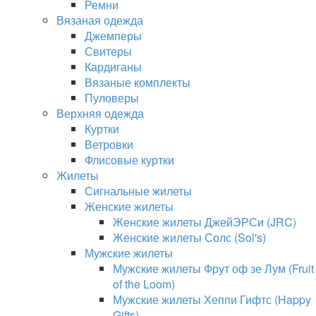
Ремни
Вязаная одежда
Джемперы
Свитеры
Кардиганы
Вязаные комплекты
Пуловеры
Верхняя одежда
Куртки
Ветровки
Флисовые куртки
Жилеты
Сигнальные жилеты
Женские жилеты
Женские жилеты ДжейЭРСи (JRC)
Женские жилеты Солс (Sol's)
Мужские жилеты
Мужские жилеты Фрут оф зе Лум (Fruit
of the Loom)
Мужские жилеты Хеппи Гифтс (Happy
Gifts)