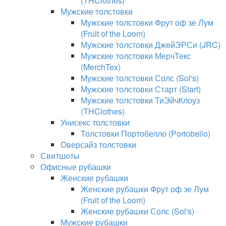
(THClothes)
Мужские толстовки
Мужские толстовки Фрут оф зе Лум
(Fruit of the Loom)
Мужские толстовки ДжейЭРСи (JRC)
Мужские толстовки МерчТекс
(MerchTex)
Мужские толстовки Солс (Sol's)
Мужские толстовки Старт (Start)
Мужские толстовки ТиЭйчКлоуз
(THClothes)
Унисекс толстовки
Толстовки Портобелло (Portobello)
Оверсайз толстовки
Свитшоты
Офисные рубашки
Женские рубашки
Женские рубашки Фрут оф зе Лум
(Fruit of the Loom)
Женские рубашки Солс (Sol's)
Мужские рубашки