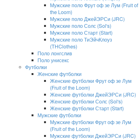
Мужские поло Фрут оф зе Лум (Fruit of
the Loom)
Мужские поло ДжейЭРСи (JRC)
Мужские поло Солс (Sol's)
Мужские поло Старт (Start)
Мужские поло ТиЭйчКлоуз
(THClothes)
Поло лонгслив
Поло унисекс
Футболки
Женские футболки
Женские футболки Фрут оф зе Лум
(Fruit of the Loom)
Женские футболки ДжейЭРСи (JRC)
Женские футболки Солс (Sol's)
Женские футболки Старт (Start)
Мужские футболки
Мужские футболки Фрут оф зе Лум
(Fruit of the Loom)
Мужские футболки ДжейЭРСи (JRC)