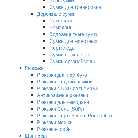
Велосумки
Сумки для тренировки
Дорожные сумки
Саквояжи
Чемоданы
Водозащитные сумки
Сумки для животных
Портпледы
Сумки на колесах
Сумки органайзеры
Рюкзаки
Рюкзаки для ноутбука
Рюкзаки с одной лямкой
Рюкзаки с USB разъемами
Антикражные рюкзаки
Рюкзаки для чемодана
Рюкзаки Солс (Sol's)
Рюкзаки Портобелло (Portobello)
Рюкзаки-мешки
Рюкзаки-торбы
Шопперы