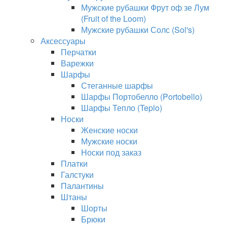
Мужские рубашки Фрут оф зе Лум
(Fruit of the Loom)
Мужские рубашки Солс (Sol's)
Аксессуары
Перчатки
Варежки
Шарфы
Стеганные шарфы
Шарфы Портобелло (Portobello)
Шарфы Тепло (Teplo)
Носки
Женские носки
Мужские носки
Носки под заказ
Платки
Галстуки
Палантины
Штаны
Шорты
Брюки