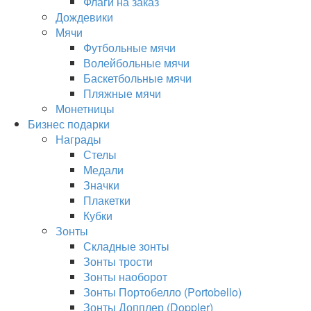
Флаги на заказ
Дождевики
Мячи
Футбольные мячи
Волейбольные мячи
Баскетбольные мячи
Пляжные мячи
Монетницы
Бизнес подарки
Награды
Стелы
Медали
Значки
Плакетки
Кубки
Зонты
Складные зонты
Зонты трости
Зонты наоборот
Зонты Портобелло (Portobello)
Зонты Допплер (Doppler)