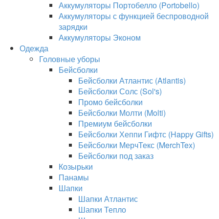
Аккумуляторы Портобелло (Portobello)
Аккумуляторы с функцией беспроводной
зарядки
Аккумуляторы Эконом
Одежда
Головные уборы
Бейсболки
Бейсболки Атлантис (Atlantis)
Бейсболки Солс (Sol's)
Промо бейсболки
Бейсболки Молти (Molti)
Премиум бейсболки
Бейсболки Хеппи Гифтс (Happy Gifts)
Бейсболки МерчТекс (MerchTex)
Бейсболки под заказ
Козырьки
Панамы
Шапки
Шапки Атлантис
Шапки Тепло