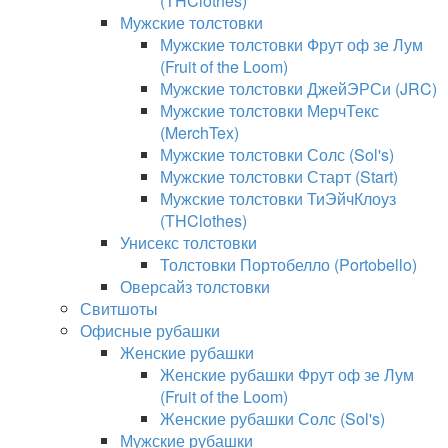
(THClothes)
Мужские толстовки
Мужские толстовки Фрут оф зе Лум
(Fruit of the Loom)
Мужские толстовки ДжейЭРСи (JRC)
Мужские толстовки МерчТекс
(MerchTex)
Мужские толстовки Солс (Sol's)
Мужские толстовки Старт (Start)
Мужские толстовки ТиЭйчКлоуз
(THClothes)
Унисекс толстовки
Толстовки Портобелло (Portobello)
Оверсайз толстовки
Свитшоты
Офисные рубашки
Женские рубашки
Женские рубашки Фрут оф зе Лум
(Fruit of the Loom)
Женские рубашки Солс (Sol's)
Мужские рубашки