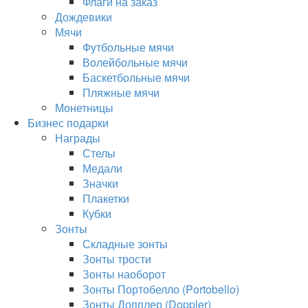
Флаги на заказ
Дождевики
Мячи
Футбольные мячи
Волейбольные мячи
Баскетбольные мячи
Пляжные мячи
Монетницы
Бизнес подарки
Награды
Стелы
Медали
Значки
Плакетки
Кубки
Зонты
Складные зонты
Зонты трости
Зонты наоборот
Зонты Портобелло (Portobello)
Зонты Допплер (Doppler)