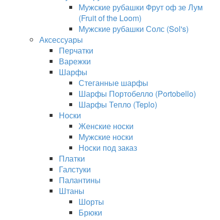
Мужские рубашки Фрут оф зе Лум
(Fruit of the Loom)
Мужские рубашки Солс (Sol's)
Аксессуары
Перчатки
Варежки
Шарфы
Стеганные шарфы
Шарфы Портобелло (Portobello)
Шарфы Тепло (Teplo)
Носки
Женские носки
Мужские носки
Носки под заказ
Платки
Галстуки
Палантины
Штаны
Шорты
Брюки