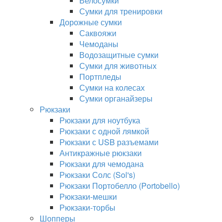
Велосумки
Сумки для тренировки
Дорожные сумки
Саквояжи
Чемоданы
Водозащитные сумки
Сумки для животных
Портпледы
Сумки на колесах
Сумки органайзеры
Рюкзаки
Рюкзаки для ноутбука
Рюкзаки с одной лямкой
Рюкзаки с USB разъемами
Антикражные рюкзаки
Рюкзаки для чемодана
Рюкзаки Солс (Sol's)
Рюкзаки Портобелло (Portobello)
Рюкзаки-мешки
Рюкзаки-торбы
Шопперы