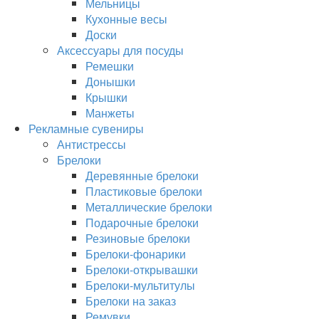
Мельницы
Кухонные весы
Доски
Аксессуары для посуды
Ремешки
Донышки
Крышки
Манжеты
Рекламные сувениры
Антистрессы
Брелоки
Деревянные брелоки
Пластиковые брелоки
Металлические брелоки
Подарочные брелоки
Резиновые брелоки
Брелоки-фонарики
Брелоки-открывашки
Брелоки-мультитулы
Брелоки на заказ
Ремувки