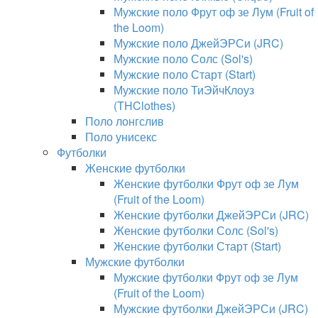
Мужские поло Фрут оф зе Лум (Fruit of
the Loom)
Мужские поло ДжейЭРСи (JRC)
Мужские поло Солс (Sol's)
Мужские поло Старт (Start)
Мужские поло ТиЭйчКлоуз
(THClothes)
Поло лонгслив
Поло унисекс
Футболки
Женские футболки
Женские футболки Фрут оф зе Лум
(Fruit of the Loom)
Женские футболки ДжейЭРСи (JRC)
Женские футболки Солс (Sol's)
Женские футболки Старт (Start)
Мужские футболки
Мужские футболки Фрут оф зе Лум
(Fruit of the Loom)
Мужские футболки ДжейЭРСи (JRC)