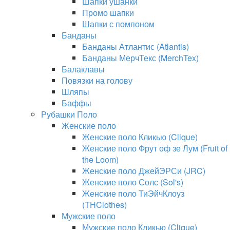
Шапки ушанки
Промо шапки
Шапки с помпоном
Банданы
Банданы Атлантис (Atlantis)
Банданы МерчТекс (MerchTex)
Балаклавы
Повязки на голову
Шляпы
Баффы
Рубашки Поло
Женские поло
Женские поло Кликью (Clique)
Женские поло Фрут оф зе Лум (Fruit of
the Loom)
Женские поло ДжейЭРСи (JRC)
Женские поло Солс (Sol's)
Женские поло ТиЭйчКлоуз
(THClothes)
Мужские поло
Мужские поло Кликью (Clique)