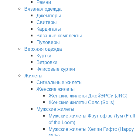
Ремни
Вязаная одежда
Джемперы
Свитеры
Кардиганы
Вязаные комплекты
Пуловеры
Верхняя одежда
Куртки
Ветровки
Флисовые куртки
Жилеты
Сигнальные жилеты
Женские жилеты
Женские жилеты ДжейЭРСи (JRC)
Женские жилеты Солс (Sol's)
Мужские жилеты
Мужские жилеты Фрут оф зе Лум (Fruit
of the Loom)
Мужские жилеты Хеппи Гифтс (Happy
Gifts)