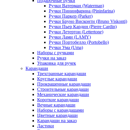
Подарочные ручки
Ручки Ватерман (Waterman)
Ручки Пининфарина (Pininfarina)
Ручки Паркер (Parker)
Ручки Бруно Висконти (Bruno Viskonti)
Ручки Пьер Кардин (Pierre Cardin)
Ручки Летертон (Lettertone)
Ручки Лами (LAMY)
Ручки Портобелло (Portobello)
Ручки Ума (Uma)
Наборы с ручками
Ручки на заказ
Упаковка для ручек
Карандаши
Трехгранные карандаши
Круглые карандаши
Прокрашенные карандаши
Строительные карандаши
Механические карандаши
Короткие карандаши
Вечные карандаши
Наборы с карандашами
Цветные карандаши
Карандаши на заказ
Ластики