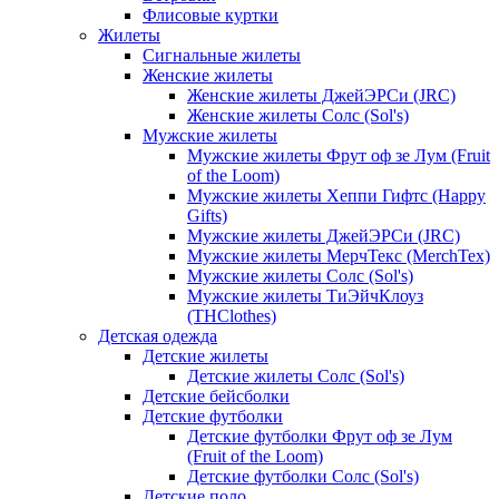
Флисовые куртки
Жилеты
Сигнальные жилеты
Женские жилеты
Женские жилеты ДжейЭРСи (JRC)
Женские жилеты Солс (Sol's)
Мужские жилеты
Мужские жилеты Фрут оф зе Лум (Fruit
of the Loom)
Мужские жилеты Хеппи Гифтс (Happy
Gifts)
Мужские жилеты ДжейЭРСи (JRC)
Мужские жилеты МерчТекс (MerchTex)
Мужские жилеты Солс (Sol's)
Мужские жилеты ТиЭйчКлоуз
(THClothes)
Детская одежда
Детские жилеты
Детские жилеты Солс (Sol's)
Детские бейсболки
Детские футболки
Детские футболки Фрут оф зе Лум
(Fruit of the Loom)
Детские футболки Солс (Sol's)
Детские поло