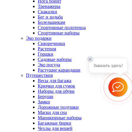
Йога поинт
Тренажеры
Скакалки
Бег и ходьба
Болельщикам
Спортивные полотенца
Спортивные наборы
Эко подарки
Скворечники
Растения
Горшки
Садовые наборы
Эко посуда
Заказать здесь!
Растущие карандаши
Путешествия
Весы для багажа
Крючки для сумок
Наборы для обуви
Беруши
Замки
Дорожные подушки
Маски для сна
Маникюрные наборы
Багажные бирки
Чехлы для вещей