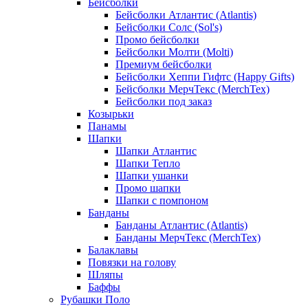
Бейсболки
Бейсболки Атлантис (Atlantis)
Бейсболки Солс (Sol's)
Промо бейсболки
Бейсболки Молти (Molti)
Премиум бейсболки
Бейсболки Хеппи Гифтс (Happy Gifts)
Бейсболки МерчТекс (MerchTex)
Бейсболки под заказ
Козырьки
Панамы
Шапки
Шапки Атлантис
Шапки Тепло
Шапки ушанки
Промо шапки
Шапки с помпоном
Банданы
Банданы Атлантис (Atlantis)
Банданы МерчТекс (MerchTex)
Балаклавы
Повязки на голову
Шляпы
Баффы
Рубашки Поло