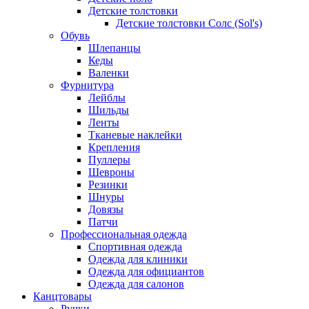
Детские толстовки
Детские толстовки Солс (Sol's)
Обувь
Шлепанцы
Кеды
Валенки
Фурнитура
Лейблы
Шильды
Ленты
Тканевые наклейки
Крепления
Пуллеры
Шевроны
Резинки
Шнуры
Довязы
Патчи
Профессиональная одежда
Спортивная одежда
Одежда для клиники
Одежда для официантов
Одежда для салонов
Канцтовары
Ручки