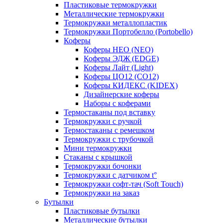
Пластиковые термокружки
Металлические термокружки
Термокружки металлопластик
Термокружки Портобелло (Portobello)
Коферы
Коферы НЕО (NEO)
Коферы ЭДЖ (EDGE)
Коферы Лайт (Light)
Коферы ЦО12 (CO12)
Коферы КИДЕКС (KIDEX)
Дизайнерские коферы
Наборы с коферами
Термостаканы под вставку
Термокружки с ручкой
Термостаканы с ремешком
Термокружки с трубочкой
Мини термокружки
Стаканы с крышкой
Термокружки бочонки
Термокружки с датчиком t°
Термокружки софт-тач (Soft Touch)
Термокружки на заказ
Бутылки
Пластиковые бутылки
Металлические бутылки