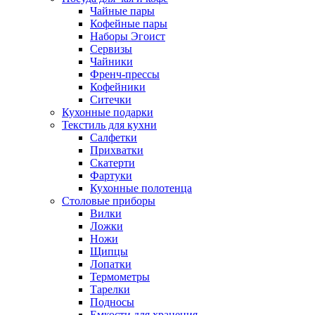
Чайные пары
Кофейные пары
Наборы Эгоист
Сервизы
Чайники
Френч-прессы
Кофейники
Ситечки
Кухонные подарки
Текстиль для кухни
Салфетки
Прихватки
Скатерти
Фартуки
Кухонные полотенца
Столовые приборы
Вилки
Ложки
Ножи
Щипцы
Лопатки
Термометры
Тарелки
Подносы
Емкости для хранения