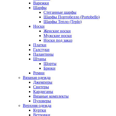
Варежки
Шарфы
Стеганные шарфы
Шарфы Портобелло (Portobello)
Шарфы Тепло (Teplo)
Носки
Женские носки
Мужские носки
Носки под заказ
Платки
Галстуки
Палантины
Штаны
Шорты
Брюки
Ремни
Вязаная одежда
Джемперы
Свитеры
Кардиганы
Вязаные комплекты
Пуловеры
Верхняя одежда
Куртки
Ветровки