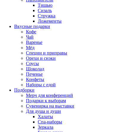
Тишью
Сизаль
Стружка
Ложементы
Вкусные подарки
Кофе
Чай
Варенье
Мёд
Специи и приправы
Орехи и снэки
Соусы
Шоколад
Печенье
Конфеты
Наборы с едой
Подборки
Мерч для конференций
Подарки к выборам
Сувенирка на выставки
Для душа и души
Халаты
Спа-наборы
Зеркала