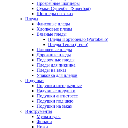
Прозрачные шопперы
Сумки Супербэг (Superbag)
Шопперы на заказ
Пледы
Флисовые пледы
Хлопковые пледы
Вязаные пледы
Пледы Портобелло (Portobello)
Пледы Тепло (Teplo)
Плюшевые пледы
Дорожные пледы
Подарочные пледы
Пледы для пикника
Пледы на заказ
Упаковка для пледов
Подушки
Подушки интерьерные
Надувные подушки
Подушки антистресс
Подушки под шею
Подушки на заказ
Инструменты
Мультитулы
Фонари
Ножи