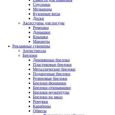
Соусники
Мельницы
Кухонные весы
Доски
Аксессуары для посуды
Ремешки
Донышки
Крышки
Манжеты
Рекламные сувениры
Антистрессы
Брелоки
Деревянные брелоки
Пластиковые брелоки
Металлические брелоки
Подарочные брелоки
Резиновые брелоки
Брелоки-фонарики
Брелоки-открывашки
Брелоки-мультитулы
Брелоки на заказ
Ремувки
Карабины
Обвесы