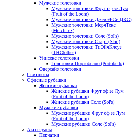
Мужские толстовки
Мужские толстовки Фрут оф зе Лум
(Fruit of the Loom)
Мужские толстовки ДжейЭРСи (JRC)
Мужские толстовки МерчТекс
(MerchTex)
Мужские толстовки Солс (Sol's)
Мужские толстовки Старт (Start)
Мужские толстовки ТиЭйчКлоуз
(THClothes)
Унисекс толстовки
Толстовки Портобелло (Portobello)
Оверсайз толстовки
Свитшоты
Офисные рубашки
Женские рубашки
Женские рубашки Фрут оф зе Лум
(Fruit of the Loom)
Женские рубашки Солс (Sol's)
Мужские рубашки
Мужские рубашки Фрут оф зе Лум
(Fruit of the Loom)
Мужские рубашки Солс (Sol's)
Аксессуары
Перчатки