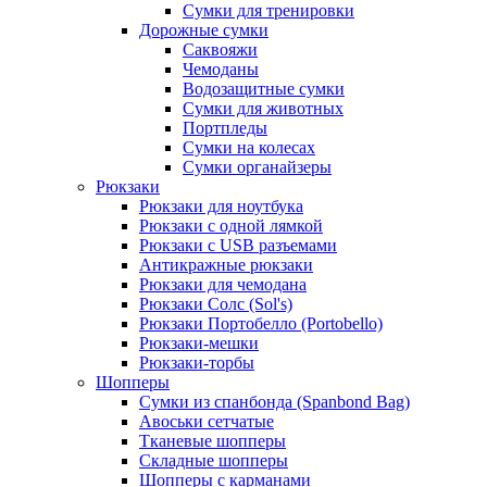
Сумки для тренировки
Дорожные сумки
Саквояжи
Чемоданы
Водозащитные сумки
Сумки для животных
Портпледы
Сумки на колесах
Сумки органайзеры
Рюкзаки
Рюкзаки для ноутбука
Рюкзаки с одной лямкой
Рюкзаки с USB разъемами
Антикражные рюкзаки
Рюкзаки для чемодана
Рюкзаки Солс (Sol's)
Рюкзаки Портобелло (Portobello)
Рюкзаки-мешки
Рюкзаки-торбы
Шопперы
Сумки из спанбонда (Spanbond Bag)
Авоськи сетчатые
Тканевые шопперы
Складные шопперы
Шопперы с карманами