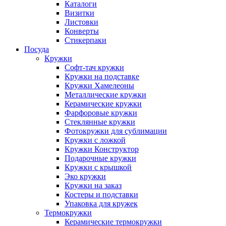
Каталоги
Визитки
Листовки
Конверты
Стикерпаки
Посуда
Кружки
Софт-тач кружки
Кружки на подставке
Кружки Хамелеоны
Металлические кружки
Керамические кружки
Фарфоровые кружки
Стеклянные кружки
Фотокружки для сублимации
Кружки с ложкой
Кружки Конструктор
Подарочные кружки
Кружки с крышкой
Эко кружки
Кружки на заказ
Костеры и подставки
Упаковка для кружек
Термокружки
Керамические термокружки