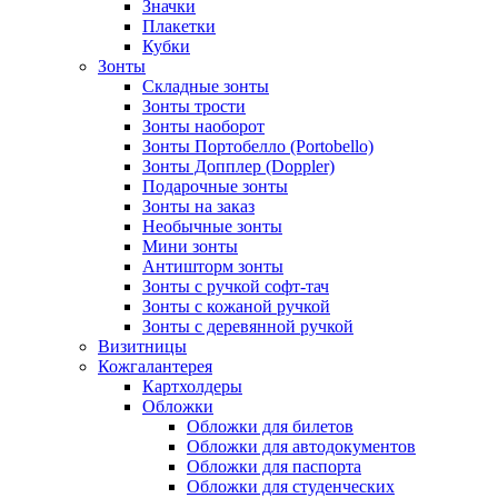
Значки
Плакетки
Кубки
Зонты
Складные зонты
Зонты трости
Зонты наоборот
Зонты Портобелло (Portobello)
Зонты Допплер (Doppler)
Подарочные зонты
Зонты на заказ
Необычные зонты
Мини зонты
Антишторм зонты
Зонты с ручкой софт-тач
Зонты с кожаной ручкой
Зонты с деревянной ручкой
Визитницы
Кожгалантерея
Картхолдеры
Обложки
Обложки для билетов
Обложки для автодокументов
Обложки для паспорта
Обложки для студенческих