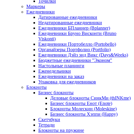
Точилки
Маркеры
Ежедневники
Датированные ежедневники
Недатированные ежедневники
Ежедневники БПланнер (Bplanner)
Ежедневники Бруно Висконти (Bruno
Viskonti)
Ежедневники Портобелло (Portobello)
Органайзеры Портфолио (Portfolio)
Ежедневники Дэйз энд Викс (Days&Weeks)
Бюджетные ежедневники "Эконом"
Настольные планинги
Еженедельники
Ежедневники на заказ
Упаковка для ежедневников
Блокноты
Бизнес блокноты
Деловые блокноты СинкМи (thINKme)
Бизнес блокноты Енот (Enote)
Блокноты Молескин (Moleskine)
Бизнес блокноты Хэппи (Happy)
Скетчбуки
Тетради
Блокноты на пружине