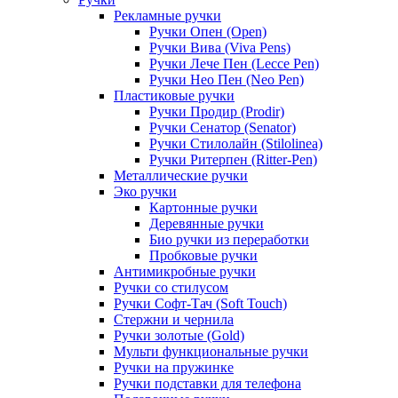
Рекламные ручки
Ручки Опен (Open)
Ручки Вива (Viva Pens)
Ручки Лече Пен (Lecce Pen)
Ручки Нео Пен (Neo Pen)
Пластиковые ручки
Ручки Продир (Prodir)
Ручки Сенатор (Senator)
Ручки Стилолайн (Stilolinea)
Ручки Ритерпен (Ritter-Pen)
Металлические ручки
Эко ручки
Картонные ручки
Деревянные ручки
Био ручки из переработки
Пробковые ручки
Антимикробные ручки
Ручки со стилусом
Ручки Софт-Тач (Soft Touch)
Стержни и чернила
Ручки золотые (Gold)
Мульти функциональные ручки
Ручки на пружинке
Ручки подставки для телефона