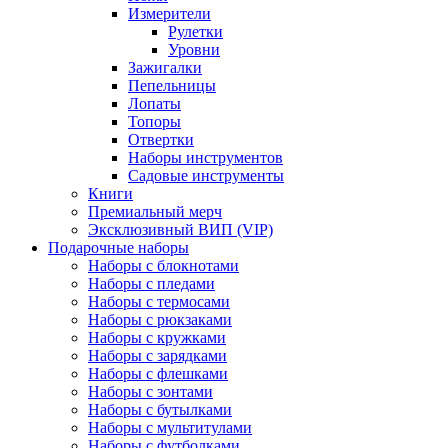
Измерители
Рулетки
Уровни
Зажигалки
Пепельницы
Лопаты
Топоры
Отвертки
Наборы инструментов
Садовые инструменты
Книги
Премиальный мерч
Эксклюзивный ВИП (VIP)
Подарочные наборы
Наборы с блокнотами
Наборы с пледами
Наборы с термосами
Наборы с рюкзаками
Наборы с кружками
Наборы с зарядками
Наборы с флешками
Наборы с зонтами
Наборы с бутылками
Наборы с мультитулами
Наборы с футболками