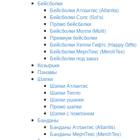
Бейсболки
Бейсболки Атлантис (Atlantis)
Бейсболки Солс (Sol's)
Промо бейсболки
Бейсболки Молти (Molti)
Премиум бейсболки
Бейсболки Хеппи Гифтс (Happy Gifts)
Бейсболки МерчТекс (MerchTex)
Бейсболки под заказ
Козырьки
Панамы
Шапки
Шапки Атлантис
Шапки Тепло
Шапки ушанки
Промо шапки
Шапки с помпоном
Банданы
Банданы Атлантис (Atlantis)
Банданы МерчТекс (MerchTex)