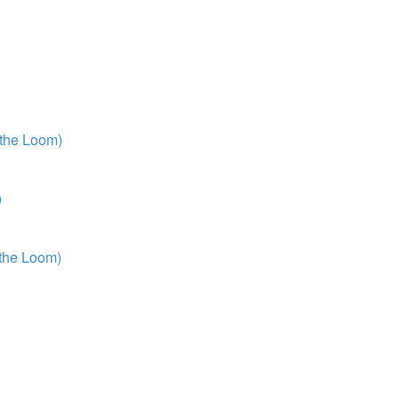
 the Loom)
)
 the Loom)
)