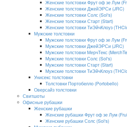
Женские толстовки Фрут оф зе Лум (Fru
Женские толстовки ДжейЭРСи (JRC)
Женские толстовки Солс (Sol's)
Женские толстовки Старт (Start)
Женские толстовки ТиЭйчКлоуз (THClo
Мужские толстовки
Мужские толстовки Фрут оф зе Лум (Fru
Мужские толстовки ДжейЭРСи (JRC)
Мужские толстовки МерчТекс (MerchTe
Мужские толстовки Солс (Sol's)
Мужские толстовки Старт (Start)
Мужские толстовки ТиЭйчКлоуз (THClo
Унисекс толстовки
Толстовки Портобелло (Portobello)
Оверсайз толстовки
Свитшоты
Офисные рубашки
Женские рубашки
Женские рубашки Фрут оф зе Лум (Fruit
Женские рубашки Солс (Sol's)