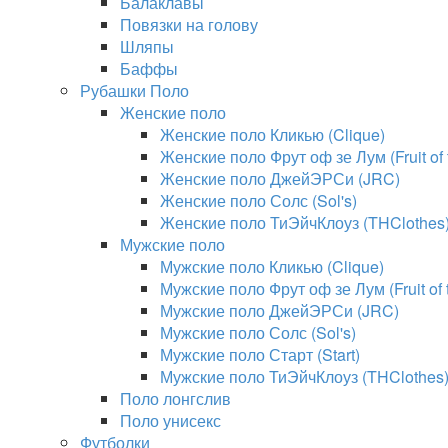
Балаклавы
Повязки на голову
Шляпы
Баффы
Рубашки Поло
Женские поло
Женские поло Кликью (Clique)
Женские поло Фрут оф зе Лум (Fruit of
Женские поло ДжейЭРСи (JRC)
Женские поло Солс (Sol's)
Женские поло ТиЭйчКлоуз (THClothes
Мужские поло
Мужские поло Кликью (Clique)
Мужские поло Фрут оф зе Лум (Fruit of
Мужские поло ДжейЭРСи (JRC)
Мужские поло Солс (Sol's)
Мужские поло Старт (Start)
Мужские поло ТиЭйчКлоуз (THClothes
Поло лонгслив
Поло унисекс
Футболки