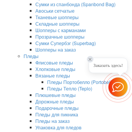
Сумки из спанбонда (Spanbond Bag)
Авоськи сетчатые
Тканевые шопперы
Складные шопперы
Шопперы с карманами
Прозрачные шопперы
Сумки Супербэг (Superbag)
Шопперы на заказ
Пледы
Флисовые пледы
Заказать здесь!
Хлопковые пледы
Вязаные пледы
Пледы Портобелло (Portobello)
Пледы Тепло (Teplo)
Плюшевые пледы
Дорожные пледы
Подарочные пледы
Пледы для пикника
Пледы на заказ
Упаковка для пледов