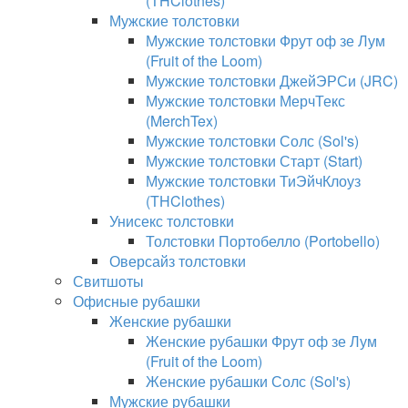
(THClothes)
Мужские толстовки
Мужские толстовки Фрут оф зе Лум
(Fruit of the Loom)
Мужские толстовки ДжейЭРСи (JRC)
Мужские толстовки МерчТекс
(MerchTex)
Мужские толстовки Солс (Sol's)
Мужские толстовки Старт (Start)
Мужские толстовки ТиЭйчКлоуз
(THClothes)
Унисекс толстовки
Толстовки Портобелло (Portobello)
Оверсайз толстовки
Свитшоты
Офисные рубашки
Женские рубашки
Женские рубашки Фрут оф зе Лум
(Fruit of the Loom)
Женские рубашки Солс (Sol's)
Мужские рубашки