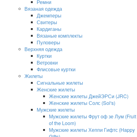
Ремни
Вязаная одежда
Джемперы
Свитеры
Кардиганы
Вязаные комплекты
Пуловеры
Верхняя одежда
Куртки
Ветровки
Флисовые куртки
Жилеты
Сигнальные жилеты
Женские жилеты
Женские жилеты ДжейЭРСи (JRC)
Женские жилеты Солс (Sol's)
Мужские жилеты
Мужские жилеты Фрут оф зе Лум (Fruit
of the Loom)
Мужские жилеты Хеппи Гифтс (Happy
Gifts)