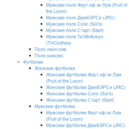
Мужские поло Фрут оф зе Лум (Fruit of
the Loom)
Мужские поло ДжейЭРСи (JRC)
Мужские поло Солс (Sol's)
Мужские поло Старт (Start)
Мужские поло ТиЭйчКлоуз
(THClothes)
Поло лонгслив
Поло унисекс
Футболки
Женские футболки
Женские футболки Фрут оф зе Лум
(Fruit of the Loom)
Женские футболки ДжейЭРСи (JRC)
Женские футболки Солс (Sol's)
Женские футболки Старт (Start)
Мужские футболки
Мужские футболки Фрут оф зе Лум
(Fruit of the Loom)
Мужские футболки ДжейЭРСи (JRC)