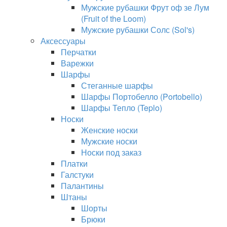
Мужские рубашки Фрут оф зе Лум
(Fruit of the Loom)
Мужские рубашки Солс (Sol's)
Аксессуары
Перчатки
Варежки
Шарфы
Стеганные шарфы
Шарфы Портобелло (Portobello)
Шарфы Тепло (Teplo)
Носки
Женские носки
Мужские носки
Носки под заказ
Платки
Галстуки
Палантины
Штаны
Шорты
Брюки