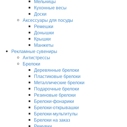
Мельницы
Кухонные весы
Доски
Аксессуары для посуды
Ремешки
Донышки
Крышки
Манжеты
Рекламные сувениры
Антистрессы
Брелоки
Деревянные брелоки
Пластиковые брелоки
Металлические брелоки
Подарочные брелоки
Резиновые брелоки
Брелоки-фонарики
Брелоки-открывашки
Брелоки-мультитулы
Брелоки на заказ
Ремувки