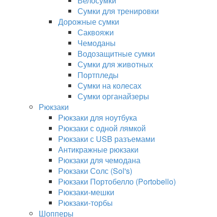
Велосумки
Сумки для тренировки
Дорожные сумки
Саквояжи
Чемоданы
Водозащитные сумки
Сумки для животных
Портпледы
Сумки на колесах
Сумки органайзеры
Рюкзаки
Рюкзаки для ноутбука
Рюкзаки с одной лямкой
Рюкзаки с USB разъемами
Антикражные рюкзаки
Рюкзаки для чемодана
Рюкзаки Солс (Sol's)
Рюкзаки Портобелло (Portobello)
Рюкзаки-мешки
Рюкзаки-торбы
Шопперы