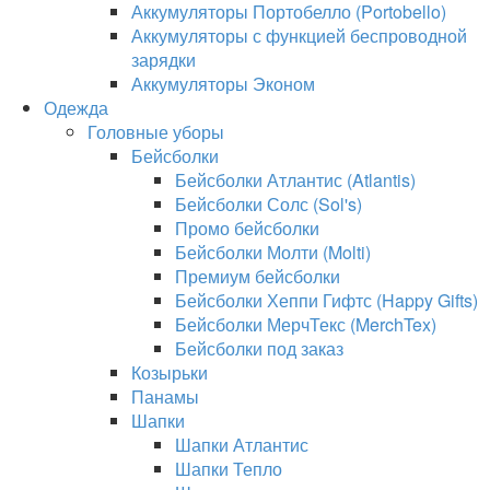
Аккумуляторы Портобелло (Portobello)
Аккумуляторы с функцией беспроводной
зарядки
Аккумуляторы Эконом
Одежда
Головные уборы
Бейсболки
Бейсболки Атлантис (Atlantis)
Бейсболки Солс (Sol's)
Промо бейсболки
Бейсболки Молти (Molti)
Премиум бейсболки
Бейсболки Хеппи Гифтс (Happy Gifts)
Бейсболки МерчТекс (MerchTex)
Бейсболки под заказ
Козырьки
Панамы
Шапки
Шапки Атлантис
Шапки Тепло