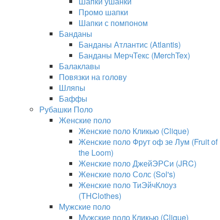
Шапки ушанки
Промо шапки
Шапки с помпоном
Банданы
Банданы Атлантис (Atlantis)
Банданы МерчТекс (MerchTex)
Балаклавы
Повязки на голову
Шляпы
Баффы
Рубашки Поло
Женские поло
Женские поло Кликью (Clique)
Женские поло Фрут оф зе Лум (Fruit of
the Loom)
Женские поло ДжейЭРСи (JRC)
Женские поло Солс (Sol's)
Женские поло ТиЭйчКлоуз
(THClothes)
Мужские поло
Мужские поло Кликью (Clique)