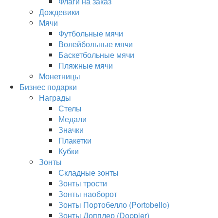
Флаги на заказ
Дождевики
Мячи
Футбольные мячи
Волейбольные мячи
Баскетбольные мячи
Пляжные мячи
Монетницы
Бизнес подарки
Награды
Стелы
Медали
Значки
Плакетки
Кубки
Зонты
Складные зонты
Зонты трости
Зонты наоборот
Зонты Портобелло (Portobello)
Зонты Допплер (Doppler)