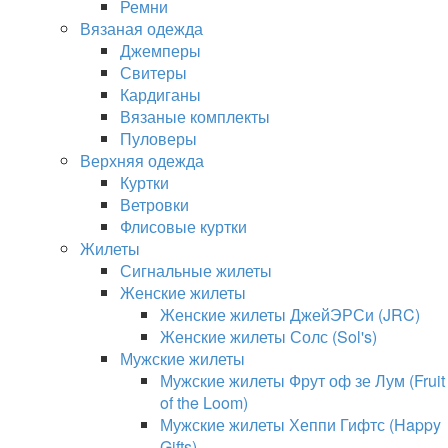
Ремни
Вязаная одежда
Джемперы
Свитеры
Кардиганы
Вязаные комплекты
Пуловеры
Верхняя одежда
Куртки
Ветровки
Флисовые куртки
Жилеты
Сигнальные жилеты
Женские жилеты
Женские жилеты ДжейЭРСи (JRC)
Женские жилеты Солс (Sol's)
Мужские жилеты
Мужские жилеты Фрут оф зе Лум (Fruit
of the Loom)
Мужские жилеты Хеппи Гифтс (Happy
Gifts)