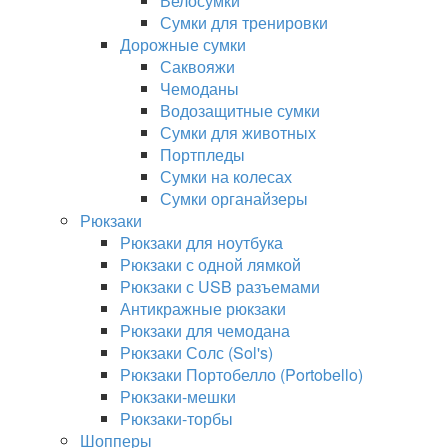
Велосумки
Сумки для тренировки
Дорожные сумки
Саквояжи
Чемоданы
Водозащитные сумки
Сумки для животных
Портпледы
Сумки на колесах
Сумки органайзеры
Рюкзаки
Рюкзаки для ноутбука
Рюкзаки с одной лямкой
Рюкзаки с USB разъемами
Антикражные рюкзаки
Рюкзаки для чемодана
Рюкзаки Солс (Sol's)
Рюкзаки Портобелло (Portobello)
Рюкзаки-мешки
Рюкзаки-торбы
Шопперы