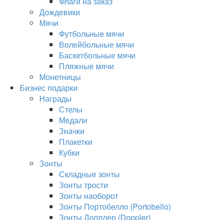
Флаги на заказ
Дождевики
Мячи
Футбольные мячи
Волейбольные мячи
Баскетбольные мячи
Пляжные мячи
Монетницы
Бизнес подарки
Награды
Стелы
Медали
Значки
Плакетки
Кубки
Зонты
Складные зонты
Зонты трости
Зонты наоборот
Зонты Портобелло (Portobello)
Зонты Допплер (Doppler)