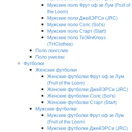
Мужские поло Фрут оф зе Лум (Fruit of
the Loom)
Мужские поло ДжейЭРСи (JRC)
Мужские поло Солс (Sol's)
Мужские поло Старт (Start)
Мужские поло ТиЭйчКлоуз
(THClothes)
Поло лонгслив
Поло унисекс
Футболки
Женские футболки
Женские футболки Фрут оф зе Лум
(Fruit of the Loom)
Женские футболки ДжейЭРСи (JRC)
Женские футболки Солс (Sol's)
Женские футболки Старт (Start)
Мужские футболки
Мужские футболки Фрут оф зе Лум
(Fruit of the Loom)
Мужские футболки ДжейЭРСи (JRC)