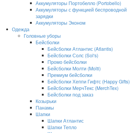
Аккумуляторы Портобелло (Portobello)
Аккумуляторы с функцией беспроводной
зарядки
Аккумуляторы Эконом
Одежда
Головные уборы
Бейсболки
Бейсболки Атлантис (Atlantis)
Бейсболки Солс (Sol's)
Промо бейсболки
Бейсболки Молти (Molti)
Премиум бейсболки
Бейсболки Хеппи Гифтс (Happy Gifts)
Бейсболки МерчТекс (MerchTex)
Бейсболки под заказ
Козырьки
Панамы
Шапки
Шапки Атлантис
Шапки Тепло