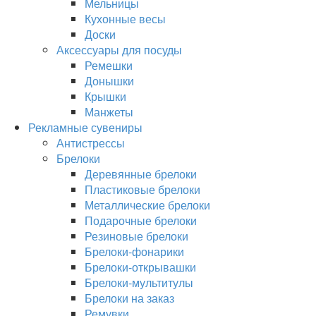
Мельницы
Кухонные весы
Доски
Аксессуары для посуды
Ремешки
Донышки
Крышки
Манжеты
Рекламные сувениры
Антистрессы
Брелоки
Деревянные брелоки
Пластиковые брелоки
Металлические брелоки
Подарочные брелоки
Резиновые брелоки
Брелоки-фонарики
Брелоки-открывашки
Брелоки-мультитулы
Брелоки на заказ
Ремувки