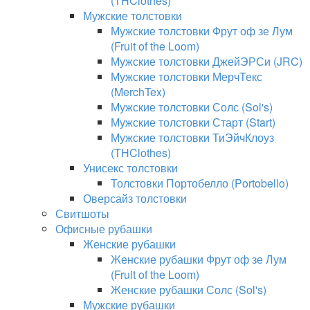
(THClothes)
Мужские толстовки
Мужские толстовки Фрут оф зе Лум
(Fruit of the Loom)
Мужские толстовки ДжейЭРСи (JRC)
Мужские толстовки МерчТекс
(MerchTex)
Мужские толстовки Солс (Sol's)
Мужские толстовки Старт (Start)
Мужские толстовки ТиЭйчКлоуз
(THClothes)
Унисекс толстовки
Толстовки Портобелло (Portobello)
Оверсайз толстовки
Свитшоты
Офисные рубашки
Женские рубашки
Женские рубашки Фрут оф зе Лум
(Fruit of the Loom)
Женские рубашки Солс (Sol's)
Мужские рубашки