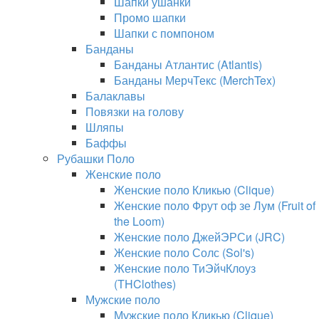
Шапки ушанки
Промо шапки
Шапки с помпоном
Банданы
Банданы Атлантис (Atlantis)
Банданы МерчТекс (MerchTex)
Балаклавы
Повязки на голову
Шляпы
Баффы
Рубашки Поло
Женские поло
Женские поло Кликью (Clique)
Женские поло Фрут оф зе Лум (Fruit of
the Loom)
Женские поло ДжейЭРСи (JRC)
Женские поло Солс (Sol's)
Женские поло ТиЭйчКлоуз
(THClothes)
Мужские поло
Мужские поло Кликью (Clique)