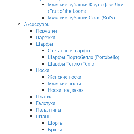
Мужские рубашки Фрут оф зе Лум
(Fruit of the Loom)
Мужские рубашки Солс (Sol's)
Аксессуары
Перчатки
Варежки
Шарфы
Стеганные шарфы
Шарфы Портобелло (Portobello)
Шарфы Тепло (Teplo)
Носки
Женские носки
Мужские носки
Носки под заказ
Платки
Галстуки
Палантины
Штаны
Шорты
Брюки