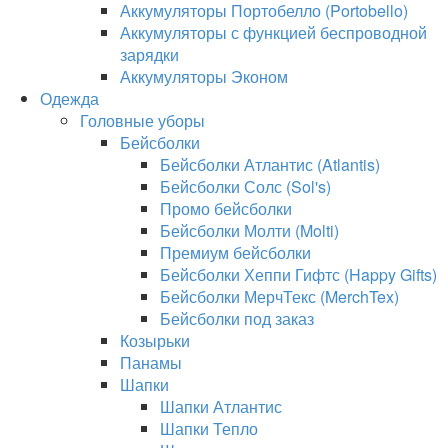
Аккумуляторы Портобелло (Portobello)
Аккумуляторы с функцией беспроводной
зарядки
Аккумуляторы Эконом
Одежда
Головные уборы
Бейсболки
Бейсболки Атлантис (Atlantis)
Бейсболки Солс (Sol's)
Промо бейсболки
Бейсболки Молти (Molti)
Премиум бейсболки
Бейсболки Хеппи Гифтс (Happy Gifts)
Бейсболки МерчТекс (MerchTex)
Бейсболки под заказ
Козырьки
Панамы
Шапки
Шапки Атлантис
Шапки Тепло