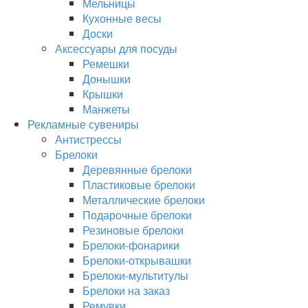
Мельницы
Кухонные весы
Доски
Аксессуары для посуды
Ремешки
Донышки
Крышки
Манжеты
Рекламные сувениры
Антистрессы
Брелоки
Деревянные брелоки
Пластиковые брелоки
Металлические брелоки
Подарочные брелоки
Резиновые брелоки
Брелоки-фонарики
Брелоки-открывашки
Брелоки-мультитулы
Брелоки на заказ
Ремувки