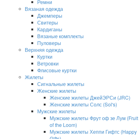
Ремни
Вязаная одежда
Джемперы
Свитеры
Кардиганы
Вязаные комплекты
Пуловеры
Верхняя одежда
Куртки
Ветровки
Флисовые куртки
Жилеты
Сигнальные жилеты
Женские жилеты
Женские жилеты ДжейЭРСи (JRC)
Женские жилеты Солс (Sol's)
Мужские жилеты
Мужские жилеты Фрут оф зе Лум (Fruit
of the Loom)
Мужские жилеты Хеппи Гифтс (Happy
Gifts)