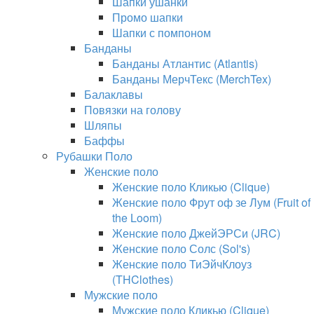
Шапки ушанки
Промо шапки
Шапки с помпоном
Банданы
Банданы Атлантис (Atlantis)
Банданы МерчТекс (MerchTex)
Балаклавы
Повязки на голову
Шляпы
Баффы
Рубашки Поло
Женские поло
Женские поло Кликью (Clique)
Женские поло Фрут оф зе Лум (Fruit of
the Loom)
Женские поло ДжейЭРСи (JRC)
Женские поло Солс (Sol's)
Женские поло ТиЭйчКлоуз
(THClothes)
Мужские поло
Мужские поло Кликью (Clique)