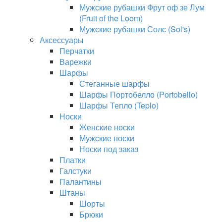
Мужские рубашки Фрут оф зе Лум
(Fruit of the Loom)
Мужские рубашки Солс (Sol's)
Аксессуары
Перчатки
Варежки
Шарфы
Стеганные шарфы
Шарфы Портобелло (Portobello)
Шарфы Тепло (Teplo)
Носки
Женские носки
Мужские носки
Носки под заказ
Платки
Галстуки
Палантины
Штаны
Шорты
Брюки