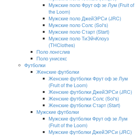
Мужские поло Фрут оф зе Лум (Fruit of
the Loom)
Мужские поло ДжейЭРСи (JRC)
Мужские поло Солс (Sol's)
Мужские поло Старт (Start)
Мужские поло ТиЭйчКлоуз
(THClothes)
Поло лонгслив
Поло унисекс
Футболки
Женские футболки
Женские футболки Фрут оф зе Лум
(Fruit of the Loom)
Женские футболки ДжейЭРСи (JRC)
Женские футболки Солс (Sol's)
Женские футболки Старт (Start)
Мужские футболки
Мужские футболки Фрут оф зе Лум
(Fruit of the Loom)
Мужские футболки ДжейЭРСи (JRC)