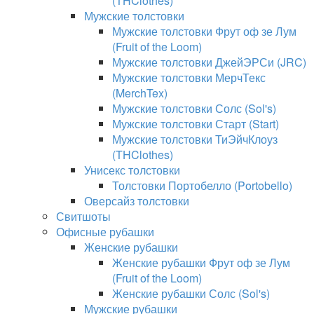
(THClothes)
Мужские толстовки
Мужские толстовки Фрут оф зе Лум
(Fruit of the Loom)
Мужские толстовки ДжейЭРСи (JRC)
Мужские толстовки МерчТекс
(MerchTex)
Мужские толстовки Солс (Sol's)
Мужские толстовки Старт (Start)
Мужские толстовки ТиЭйчКлоуз
(THClothes)
Унисекс толстовки
Толстовки Портобелло (Portobello)
Оверсайз толстовки
Свитшоты
Офисные рубашки
Женские рубашки
Женские рубашки Фрут оф зе Лум
(Fruit of the Loom)
Женские рубашки Солс (Sol's)
Мужские рубашки