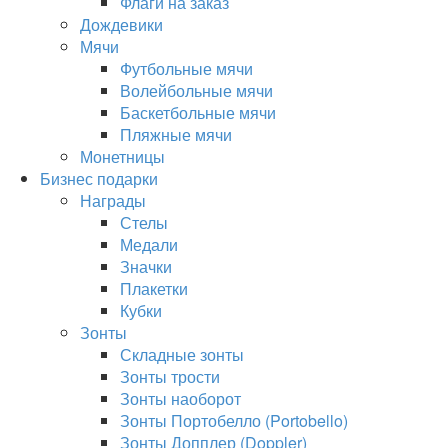
Флаги на заказ
Дождевики
Мячи
Футбольные мячи
Волейбольные мячи
Баскетбольные мячи
Пляжные мячи
Монетницы
Бизнес подарки
Награды
Стелы
Медали
Значки
Плакетки
Кубки
Зонты
Складные зонты
Зонты трости
Зонты наоборот
Зонты Портобелло (Portobello)
Зонты Допплер (Doppler)