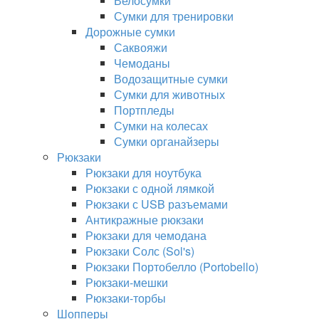
Велосумки
Сумки для тренировки
Дорожные сумки
Саквояжи
Чемоданы
Водозащитные сумки
Сумки для животных
Портпледы
Сумки на колесах
Сумки органайзеры
Рюкзаки
Рюкзаки для ноутбука
Рюкзаки с одной лямкой
Рюкзаки с USB разъемами
Антикражные рюкзаки
Рюкзаки для чемодана
Рюкзаки Солс (Sol's)
Рюкзаки Портобелло (Portobello)
Рюкзаки-мешки
Рюкзаки-торбы
Шопперы