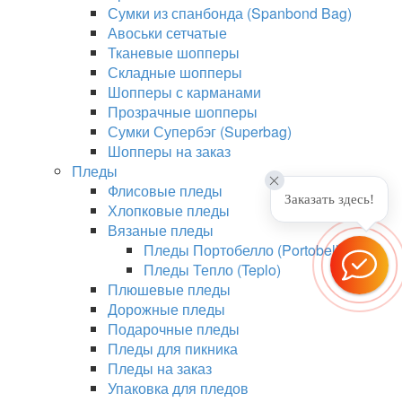
Сумки из спанбонда (Spanbond Bag)
Авоськи сетчатые
Тканевые шопперы
Складные шопперы
Шопперы с карманами
Прозрачные шопперы
Сумки Супербэг (Superbag)
Шопперы на заказ
Пледы
Флисовые пледы
Заказать здесь!
Хлопковые пледы
Вязаные пледы
Пледы Портобелло (Portobello)
Пледы Тепло (Teplo)
Плюшевые пледы
Дорожные пледы
Подарочные пледы
Пледы для пикника
Пледы на заказ
Упаковка для пледов