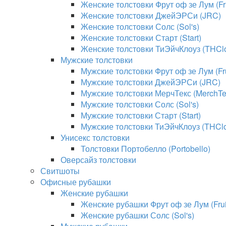
Женские толстовки Фрут оф зе Лум (Fru
Женские толстовки ДжейЭРСи (JRC)
Женские толстовки Солс (Sol's)
Женские толстовки Старт (Start)
Женские толстовки ТиЭйчКлоуз (THClo
Мужские толстовки
Мужские толстовки Фрут оф зе Лум (Fru
Мужские толстовки ДжейЭРСи (JRC)
Мужские толстовки МерчТекс (MerchTe
Мужские толстовки Солс (Sol's)
Мужские толстовки Старт (Start)
Мужские толстовки ТиЭйчКлоуз (THClo
Унисекс толстовки
Толстовки Портобелло (Portobello)
Оверсайз толстовки
Свитшоты
Офисные рубашки
Женские рубашки
Женские рубашки Фрут оф зе Лум (Fruit
Женские рубашки Солс (Sol's)