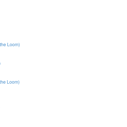
 the Loom)
)
 the Loom)
)