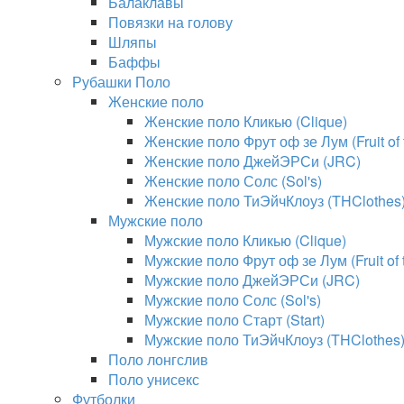
Балаклавы
Повязки на голову
Шляпы
Баффы
Рубашки Поло
Женские поло
Женские поло Кликью (Clique)
Женские поло Фрут оф зе Лум (Fruit of
Женские поло ДжейЭРСи (JRC)
Женские поло Солс (Sol's)
Женские поло ТиЭйчКлоуз (THClothes
Мужские поло
Мужские поло Кликью (Clique)
Мужские поло Фрут оф зе Лум (Fruit of
Мужские поло ДжейЭРСи (JRC)
Мужские поло Солс (Sol's)
Мужские поло Старт (Start)
Мужские поло ТиЭйчКлоуз (THClothes
Поло лонгслив
Поло унисекс
Футболки