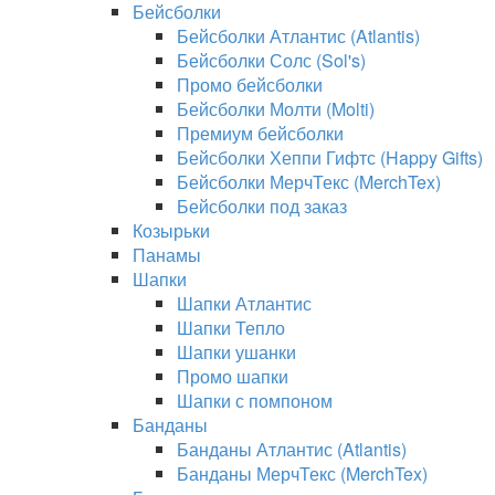
Бейсболки
Бейсболки Атлантис (Atlantis)
Бейсболки Солс (Sol's)
Промо бейсболки
Бейсболки Молти (Molti)
Премиум бейсболки
Бейсболки Хеппи Гифтс (Happy Gifts)
Бейсболки МерчТекс (MerchTex)
Бейсболки под заказ
Козырьки
Панамы
Шапки
Шапки Атлантис
Шапки Тепло
Шапки ушанки
Промо шапки
Шапки с помпоном
Банданы
Банданы Атлантис (Atlantis)
Банданы МерчТекс (MerchTex)