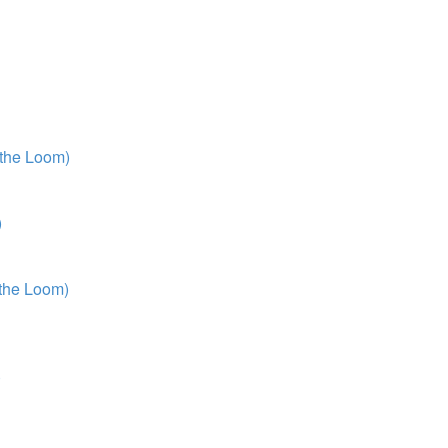
 the Loom)
)
 the Loom)
)