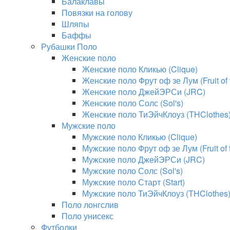
Балаклавы
Повязки на голову
Шляпы
Баффы
Рубашки Поло
Женские поло
Женские поло Кликью (Clique)
Женские поло Фрут оф зе Лум (Fruit of
Женские поло ДжейЭРСи (JRC)
Женские поло Солс (Sol's)
Женские поло ТиЭйчКлоуз (THClothes
Мужские поло
Мужские поло Кликью (Clique)
Мужские поло Фрут оф зе Лум (Fruit of
Мужские поло ДжейЭРСи (JRC)
Мужские поло Солс (Sol's)
Мужские поло Старт (Start)
Мужские поло ТиЭйчКлоуз (THClothes
Поло лонгслив
Поло унисекс
Футболки