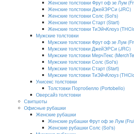
Женские толстовки Фрут оф зе Лум (Fru
Женские толстовки ДжейЭРСи (JRC)
Женские толстовки Солс (Sol's)
Женские толстовки Старт (Start)
Женские толстовки ТиЭйчКлоуз (THClo
Мужские толстовки
Мужские толстовки Фрут оф зе Лум (Fru
Мужские толстовки ДжейЭРСи (JRC)
Мужские толстовки МерчТекс (MerchTe
Мужские толстовки Солс (Sol's)
Мужские толстовки Старт (Start)
Мужские толстовки ТиЭйчКлоуз (THClo
Унисекс толстовки
Толстовки Портобелло (Portobello)
Оверсайз толстовки
Свитшоты
Офисные рубашки
Женские рубашки
Женские рубашки Фрут оф зе Лум (Fruit
Женские рубашки Солс (Sol's)