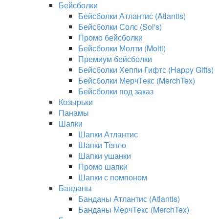
Бейсболки
Бейсболки Атлантис (Atlantis)
Бейсболки Солс (Sol's)
Промо бейсболки
Бейсболки Молти (Molti)
Премиум бейсболки
Бейсболки Хеппи Гифтс (Happy Gifts)
Бейсболки МерчТекс (MerchTex)
Бейсболки под заказ
Козырьки
Панамы
Шапки
Шапки Атлантис
Шапки Тепло
Шапки ушанки
Промо шапки
Шапки с помпоном
Банданы
Банданы Атлантис (Atlantis)
Банданы МерчТекс (MerchTex)