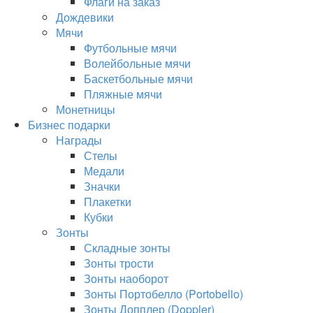
Флаги на заказ
Дождевики
Мячи
Футбольные мячи
Волейбольные мячи
Баскетбольные мячи
Пляжные мячи
Монетницы
Бизнес подарки
Награды
Стелы
Медали
Значки
Плакетки
Кубки
Зонты
Складные зонты
Зонты трости
Зонты наоборот
Зонты Портобелло (Portobello)
Зонты Допплер (Doppler)