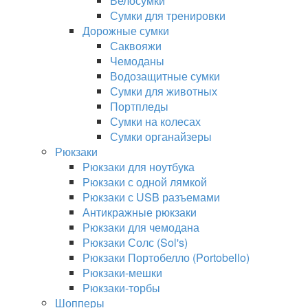
Велосумки
Сумки для тренировки
Дорожные сумки
Саквояжи
Чемоданы
Водозащитные сумки
Сумки для животных
Портпледы
Сумки на колесах
Сумки органайзеры
Рюкзаки
Рюкзаки для ноутбука
Рюкзаки с одной лямкой
Рюкзаки с USB разъемами
Антикражные рюкзаки
Рюкзаки для чемодана
Рюкзаки Солс (Sol's)
Рюкзаки Портобелло (Portobello)
Рюкзаки-мешки
Рюкзаки-торбы
Шопперы