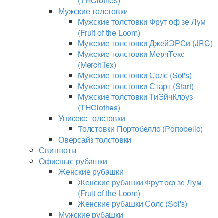
(THClothes)
Мужские толстовки
Мужские толстовки Фрут оф зе Лум
(Fruit of the Loom)
Мужские толстовки ДжейЭРСи (JRC)
Мужские толстовки МерчТекс
(MerchTex)
Мужские толстовки Солс (Sol's)
Мужские толстовки Старт (Start)
Мужские толстовки ТиЭйчКлоуз
(THClothes)
Унисекс толстовки
Толстовки Портобелло (Portobello)
Оверсайз толстовки
Свитшоты
Офисные рубашки
Женские рубашки
Женские рубашки Фрут оф зе Лум
(Fruit of the Loom)
Женские рубашки Солс (Sol's)
Мужские рубашки