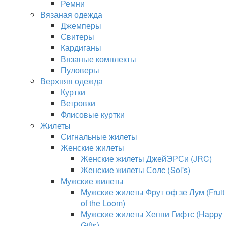
Ремни
Вязаная одежда
Джемперы
Свитеры
Кардиганы
Вязаные комплекты
Пуловеры
Верхняя одежда
Куртки
Ветровки
Флисовые куртки
Жилеты
Сигнальные жилеты
Женские жилеты
Женские жилеты ДжейЭРСи (JRC)
Женские жилеты Солс (Sol's)
Мужские жилеты
Мужские жилеты Фрут оф зе Лум (Fruit
of the Loom)
Мужские жилеты Хеппи Гифтс (Happy
Gifts)