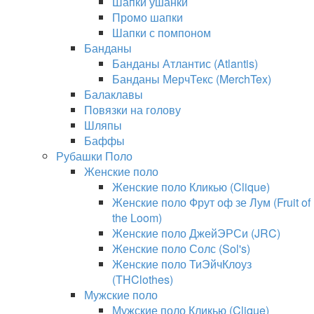
Шапки ушанки
Промо шапки
Шапки с помпоном
Банданы
Банданы Атлантис (Atlantis)
Банданы МерчТекс (MerchTex)
Балаклавы
Повязки на голову
Шляпы
Баффы
Рубашки Поло
Женские поло
Женские поло Кликью (Clique)
Женские поло Фрут оф зе Лум (Fruit of
the Loom)
Женские поло ДжейЭРСи (JRC)
Женские поло Солс (Sol's)
Женские поло ТиЭйчКлоуз
(THClothes)
Мужские поло
Мужские поло Кликью (Clique)