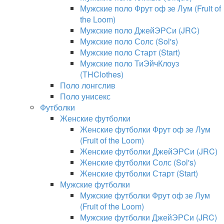
Мужские поло Фрут оф зе Лум (Fruit of
the Loom)
Мужские поло ДжейЭРСи (JRC)
Мужские поло Солс (Sol's)
Мужские поло Старт (Start)
Мужские поло ТиЭйчКлоуз
(THClothes)
Поло лонгслив
Поло унисекс
Футболки
Женские футболки
Женские футболки Фрут оф зе Лум
(Fruit of the Loom)
Женские футболки ДжейЭРСи (JRC)
Женские футболки Солс (Sol's)
Женские футболки Старт (Start)
Мужские футболки
Мужские футболки Фрут оф зе Лум
(Fruit of the Loom)
Мужские футболки ДжейЭРСи (JRC)