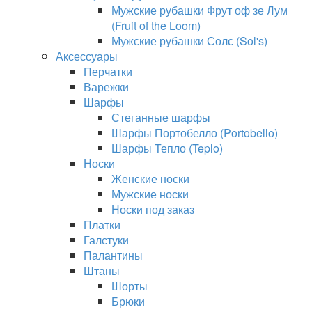
Мужские рубашки Фрут оф зе Лум
(Fruit of the Loom)
Мужские рубашки Солс (Sol's)
Аксессуары
Перчатки
Варежки
Шарфы
Стеганные шарфы
Шарфы Портобелло (Portobello)
Шарфы Тепло (Teplo)
Носки
Женские носки
Мужские носки
Носки под заказ
Платки
Галстуки
Палантины
Штаны
Шорты
Брюки