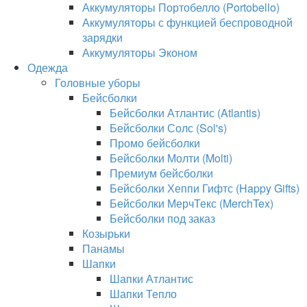
Аккумуляторы Портобелло (Portobello)
Аккумуляторы с функцией беспроводной
зарядки
Аккумуляторы Эконом
Одежда
Головные уборы
Бейсболки
Бейсболки Атлантис (Atlantis)
Бейсболки Солс (Sol's)
Промо бейсболки
Бейсболки Молти (Molti)
Премиум бейсболки
Бейсболки Хеппи Гифтс (Happy Gifts)
Бейсболки МерчТекс (MerchTex)
Бейсболки под заказ
Козырьки
Панамы
Шапки
Шапки Атлантис
Шапки Тепло