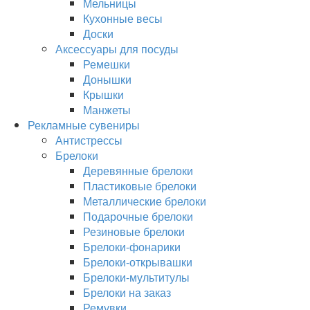
Мельницы
Кухонные весы
Доски
Аксессуары для посуды
Ремешки
Донышки
Крышки
Манжеты
Рекламные сувениры
Антистрессы
Брелоки
Деревянные брелоки
Пластиковые брелоки
Металлические брелоки
Подарочные брелоки
Резиновые брелоки
Брелоки-фонарики
Брелоки-открывашки
Брелоки-мультитулы
Брелоки на заказ
Ремувки