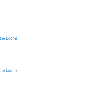
 the Loom)
)
 the Loom)
)