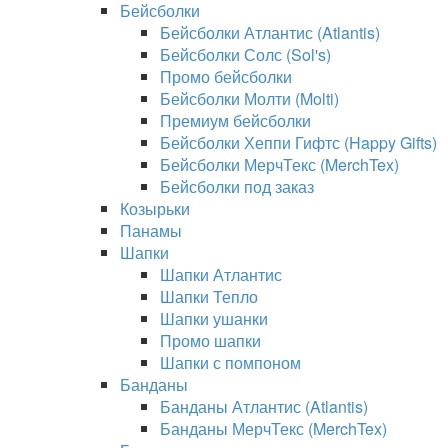
Бейсболки
Бейсболки Атлантис (Atlantis)
Бейсболки Солс (Sol's)
Промо бейсболки
Бейсболки Молти (Molti)
Премиум бейсболки
Бейсболки Хеппи Гифтс (Happy Gifts)
Бейсболки МерчТекс (MerchTex)
Бейсболки под заказ
Козырьки
Панамы
Шапки
Шапки Атлантис
Шапки Тепло
Шапки ушанки
Промо шапки
Шапки с помпоном
Банданы
Банданы Атлантис (Atlantis)
Банданы МерчТекс (MerchTex)