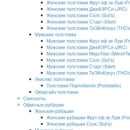
Женские толстовки Фрут оф зе Лум (Fru
Женские толстовки ДжейЭРСи (JRC)
Женские толстовки Солс (Sol's)
Женские толстовки Старт (Start)
Женские толстовки ТиЭйчКлоуз (THClo
Мужские толстовки
Мужские толстовки Фрут оф зе Лум (Fru
Мужские толстовки ДжейЭРСи (JRC)
Мужские толстовки МерчТекс (MerchTe
Мужские толстовки Солс (Sol's)
Мужские толстовки Старт (Start)
Мужские толстовки ТиЭйчКлоуз (THClo
Унисекс толстовки
Толстовки Портобелло (Portobello)
Оверсайз толстовки
Свитшоты
Офисные рубашки
Женские рубашки
Женские рубашки Фрут оф зе Лум (Fruit
Женские рубашки Солс (Sol's)