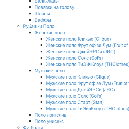
Балаклавы
Повязки на голову
Шляпы
Баффы
Рубашки Поло
Женские поло
Женские поло Кликью (Clique)
Женские поло Фрут оф зе Лум (Fruit of
Женские поло ДжейЭРСи (JRC)
Женские поло Солс (Sol's)
Женские поло ТиЭйчКлоуз (THClothes
Мужские поло
Мужские поло Кликью (Clique)
Мужские поло Фрут оф зе Лум (Fruit of
Мужские поло ДжейЭРСи (JRC)
Мужские поло Солс (Sol's)
Мужские поло Старт (Start)
Мужские поло ТиЭйчКлоуз (THClothes
Поло лонгслив
Поло унисекс
Футболки