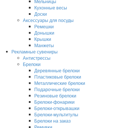
Мельницы
Кухонные весы
Доски
Аксессуары для посуды
Ремешки
Донышки
Крышки
Манжеты
Рекламные сувениры
Антистрессы
Брелоки
Деревянные брелоки
Пластиковые брелоки
Металлические брелоки
Подарочные брелоки
Резиновые брелоки
Брелоки-фонарики
Брелоки-открывашки
Брелоки-мультитулы
Брелоки на заказ
Ремувки