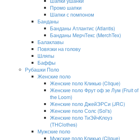
Шапки ушанки
Промо шапки
Шапки с помпоном
Банданы
Банданы Атлантис (Atlantis)
Банданы МерчТекс (MerchTex)
Балаклавы
Повязки на голову
Шляпы
Баффы
Рубашки Поло
Женские поло
Женские поло Кликью (Clique)
Женские поло Фрут оф зе Лум (Fruit of
the Loom)
Женские поло ДжейЭРСи (JRC)
Женские поло Солс (Sol's)
Женские поло ТиЭйчКлоуз
(THClothes)
Мужские поло
Мужские поло Кликью (Clique)