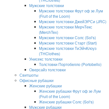
(THClothes)
Мужские толстовки
Мужские толстовки Фрут оф зе Лум
(Fruit of the Loom)
Мужские толстовки ДжейЭРСи (JRC)
Мужские толстовки МерчТекс
(MerchTex)
Мужские толстовки Солс (Sol's)
Мужские толстовки Старт (Start)
Мужские толстовки ТиЭйчКлоуз
(THClothes)
Унисекс толстовки
Толстовки Портобелло (Portobello)
Оверсайз толстовки
Свитшоты
Офисные рубашки
Женские рубашки
Женские рубашки Фрут оф зе Лум
(Fruit of the Loom)
Женские рубашки Солс (Sol's)
Мужские рубашки