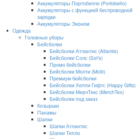
Аккумуляторы Портобелло (Portobello)
Аккумуляторы с функцией беспроводной
зарядки
Аккумуляторы Эконом
Одежда
Головные уборы
Бейсболки
Бейсболки Атлантис (Atlantis)
Бейсболки Солс (Sol's)
Промо бейсболки
Бейсболки Молти (Molti)
Премиум бейсболки
Бейсболки Хеппи Гифтс (Happy Gifts)
Бейсболки МерчТекс (MerchTex)
Бейсболки под заказ
Козырьки
Панамы
Шапки
Шапки Атлантис
Шапки Тепло