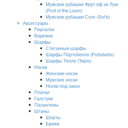
Мужские рубашки Фрут оф зе Лум
(Fruit of the Loom)
Мужские рубашки Солс (Sol's)
Аксессуары
Перчатки
Варежки
Шарфы
Стеганные шарфы
Шарфы Портобелло (Portobello)
Шарфы Тепло (Teplo)
Носки
Женские носки
Мужские носки
Носки под заказ
Платки
Галстуки
Палантины
Штаны
Шорты
Брюки