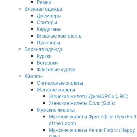
Ремни
Вязаная одежда
Джемперы
Свитеры
Кардиганы
Вязаные комплекты
Пуловеры
Верхняя одежда
Куртки
Ветровки
Флисовые куртки
Жилеты
Сигнальные жилеты
Женские жилеты
Женские жилеты ДжейЭРСи (JRC)
Женские жилеты Солс (Sol's)
Мужские жилеты
Мужские жилеты Фрут оф зе Лум (Fruit
of the Loom)
Мужские жилеты Хеппи Гифтс (Happy
Gifts)