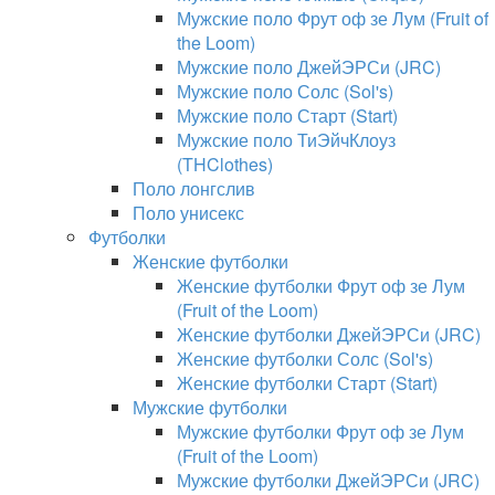
Мужские поло Фрут оф зе Лум (Fruit of
the Loom)
Мужские поло ДжейЭРСи (JRC)
Мужские поло Солс (Sol's)
Мужские поло Старт (Start)
Мужские поло ТиЭйчКлоуз
(THClothes)
Поло лонгслив
Поло унисекс
Футболки
Женские футболки
Женские футболки Фрут оф зе Лум
(Fruit of the Loom)
Женские футболки ДжейЭРСи (JRC)
Женские футболки Солс (Sol's)
Женские футболки Старт (Start)
Мужские футболки
Мужские футболки Фрут оф зе Лум
(Fruit of the Loom)
Мужские футболки ДжейЭРСи (JRC)