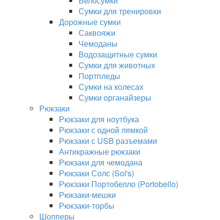
Велосумки
Сумки для тренировки
Дорожные сумки
Саквояжи
Чемоданы
Водозащитные сумки
Сумки для животных
Портпледы
Сумки на колесах
Сумки органайзеры
Рюкзаки
Рюкзаки для ноутбука
Рюкзаки с одной лямкой
Рюкзаки с USB разъемами
Антикражные рюкзаки
Рюкзаки для чемодана
Рюкзаки Солс (Sol's)
Рюкзаки Портобелло (Portobello)
Рюкзаки-мешки
Рюкзаки-торбы
Шопперы