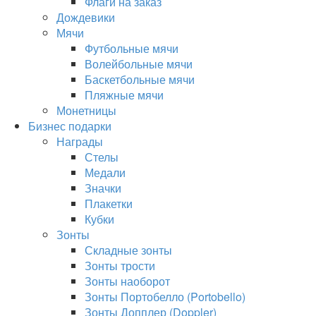
Флаги на заказ
Дождевики
Мячи
Футбольные мячи
Волейбольные мячи
Баскетбольные мячи
Пляжные мячи
Монетницы
Бизнес подарки
Награды
Стелы
Медали
Значки
Плакетки
Кубки
Зонты
Складные зонты
Зонты трости
Зонты наоборот
Зонты Портобелло (Portobello)
Зонты Допплер (Doppler)