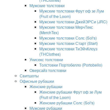
(THClothes)
Мужские толстовки
Мужские толстовки Фрут оф зе Лум
(Fruit of the Loom)
Мужские толстовки ДжейЭРСи (JRC)
Мужские толстовки МерчТекс
(MerchTex)
Мужские толстовки Солс (Sol's)
Мужские толстовки Старт (Start)
Мужские толстовки ТиЭйчКлоуз
(THClothes)
Унисекс толстовки
Толстовки Портобелло (Portobello)
Оверсайз толстовки
Свитшоты
Офисные рубашки
Женские рубашки
Женские рубашки Фрут оф зе Лум
(Fruit of the Loom)
Женские рубашки Солс (Sol's)
Мужские рубашки