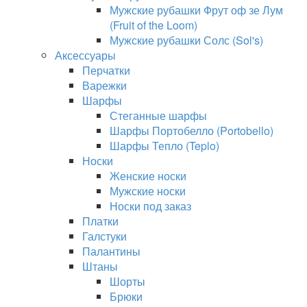
Мужские рубашки Фрут оф зе Лум
(Fruit of the Loom)
Мужские рубашки Солс (Sol's)
Аксессуары
Перчатки
Варежки
Шарфы
Стеганные шарфы
Шарфы Портобелло (Portobello)
Шарфы Тепло (Teplo)
Носки
Женские носки
Мужские носки
Носки под заказ
Платки
Галстуки
Палантины
Штаны
Шорты
Брюки