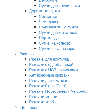
Велосумки
Сумки для тренировки
Дорожные сумки
Саквояжи
Чемоданы
Водозащитные сумки
Сумки для животных
Портпледы
Сумки на колесах
Сумки органайзеры
Рюкзаки
Рюкзаки для ноутбука
Рюкзаки с одной лямкой
Рюкзаки с USB разъемами
Антикражные рюкзаки
Рюкзаки для чемодана
Рюкзаки Солс (Sol's)
Рюкзаки Портобелло (Portobello)
Рюкзаки-мешки
Рюкзаки-торбы
Шопперы