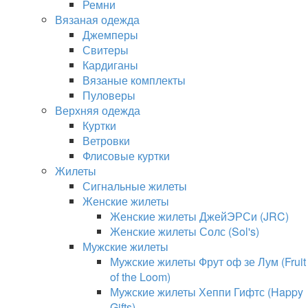
Ремни
Вязаная одежда
Джемперы
Свитеры
Кардиганы
Вязаные комплекты
Пуловеры
Верхняя одежда
Куртки
Ветровки
Флисовые куртки
Жилеты
Сигнальные жилеты
Женские жилеты
Женские жилеты ДжейЭРСи (JRC)
Женские жилеты Солс (Sol's)
Мужские жилеты
Мужские жилеты Фрут оф зе Лум (Fruit
of the Loom)
Мужские жилеты Хеппи Гифтс (Happy
Gifts)