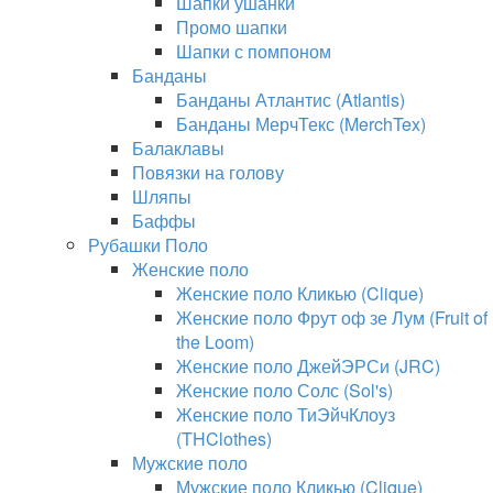
Шапки ушанки
Промо шапки
Шапки с помпоном
Банданы
Банданы Атлантис (Atlantis)
Банданы МерчТекс (MerchTex)
Балаклавы
Повязки на голову
Шляпы
Баффы
Рубашки Поло
Женские поло
Женские поло Кликью (Clique)
Женские поло Фрут оф зе Лум (Fruit of
the Loom)
Женские поло ДжейЭРСи (JRC)
Женские поло Солс (Sol's)
Женские поло ТиЭйчКлоуз
(THClothes)
Мужские поло
Мужские поло Кликью (Clique)