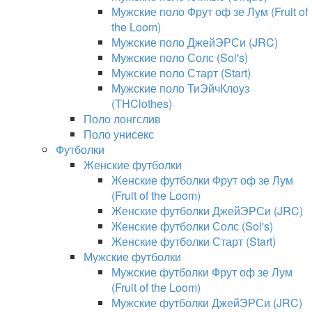
Мужские поло Фрут оф зе Лум (Fruit of
the Loom)
Мужские поло ДжейЭРСи (JRC)
Мужские поло Солс (Sol's)
Мужские поло Старт (Start)
Мужские поло ТиЭйчКлоуз
(THClothes)
Поло лонгслив
Поло унисекс
Футболки
Женские футболки
Женские футболки Фрут оф зе Лум
(Fruit of the Loom)
Женские футболки ДжейЭРСи (JRC)
Женские футболки Солс (Sol's)
Женские футболки Старт (Start)
Мужские футболки
Мужские футболки Фрут оф зе Лум
(Fruit of the Loom)
Мужские футболки ДжейЭРСи (JRC)