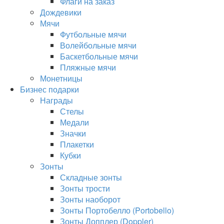
Флаги на заказ
Дождевики
Мячи
Футбольные мячи
Волейбольные мячи
Баскетбольные мячи
Пляжные мячи
Монетницы
Бизнес подарки
Награды
Стелы
Медали
Значки
Плакетки
Кубки
Зонты
Складные зонты
Зонты трости
Зонты наоборот
Зонты Портобелло (Portobello)
Зонты Допплер (Doppler)