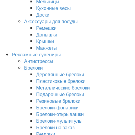
Мельницы
Кухонные весы
Доски
Аксессуары для посуды
Ремешки
Донышки
Крышки
Манжеты
Рекламные сувениры
Антистрессы
Брелоки
Деревянные брелоки
Пластиковые брелоки
Металлические брелоки
Подарочные брелоки
Резиновые брелоки
Брелоки-фонарики
Брелоки-открывашки
Брелоки-мультитулы
Брелоки на заказ
Ремувки