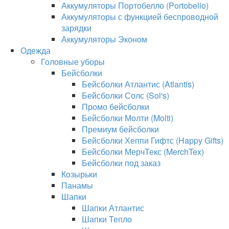
Аккумуляторы Портобелло (Portobello)
Аккумуляторы с функцией беспроводной
зарядки
Аккумуляторы Эконом
Одежда
Головные уборы
Бейсболки
Бейсболки Атлантис (Atlantis)
Бейсболки Солс (Sol's)
Промо бейсболки
Бейсболки Молти (Molti)
Премиум бейсболки
Бейсболки Хеппи Гифтс (Happy Gifts)
Бейсболки МерчТекс (MerchTex)
Бейсболки под заказ
Козырьки
Панамы
Шапки
Шапки Атлантис
Шапки Тепло