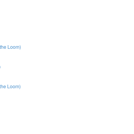
 the Loom)
)
 the Loom)
)