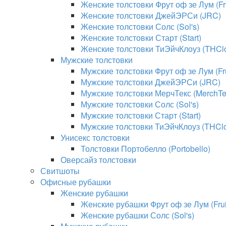
Женские толстовки Фрут оф зе Лум (Fru
Женские толстовки ДжейЭРСи (JRC)
Женские толстовки Солс (Sol's)
Женские толстовки Старт (Start)
Женские толстовки ТиЭйчКлоуз (THClo
Мужские толстовки
Мужские толстовки Фрут оф зе Лум (Fru
Мужские толстовки ДжейЭРСи (JRC)
Мужские толстовки МерчТекс (MerchTe
Мужские толстовки Солс (Sol's)
Мужские толстовки Старт (Start)
Мужские толстовки ТиЭйчКлоуз (THClo
Унисекс толстовки
Толстовки Портобелло (Portobello)
Оверсайз толстовки
Свитшоты
Офисные рубашки
Женские рубашки
Женские рубашки Фрут оф зе Лум (Fruit
Женские рубашки Солс (Sol's)