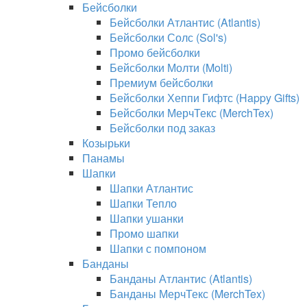
Бейсболки
Бейсболки Атлантис (Atlantis)
Бейсболки Солс (Sol's)
Промо бейсболки
Бейсболки Молти (Molti)
Премиум бейсболки
Бейсболки Хеппи Гифтс (Happy Gifts)
Бейсболки МерчТекс (MerchTex)
Бейсболки под заказ
Козырьки
Панамы
Шапки
Шапки Атлантис
Шапки Тепло
Шапки ушанки
Промо шапки
Шапки с помпоном
Банданы
Банданы Атлантис (Atlantis)
Банданы МерчТекс (MerchTex)