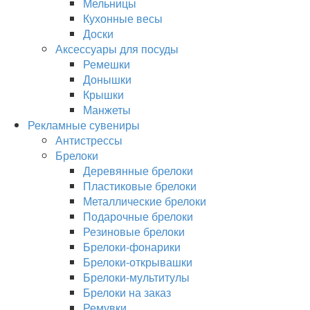
Мельницы
Кухонные весы
Доски
Аксессуары для посуды
Ремешки
Донышки
Крышки
Манжеты
Рекламные сувениры
Антистрессы
Брелоки
Деревянные брелоки
Пластиковые брелоки
Металлические брелоки
Подарочные брелоки
Резиновые брелоки
Брелоки-фонарики
Брелоки-открывашки
Брелоки-мультитулы
Брелоки на заказ
Ремувки