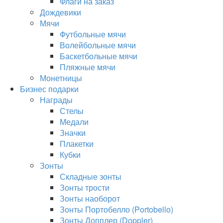
Флаги на заказ
Дождевики
Мячи
Футбольные мячи
Волейбольные мячи
Баскетбольные мячи
Пляжные мячи
Монетницы
Бизнес подарки
Награды
Стелы
Медали
Значки
Плакетки
Кубки
Зонты
Складные зонты
Зонты трости
Зонты наоборот
Зонты Портобелло (Portobello)
Зонты Допплер (Doppler)