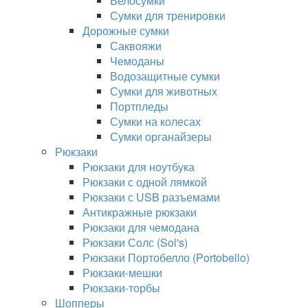
Велосумки
Сумки для тренировки
Дорожные сумки
Саквояжи
Чемоданы
Водозащитные сумки
Сумки для животных
Портпледы
Сумки на колесах
Сумки органайзеры
Рюкзаки
Рюкзаки для ноутбука
Рюкзаки с одной лямкой
Рюкзаки с USB разъемами
Антикражные рюкзаки
Рюкзаки для чемодана
Рюкзаки Солс (Sol's)
Рюкзаки Портобелло (Portobello)
Рюкзаки-мешки
Рюкзаки-торбы
Шопперы