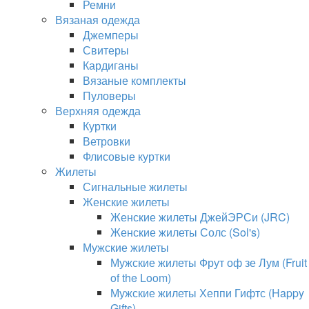
Ремни
Вязаная одежда
Джемперы
Свитеры
Кардиганы
Вязаные комплекты
Пуловеры
Верхняя одежда
Куртки
Ветровки
Флисовые куртки
Жилеты
Сигнальные жилеты
Женские жилеты
Женские жилеты ДжейЭРСи (JRC)
Женские жилеты Солс (Sol's)
Мужские жилеты
Мужские жилеты Фрут оф зе Лум (Fruit
of the Loom)
Мужские жилеты Хеппи Гифтс (Happy
Gifts)