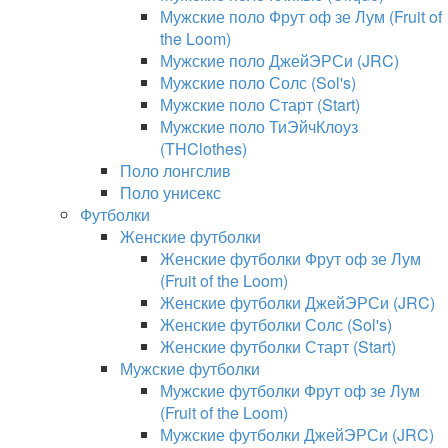
Мужские поло Фрут оф зе Лум (Fruit of
the Loom)
Мужские поло ДжейЭРСи (JRC)
Мужские поло Солс (Sol's)
Мужские поло Старт (Start)
Мужские поло ТиЭйчКлоуз
(THClothes)
Поло лонгслив
Поло унисекс
Футболки
Женские футболки
Женские футболки Фрут оф зе Лум
(Fruit of the Loom)
Женские футболки ДжейЭРСи (JRC)
Женские футболки Солс (Sol's)
Женские футболки Старт (Start)
Мужские футболки
Мужские футболки Фрут оф зе Лум
(Fruit of the Loom)
Мужские футболки ДжейЭРСи (JRC)