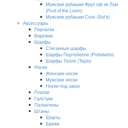
Мужские рубашки Фрут оф зе Лум
(Fruit of the Loom)
Мужские рубашки Солс (Sol's)
Аксессуары
Перчатки
Варежки
Шарфы
Стеганные шарфы
Шарфы Портобелло (Portobello)
Шарфы Тепло (Teplo)
Носки
Женские носки
Мужские носки
Носки под заказ
Платки
Галстуки
Палантины
Штаны
Шорты
Брюки