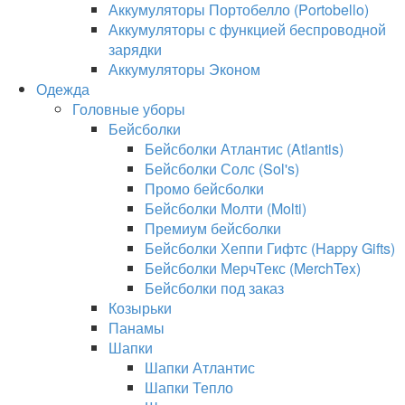
Аккумуляторы Портобелло (Portobello)
Аккумуляторы с функцией беспроводной
зарядки
Аккумуляторы Эконом
Одежда
Головные уборы
Бейсболки
Бейсболки Атлантис (Atlantis)
Бейсболки Солс (Sol's)
Промо бейсболки
Бейсболки Молти (Molti)
Премиум бейсболки
Бейсболки Хеппи Гифтс (Happy Gifts)
Бейсболки МерчТекс (MerchTex)
Бейсболки под заказ
Козырьки
Панамы
Шапки
Шапки Атлантис
Шапки Тепло