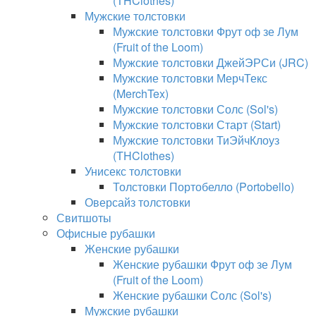
(THClothes)
Мужские толстовки
Мужские толстовки Фрут оф зе Лум
(Fruit of the Loom)
Мужские толстовки ДжейЭРСи (JRC)
Мужские толстовки МерчТекс
(MerchTex)
Мужские толстовки Солс (Sol's)
Мужские толстовки Старт (Start)
Мужские толстовки ТиЭйчКлоуз
(THClothes)
Унисекс толстовки
Толстовки Портобелло (Portobello)
Оверсайз толстовки
Свитшоты
Офисные рубашки
Женские рубашки
Женские рубашки Фрут оф зе Лум
(Fruit of the Loom)
Женские рубашки Солс (Sol's)
Мужские рубашки