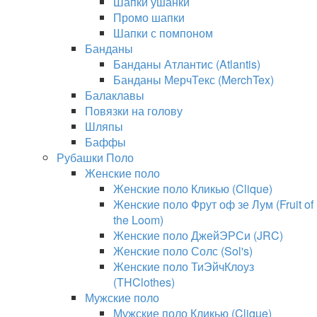
Шапки ушанки
Промо шапки
Шапки с помпоном
Банданы
Банданы Атлантис (Atlantis)
Банданы МерчТекс (MerchTex)
Балаклавы
Повязки на голову
Шляпы
Баффы
Рубашки Поло
Женские поло
Женские поло Кликью (Clique)
Женские поло Фрут оф зе Лум (Fruit of
the Loom)
Женские поло ДжейЭРСи (JRC)
Женские поло Солс (Sol's)
Женские поло ТиЭйчКлоуз
(THClothes)
Мужские поло
Мужские поло Кликью (Clique)