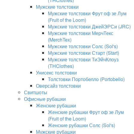
(THClothes)
Мужские толстовки
Мужские толстовки Фрут оф зе Лум
(Fruit of the Loom)
Мужские толстовки ДжейЭРСи (JRC)
Мужские толстовки МерчТекс
(MerchTex)
Мужские толстовки Солс (Sol's)
Мужские толстовки Старт (Start)
Мужские толстовки ТиЭйчКлоуз
(THClothes)
Унисекс толстовки
Толстовки Портобелло (Portobello)
Оверсайз толстовки
Свитшоты
Офисные рубашки
Женские рубашки
Женские рубашки Фрут оф зе Лум
(Fruit of the Loom)
Женские рубашки Солс (Sol's)
Мужские рубашки