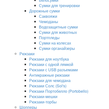
Велосумки
Сумки для тренировки
Дорожные сумки
Саквояжи
Чемоданы
Водозащитные сумки
Сумки для животных
Портпледы
Сумки на колесах
Сумки органайзеры
Рюкзаки
Рюкзаки для ноутбука
Рюкзаки с одной лямкой
Рюкзаки с USB разъемами
Антикражные рюкзаки
Рюкзаки для чемодана
Рюкзаки Солс (Sol's)
Рюкзаки Портобелло (Portobello)
Рюкзаки-мешки
Рюкзаки-торбы
Шопперы