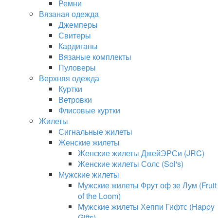
Ремни
Вязаная одежда
Джемперы
Свитеры
Кардиганы
Вязаные комплекты
Пуловеры
Верхняя одежда
Куртки
Ветровки
Флисовые куртки
Жилеты
Сигнальные жилеты
Женские жилеты
Женские жилеты ДжейЭРСи (JRC)
Женские жилеты Солс (Sol's)
Мужские жилеты
Мужские жилеты Фрут оф зе Лум (Fruit
of the Loom)
Мужские жилеты Хеппи Гифтс (Happy
Gifts)