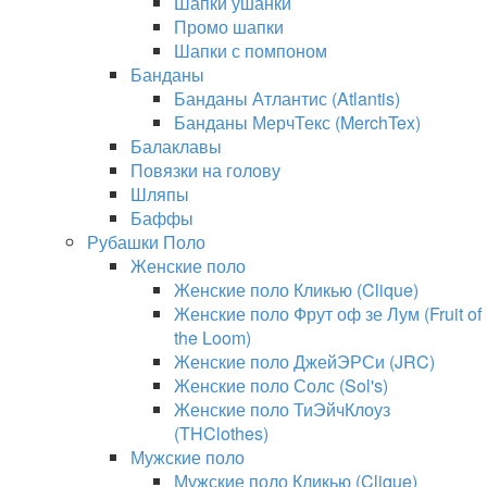
Шапки ушанки
Промо шапки
Шапки с помпоном
Банданы
Банданы Атлантис (Atlantis)
Банданы МерчТекс (MerchTex)
Балаклавы
Повязки на голову
Шляпы
Баффы
Рубашки Поло
Женские поло
Женские поло Кликью (Clique)
Женские поло Фрут оф зе Лум (Fruit of
the Loom)
Женские поло ДжейЭРСи (JRC)
Женские поло Солс (Sol's)
Женские поло ТиЭйчКлоуз
(THClothes)
Мужские поло
Мужские поло Кликью (Clique)