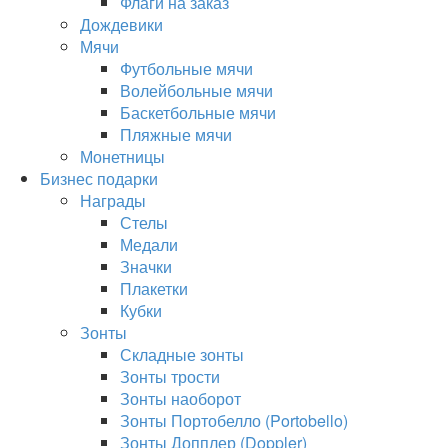
Флаги на заказ
Дождевики
Мячи
Футбольные мячи
Волейбольные мячи
Баскетбольные мячи
Пляжные мячи
Монетницы
Бизнес подарки
Награды
Стелы
Медали
Значки
Плакетки
Кубки
Зонты
Складные зонты
Зонты трости
Зонты наоборот
Зонты Портобелло (Portobello)
Зонты Допплер (Doppler)