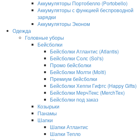
Аккумуляторы Портобелло (Portobello)
Аккумуляторы с функцией беспроводной
зарядки
Аккумуляторы Эконом
Одежда
Головные уборы
Бейсболки
Бейсболки Атлантис (Atlantis)
Бейсболки Солс (Sol's)
Промо бейсболки
Бейсболки Молти (Molti)
Премиум бейсболки
Бейсболки Хеппи Гифтс (Happy Gifts)
Бейсболки МерчТекс (MerchTex)
Бейсболки под заказ
Козырьки
Панамы
Шапки
Шапки Атлантис
Шапки Тепло