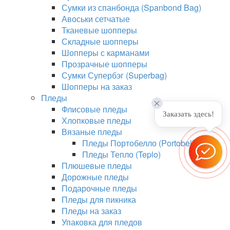
Сумки из спанбонда (Spanbond Bag)
Авоськи сетчатые
Тканевые шопперы
Складные шопперы
Шопперы с карманами
Прозрачные шопперы
Сумки Супербэг (Superbag)
Шопперы на заказ
Пледы
Флисовые пледы
Заказать здесь!
Хлопковые пледы
Вязаные пледы
Пледы Портобелло (Portobello)
Пледы Тепло (Teplo)
Плюшевые пледы
Дорожные пледы
Подарочные пледы
Пледы для пикника
Пледы на заказ
Упаковка для пледов