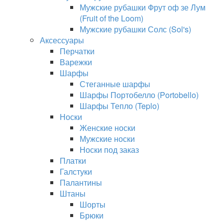
Мужские рубашки Фрут оф зе Лум
(Fruit of the Loom)
Мужские рубашки Солс (Sol's)
Аксессуары
Перчатки
Варежки
Шарфы
Стеганные шарфы
Шарфы Портобелло (Portobello)
Шарфы Тепло (Teplo)
Носки
Женские носки
Мужские носки
Носки под заказ
Платки
Галстуки
Палантины
Штаны
Шорты
Брюки