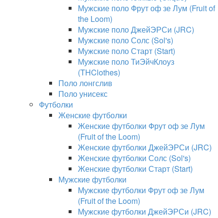
Мужские поло Фрут оф зе Лум (Fruit of
the Loom)
Мужские поло ДжейЭРСи (JRC)
Мужские поло Солс (Sol's)
Мужские поло Старт (Start)
Мужские поло ТиЭйчКлоуз
(THClothes)
Поло лонгслив
Поло унисекс
Футболки
Женские футболки
Женские футболки Фрут оф зе Лум
(Fruit of the Loom)
Женские футболки ДжейЭРСи (JRC)
Женские футболки Солс (Sol's)
Женские футболки Старт (Start)
Мужские футболки
Мужские футболки Фрут оф зе Лум
(Fruit of the Loom)
Мужские футболки ДжейЭРСи (JRC)