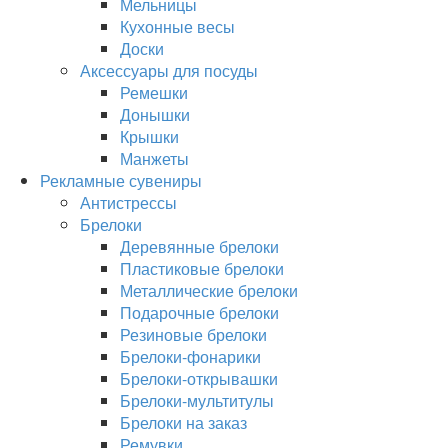
Мельницы
Кухонные весы
Доски
Аксессуары для посуды
Ремешки
Донышки
Крышки
Манжеты
Рекламные сувениры
Антистрессы
Брелоки
Деревянные брелоки
Пластиковые брелоки
Металлические брелоки
Подарочные брелоки
Резиновые брелоки
Брелоки-фонарики
Брелоки-открывашки
Брелоки-мультитулы
Брелоки на заказ
Ремувки