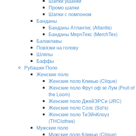
Шапки ушанки
Промо шапки
Шапки с помпоном
Банданы
Банданы Атлантис (Atlantis)
Банданы МерчТекс (MerchTex)
Балаклавы
Повязки на голову
Шляпы
Баффы
Рубашки Поло
Женские поло
Женские поло Кликью (Clique)
Женские поло Фрут оф зе Лум (Fruit of
the Loom)
Женские поло ДжейЭРСи (JRC)
Женские поло Солс (Sol's)
Женские поло ТиЭйчКлоуз
(THClothes)
Мужские поло
Мужские поло Кликью (Clique)