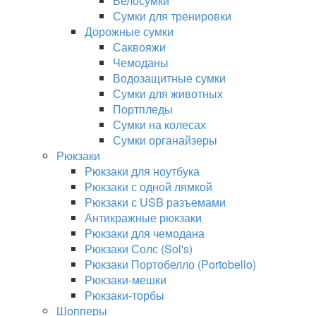
Велосумки
Сумки для тренировки
Дорожные сумки
Саквояжи
Чемоданы
Водозащитные сумки
Сумки для животных
Портпледы
Сумки на колесах
Сумки органайзеры
Рюкзаки
Рюкзаки для ноутбука
Рюкзаки с одной лямкой
Рюкзаки с USB разъемами
Антикражные рюкзаки
Рюкзаки для чемодана
Рюкзаки Солс (Sol's)
Рюкзаки Портобелло (Portobello)
Рюкзаки-мешки
Рюкзаки-торбы
Шопперы