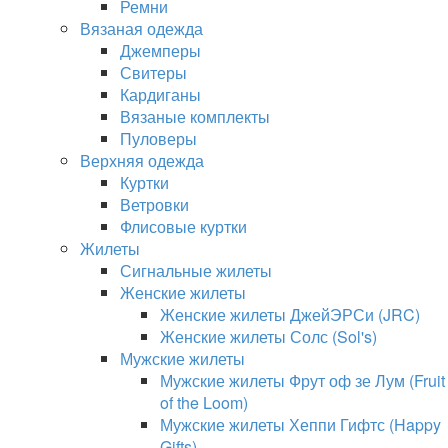
Ремни
Вязаная одежда
Джемперы
Свитеры
Кардиганы
Вязаные комплекты
Пуловеры
Верхняя одежда
Куртки
Ветровки
Флисовые куртки
Жилеты
Сигнальные жилеты
Женские жилеты
Женские жилеты ДжейЭРСи (JRC)
Женские жилеты Солс (Sol's)
Мужские жилеты
Мужские жилеты Фрут оф зе Лум (Fruit
of the Loom)
Мужские жилеты Хеппи Гифтс (Happy
Gifts)