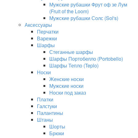
Мужские рубашки Фрут оф зе Лум
(Fruit of the Loom)
Мужские рубашки Солс (Sol's)
Аксессуары
Перчатки
Варежки
Шарфы
Стеганные шарфы
Шарфы Портобелло (Portobello)
Шарфы Тепло (Teplo)
Носки
Женские носки
Мужские носки
Носки под заказ
Платки
Галстуки
Палантины
Штаны
Шорты
Брюки