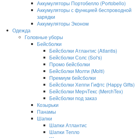
Аккумуляторы Портобелло (Portobello)
Аккумуляторы с функцией беспроводной
зарядки
Аккумуляторы Эконом
Одежда
Головные уборы
Бейсболки
Бейсболки Атлантис (Atlantis)
Бейсболки Солс (Sol's)
Промо бейсболки
Бейсболки Молти (Molti)
Премиум бейсболки
Бейсболки Хеппи Гифтс (Happy Gifts)
Бейсболки МерчТекс (MerchTex)
Бейсболки под заказ
Козырьки
Панамы
Шапки
Шапки Атлантис
Шапки Тепло