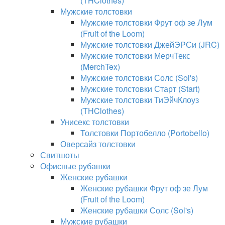
(THClothes)
Мужские толстовки
Мужские толстовки Фрут оф зе Лум
(Fruit of the Loom)
Мужские толстовки ДжейЭРСи (JRC)
Мужские толстовки МерчТекс
(MerchTex)
Мужские толстовки Солс (Sol's)
Мужские толстовки Старт (Start)
Мужские толстовки ТиЭйчКлоуз
(THClothes)
Унисекс толстовки
Толстовки Портобелло (Portobello)
Оверсайз толстовки
Свитшоты
Офисные рубашки
Женские рубашки
Женские рубашки Фрут оф зе Лум
(Fruit of the Loom)
Женские рубашки Солс (Sol's)
Мужские рубашки