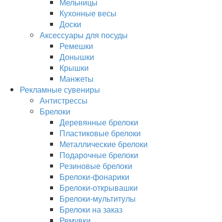
Мельницы
Кухонные весы
Доски
Аксессуары для посуды
Ремешки
Донышки
Крышки
Манжеты
Рекламные сувениры
Антистрессы
Брелоки
Деревянные брелоки
Пластиковые брелоки
Металлические брелоки
Подарочные брелоки
Резиновые брелоки
Брелоки-фонарики
Брелоки-открывашки
Брелоки-мультитулы
Брелоки на заказ
Ремувки