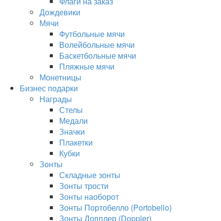
Флаги на заказ
Дождевики
Мячи
Футбольные мячи
Волейбольные мячи
Баскетбольные мячи
Пляжные мячи
Монетницы
Бизнес подарки
Награды
Стелы
Медали
Значки
Плакетки
Кубки
Зонты
Складные зонты
Зонты трости
Зонты наоборот
Зонты Портобелло (Portobello)
Зонты Допплер (Doppler)