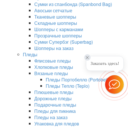
Сумки из спанбонда (Spanbond Bag)
Авоськи сетчатые
Тканевые шопперы
Складные шопперы
Шопперы с карманами
Прозрачные шопперы
Сумки Супербэг (Superbag)
Шопперы на заказ
Пледы
Флисовые пледы
Заказать здесь!
Хлопковые пледы
Вязаные пледы
Пледы Портобелло (Portobello)
Пледы Тепло (Teplo)
Плюшевые пледы
Дорожные пледы
Подарочные пледы
Пледы для пикника
Пледы на заказ
Упаковка для пледов