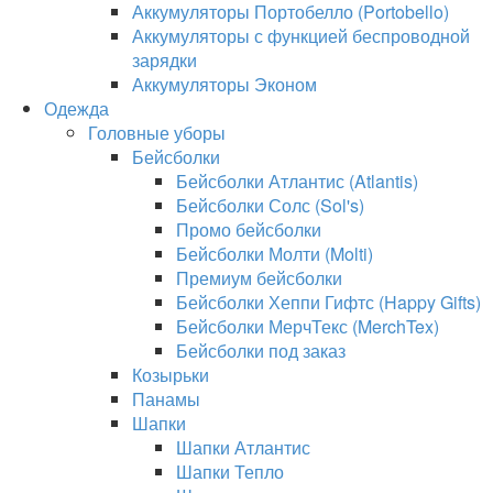
Аккумуляторы Портобелло (Portobello)
Аккумуляторы с функцией беспроводной
зарядки
Аккумуляторы Эконом
Одежда
Головные уборы
Бейсболки
Бейсболки Атлантис (Atlantis)
Бейсболки Солс (Sol's)
Промо бейсболки
Бейсболки Молти (Molti)
Премиум бейсболки
Бейсболки Хеппи Гифтс (Happy Gifts)
Бейсболки МерчТекс (MerchTex)
Бейсболки под заказ
Козырьки
Панамы
Шапки
Шапки Атлантис
Шапки Тепло