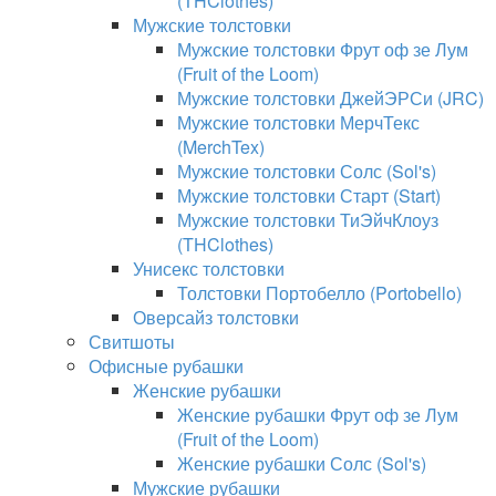
(THClothes)
Мужские толстовки
Мужские толстовки Фрут оф зе Лум
(Fruit of the Loom)
Мужские толстовки ДжейЭРСи (JRC)
Мужские толстовки МерчТекс
(MerchTex)
Мужские толстовки Солс (Sol's)
Мужские толстовки Старт (Start)
Мужские толстовки ТиЭйчКлоуз
(THClothes)
Унисекс толстовки
Толстовки Портобелло (Portobello)
Оверсайз толстовки
Свитшоты
Офисные рубашки
Женские рубашки
Женские рубашки Фрут оф зе Лум
(Fruit of the Loom)
Женские рубашки Солс (Sol's)
Мужские рубашки