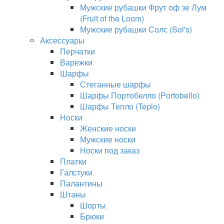
Мужские рубашки Фрут оф зе Лум
(Fruit of the Loom)
Мужские рубашки Солс (Sol's)
Аксессуары
Перчатки
Варежки
Шарфы
Стеганные шарфы
Шарфы Портобелло (Portobello)
Шарфы Тепло (Teplo)
Носки
Женские носки
Мужские носки
Носки под заказ
Платки
Галстуки
Палантины
Штаны
Шорты
Брюки