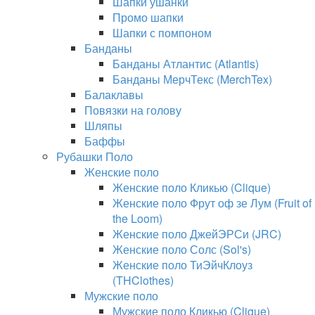
Шапки ушанки
Промо шапки
Шапки с помпоном
Банданы
Банданы Атлантис (Atlantis)
Банданы МерчТекс (MerchTex)
Балаклавы
Повязки на голову
Шляпы
Баффы
Рубашки Поло
Женские поло
Женские поло Кликью (Clique)
Женские поло Фрут оф зе Лум (Fruit of
the Loom)
Женские поло ДжейЭРСи (JRC)
Женские поло Солс (Sol's)
Женские поло ТиЭйчКлоуз
(THClothes)
Мужские поло
Мужские поло Кликью (Clique)