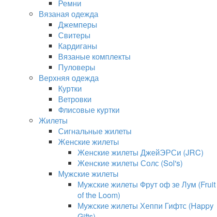
Ремни
Вязаная одежда
Джемперы
Свитеры
Кардиганы
Вязаные комплекты
Пуловеры
Верхняя одежда
Куртки
Ветровки
Флисовые куртки
Жилеты
Сигнальные жилеты
Женские жилеты
Женские жилеты ДжейЭРСи (JRC)
Женские жилеты Солс (Sol's)
Мужские жилеты
Мужские жилеты Фрут оф зе Лум (Fruit
of the Loom)
Мужские жилеты Хеппи Гифтс (Happy
Gifts)