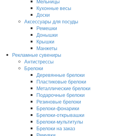
Мельницы
Кухонные весы
Доски
Аксессуары для посуды
Ремешки
Донышки
Крышки
Манжеты
Рекламные сувениры
Антистрессы
Брелоки
Деревянные брелоки
Пластиковые брелоки
Металлические брелоки
Подарочные брелоки
Резиновые брелоки
Брелоки-фонарики
Брелоки-открывашки
Брелоки-мультитулы
Брелоки на заказ
Ремувки