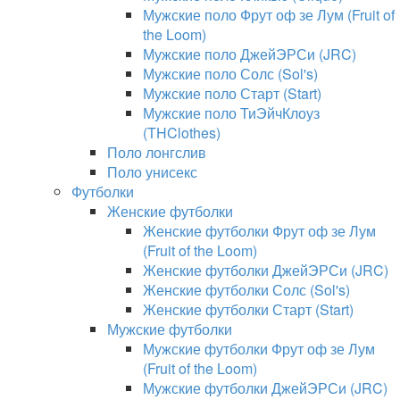
Мужские поло Фрут оф зе Лум (Fruit of
the Loom)
Мужские поло ДжейЭРСи (JRC)
Мужские поло Солс (Sol's)
Мужские поло Старт (Start)
Мужские поло ТиЭйчКлоуз
(THClothes)
Поло лонгслив
Поло унисекс
Футболки
Женские футболки
Женские футболки Фрут оф зе Лум
(Fruit of the Loom)
Женские футболки ДжейЭРСи (JRC)
Женские футболки Солс (Sol's)
Женские футболки Старт (Start)
Мужские футболки
Мужские футболки Фрут оф зе Лум
(Fruit of the Loom)
Мужские футболки ДжейЭРСи (JRC)