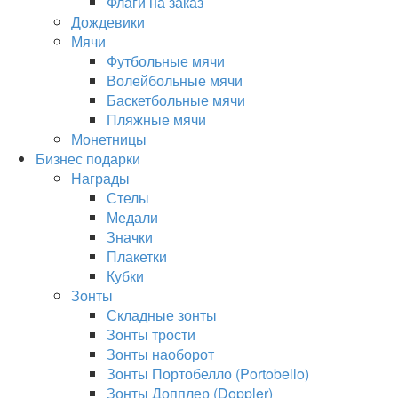
Флаги на заказ
Дождевики
Мячи
Футбольные мячи
Волейбольные мячи
Баскетбольные мячи
Пляжные мячи
Монетницы
Бизнес подарки
Награды
Стелы
Медали
Значки
Плакетки
Кубки
Зонты
Складные зонты
Зонты трости
Зонты наоборот
Зонты Портобелло (Portobello)
Зонты Допплер (Doppler)