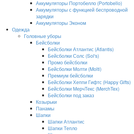
Аккумуляторы Портобелло (Portobello)
Аккумуляторы с функцией беспроводной
зарядки
Аккумуляторы Эконом
Одежда
Головные уборы
Бейсболки
Бейсболки Атлантис (Atlantis)
Бейсболки Солс (Sol's)
Промо бейсболки
Бейсболки Молти (Molti)
Премиум бейсболки
Бейсболки Хеппи Гифтс (Happy Gifts)
Бейсболки МерчТекс (MerchTex)
Бейсболки под заказ
Козырьки
Панамы
Шапки
Шапки Атлантис
Шапки Тепло