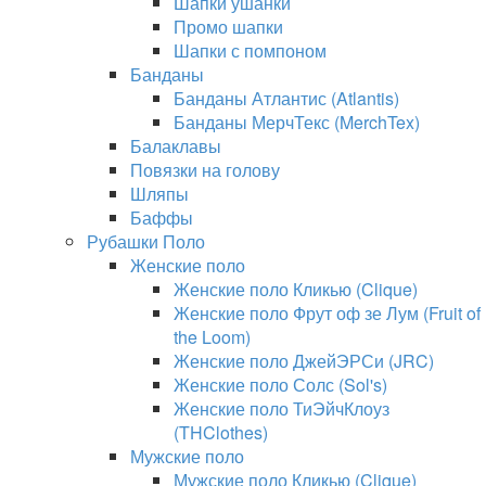
Шапки ушанки
Промо шапки
Шапки с помпоном
Банданы
Банданы Атлантис (Atlantis)
Банданы МерчТекс (MerchTex)
Балаклавы
Повязки на голову
Шляпы
Баффы
Рубашки Поло
Женские поло
Женские поло Кликью (Clique)
Женские поло Фрут оф зе Лум (Fruit of
the Loom)
Женские поло ДжейЭРСи (JRC)
Женские поло Солс (Sol's)
Женские поло ТиЭйчКлоуз
(THClothes)
Мужские поло
Мужские поло Кликью (Clique)