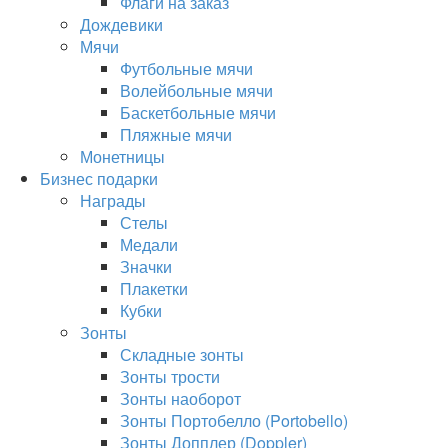
Флаги на заказ
Дождевики
Мячи
Футбольные мячи
Волейбольные мячи
Баскетбольные мячи
Пляжные мячи
Монетницы
Бизнес подарки
Награды
Стелы
Медали
Значки
Плакетки
Кубки
Зонты
Складные зонты
Зонты трости
Зонты наоборот
Зонты Портобелло (Portobello)
Зонты Допплер (Doppler)