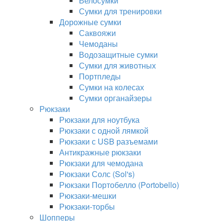
Велосумки
Сумки для тренировки
Дорожные сумки
Саквояжи
Чемоданы
Водозащитные сумки
Сумки для животных
Портпледы
Сумки на колесах
Сумки органайзеры
Рюкзаки
Рюкзаки для ноутбука
Рюкзаки с одной лямкой
Рюкзаки с USB разъемами
Антикражные рюкзаки
Рюкзаки для чемодана
Рюкзаки Солс (Sol's)
Рюкзаки Портобелло (Portobello)
Рюкзаки-мешки
Рюкзаки-торбы
Шопперы