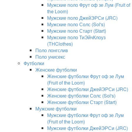
Мужские поло Фрут оф зе Лум (Fruit of
the Loom)
Мужские поло ДжейЭРСи (JRC)
Мужские поло Солс (Sol's)
Мужские поло Старт (Start)
Мужские поло ТиЭйчКлоуз
(THClothes)
Поло лонгслив
Поло унисекс
Футболки
Женские футболки
Женские футболки Фрут оф зе Лум
(Fruit of the Loom)
Женские футболки ДжейЭРСи (JRC)
Женские футболки Солс (Sol's)
Женские футболки Старт (Start)
Мужские футболки
Мужские футболки Фрут оф зе Лум
(Fruit of the Loom)
Мужские футболки ДжейЭРСи (JRC)