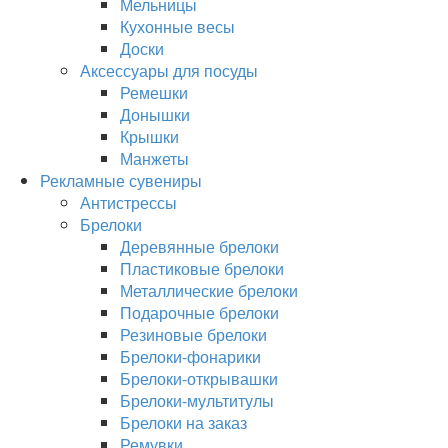
Мельницы
Кухонные весы
Доски
Аксессуары для посуды
Ремешки
Донышки
Крышки
Манжеты
Рекламные сувениры
Антистрессы
Брелоки
Деревянные брелоки
Пластиковые брелоки
Металлические брелоки
Подарочные брелоки
Резиновые брелоки
Брелоки-фонарики
Брелоки-открывашки
Брелоки-мультитулы
Брелоки на заказ
Ремувки