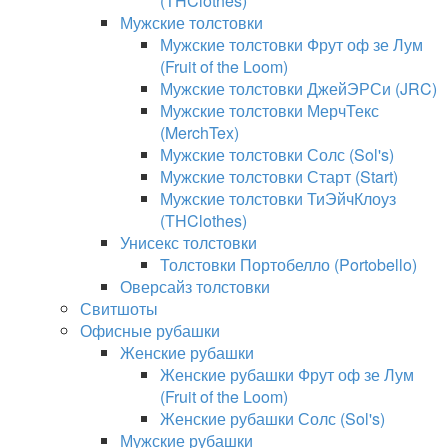
(THClothes)
Мужские толстовки
Мужские толстовки Фрут оф зе Лум
(Fruit of the Loom)
Мужские толстовки ДжейЭРСи (JRC)
Мужские толстовки МерчТекс
(MerchTex)
Мужские толстовки Солс (Sol's)
Мужские толстовки Старт (Start)
Мужские толстовки ТиЭйчКлоуз
(THClothes)
Унисекс толстовки
Толстовки Портобелло (Portobello)
Оверсайз толстовки
Свитшоты
Офисные рубашки
Женские рубашки
Женские рубашки Фрут оф зе Лум
(Fruit of the Loom)
Женские рубашки Солс (Sol's)
Мужские рубашки