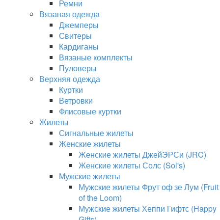
Ремни
Вязаная одежда
Джемперы
Свитеры
Кардиганы
Вязаные комплекты
Пуловеры
Верхняя одежда
Куртки
Ветровки
Флисовые куртки
Жилеты
Сигнальные жилеты
Женские жилеты
Женские жилеты ДжейЭРСи (JRC)
Женские жилеты Солс (Sol's)
Мужские жилеты
Мужские жилеты Фрут оф зе Лум (Fruit
of the Loom)
Мужские жилеты Хеппи Гифтс (Happy
Gifts)