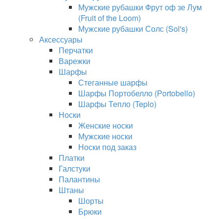
Мужские рубашки Фрут оф зе Лум
(Fruit of the Loom)
Мужские рубашки Солс (Sol's)
Аксессуары
Перчатки
Варежки
Шарфы
Стеганные шарфы
Шарфы Портобелло (Portobello)
Шарфы Тепло (Teplo)
Носки
Женские носки
Мужские носки
Носки под заказ
Платки
Галстуки
Палантины
Штаны
Шорты
Брюки