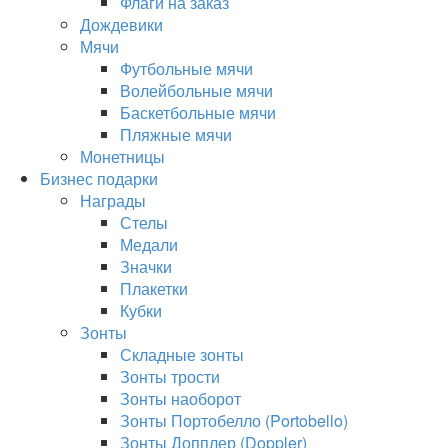
Флаги на заказ
Дождевики
Мячи
Футбольные мячи
Волейбольные мячи
Баскетбольные мячи
Пляжные мячи
Монетницы
Бизнес подарки
Награды
Стелы
Медали
Значки
Плакетки
Кубки
Зонты
Складные зонты
Зонты трости
Зонты наоборот
Зонты Портобелло (Portobello)
Зонты Допплер (Doppler)