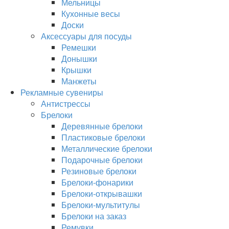
Мельницы
Кухонные весы
Доски
Аксессуары для посуды
Ремешки
Донышки
Крышки
Манжеты
Рекламные сувениры
Антистрессы
Брелоки
Деревянные брелоки
Пластиковые брелоки
Металлические брелоки
Подарочные брелоки
Резиновые брелоки
Брелоки-фонарики
Брелоки-открывашки
Брелоки-мультитулы
Брелоки на заказ
Ремувки