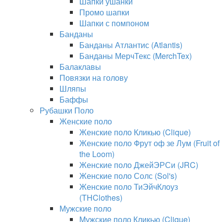
Шапки ушанки
Промо шапки
Шапки с помпоном
Банданы
Банданы Атлантис (Atlantis)
Банданы МерчТекс (MerchTex)
Балаклавы
Повязки на голову
Шляпы
Баффы
Рубашки Поло
Женские поло
Женские поло Кликью (Clique)
Женские поло Фрут оф зе Лум (Fruit of
the Loom)
Женские поло ДжейЭРСи (JRC)
Женские поло Солс (Sol's)
Женские поло ТиЭйчКлоуз
(THClothes)
Мужские поло
Мужские поло Кликью (Clique)