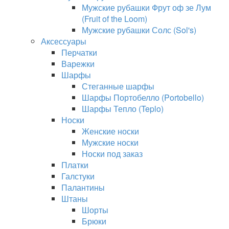
Мужские рубашки Фрут оф зе Лум
(Fruit of the Loom)
Мужские рубашки Солс (Sol's)
Аксессуары
Перчатки
Варежки
Шарфы
Стеганные шарфы
Шарфы Портобелло (Portobello)
Шарфы Тепло (Teplo)
Носки
Женские носки
Мужские носки
Носки под заказ
Платки
Галстуки
Палантины
Штаны
Шорты
Брюки