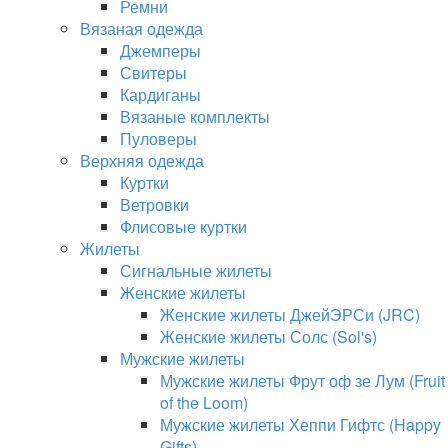
Ремни
Вязаная одежда
Джемперы
Свитеры
Кардиганы
Вязаные комплекты
Пуловеры
Верхняя одежда
Куртки
Ветровки
Флисовые куртки
Жилеты
Сигнальные жилеты
Женские жилеты
Женские жилеты ДжейЭРСи (JRC)
Женские жилеты Солс (Sol's)
Мужские жилеты
Мужские жилеты Фрут оф зе Лум (Fruit
of the Loom)
Мужские жилеты Хеппи Гифтс (Happy
Gifts)