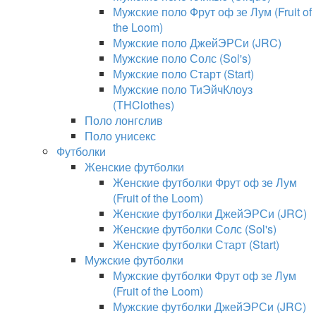
Мужские поло Фрут оф зе Лум (Fruit of
the Loom)
Мужские поло ДжейЭРСи (JRC)
Мужские поло Солс (Sol's)
Мужские поло Старт (Start)
Мужские поло ТиЭйчКлоуз
(THClothes)
Поло лонгслив
Поло унисекс
Футболки
Женские футболки
Женские футболки Фрут оф зе Лум
(Fruit of the Loom)
Женские футболки ДжейЭРСи (JRC)
Женские футболки Солс (Sol's)
Женские футболки Старт (Start)
Мужские футболки
Мужские футболки Фрут оф зе Лум
(Fruit of the Loom)
Мужские футболки ДжейЭРСи (JRC)