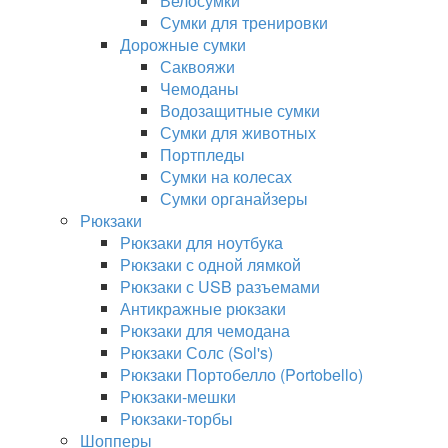
Велосумки
Сумки для тренировки
Дорожные сумки
Саквояжи
Чемоданы
Водозащитные сумки
Сумки для животных
Портпледы
Сумки на колесах
Сумки органайзеры
Рюкзаки
Рюкзаки для ноутбука
Рюкзаки с одной лямкой
Рюкзаки с USB разъемами
Антикражные рюкзаки
Рюкзаки для чемодана
Рюкзаки Солс (Sol's)
Рюкзаки Портобелло (Portobello)
Рюкзаки-мешки
Рюкзаки-торбы
Шопперы