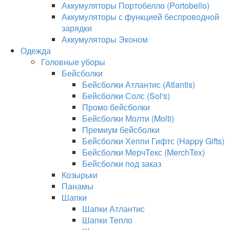
Аккумуляторы Портобелло (Portobello)
Аккумуляторы с функцией беспроводной
зарядки
Аккумуляторы Эконом
Одежда
Головные уборы
Бейсболки
Бейсболки Атлантис (Atlantis)
Бейсболки Солс (Sol's)
Промо бейсболки
Бейсболки Молти (Molti)
Премиум бейсболки
Бейсболки Хеппи Гифтс (Happy Gifts)
Бейсболки МерчТекс (MerchTex)
Бейсболки под заказ
Козырьки
Панамы
Шапки
Шапки Атлантис
Шапки Тепло