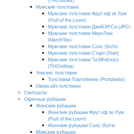
(THClothes)
Мужские толстовки
Мужские толстовки Фрут оф зе Лум
(Fruit of the Loom)
Мужские толстовки ДжейЭРСи (JRC)
Мужские толстовки МерчТекс
(MerchTex)
Мужские толстовки Солс (Sol's)
Мужские толстовки Старт (Start)
Мужские толстовки ТиЭйчКлоуз
(THClothes)
Унисекс толстовки
Толстовки Портобелло (Portobello)
Оверсайз толстовки
Свитшоты
Офисные рубашки
Женские рубашки
Женские рубашки Фрут оф зе Лум
(Fruit of the Loom)
Женские рубашки Солс (Sol's)
Мужские рубашки