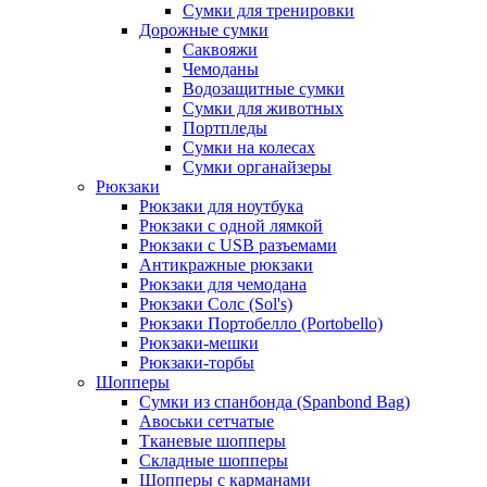
Сумки для тренировки
Дорожные сумки
Саквояжи
Чемоданы
Водозащитные сумки
Сумки для животных
Портпледы
Сумки на колесах
Сумки органайзеры
Рюкзаки
Рюкзаки для ноутбука
Рюкзаки с одной лямкой
Рюкзаки с USB разъемами
Антикражные рюкзаки
Рюкзаки для чемодана
Рюкзаки Солс (Sol's)
Рюкзаки Портобелло (Portobello)
Рюкзаки-мешки
Рюкзаки-торбы
Шопперы
Сумки из спанбонда (Spanbond Bag)
Авоськи сетчатые
Тканевые шопперы
Складные шопперы
Шопперы с карманами