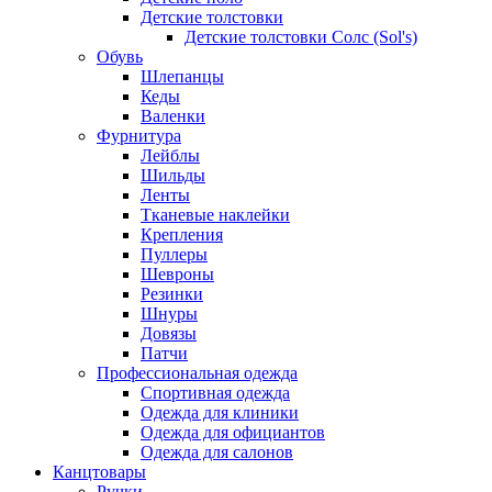
Детские толстовки
Детские толстовки Солс (Sol's)
Обувь
Шлепанцы
Кеды
Валенки
Фурнитура
Лейблы
Шильды
Ленты
Тканевые наклейки
Крепления
Пуллеры
Шевроны
Резинки
Шнуры
Довязы
Патчи
Профессиональная одежда
Спортивная одежда
Одежда для клиники
Одежда для официантов
Одежда для салонов
Канцтовары
Ручки