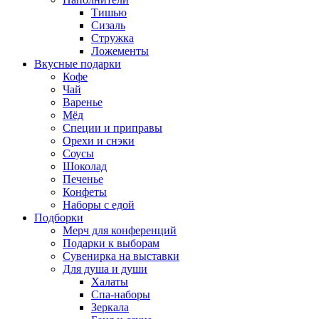
Тишью
Сизаль
Стружка
Ложементы
Вкусные подарки
Кофе
Чай
Варенье
Мёд
Специи и приправы
Орехи и снэки
Соусы
Шоколад
Печенье
Конфеты
Наборы с едой
Подборки
Мерч для конференций
Подарки к выборам
Сувенирка на выставки
Для душа и души
Халаты
Спа-наборы
Зеркала