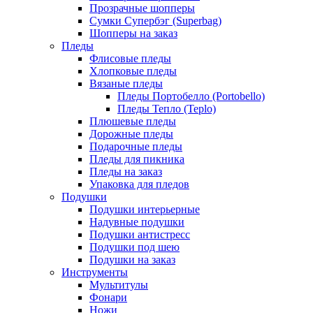
Прозрачные шопперы
Сумки Супербэг (Superbag)
Шопперы на заказ
Пледы
Флисовые пледы
Хлопковые пледы
Вязаные пледы
Пледы Портобелло (Portobello)
Пледы Тепло (Teplo)
Плюшевые пледы
Дорожные пледы
Подарочные пледы
Пледы для пикника
Пледы на заказ
Упаковка для пледов
Подушки
Подушки интерьерные
Надувные подушки
Подушки антистресс
Подушки под шею
Подушки на заказ
Инструменты
Мультитулы
Фонари
Ножи