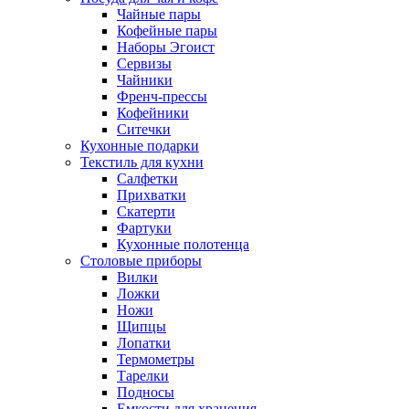
Чайные пары
Кофейные пары
Наборы Эгоист
Сервизы
Чайники
Френч-прессы
Кофейники
Ситечки
Кухонные подарки
Текстиль для кухни
Салфетки
Прихватки
Скатерти
Фартуки
Кухонные полотенца
Столовые приборы
Вилки
Ложки
Ножи
Щипцы
Лопатки
Термометры
Тарелки
Подносы
Емкости для хранения