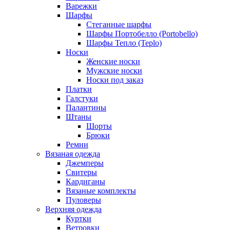
Варежки
Шарфы
Стеганные шарфы
Шарфы Портобелло (Portobello)
Шарфы Тепло (Teplo)
Носки
Женские носки
Мужские носки
Носки под заказ
Платки
Галстуки
Палантины
Штаны
Шорты
Брюки
Ремни
Вязаная одежда
Джемперы
Свитеры
Кардиганы
Вязаные комплекты
Пуловеры
Верхняя одежда
Куртки
Ветровки