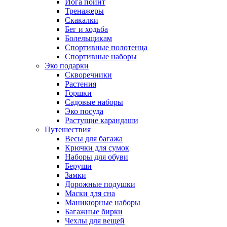
Йога поинт
Тренажеры
Скакалки
Бег и ходьба
Болельщикам
Спортивные полотенца
Спортивные наборы
Эко подарки
Скворечники
Растения
Горшки
Садовые наборы
Эко посуда
Растущие карандаши
Путешествия
Весы для багажа
Крючки для сумок
Наборы для обуви
Беруши
Замки
Дорожные подушки
Маски для сна
Маникюрные наборы
Багажные бирки
Чехлы для вещей