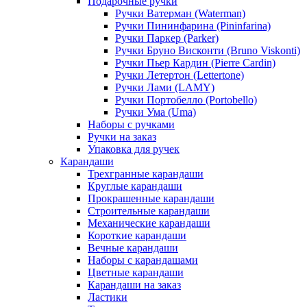
Подарочные ручки
Ручки Ватерман (Waterman)
Ручки Пининфарина (Pininfarina)
Ручки Паркер (Parker)
Ручки Бруно Висконти (Bruno Viskonti)
Ручки Пьер Кардин (Pierre Cardin)
Ручки Летертон (Lettertone)
Ручки Лами (LAMY)
Ручки Портобелло (Portobello)
Ручки Ума (Uma)
Наборы с ручками
Ручки на заказ
Упаковка для ручек
Карандаши
Трехгранные карандаши
Круглые карандаши
Прокрашенные карандаши
Строительные карандаши
Механические карандаши
Короткие карандаши
Вечные карандаши
Наборы с карандашами
Цветные карандаши
Карандаши на заказ
Ластики