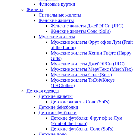
Флисовые куртки
Жилеты
Сигнальные жилеты
Женские жилеты
Женские жилеты ДжейЭРСи (JRC)
Женские жилеты Солс (Sol's)
Мужские жилеты
Мужские жилеты Фрут оф зе Лум (Fruit
of the Loom)
Мужские жилеты Хеппи Гифтс (Happy
Gifts)
Мужские жилеты ДжейЭРСи (JRC)
Мужские жилеты МерчТекс (MerchTex)
Мужские жилеты Солс (Sol's)
Мужские жилеты ТиЭйчКлоуз
(THClothes)
Детская одежда
Детские жилеты
Детские жилеты Солс (Sol's)
Детские бейсболки
Детские футболки
Детские футболки Фрут оф зе Лум
(Fruit of the Loom)
Детские футболки Солс (Sol's)
Детские поло