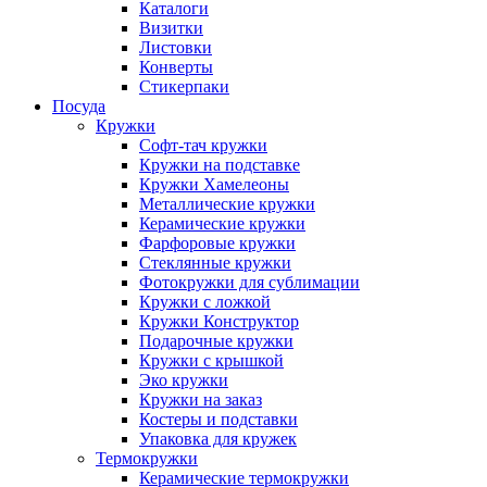
Каталоги
Визитки
Листовки
Конверты
Стикерпаки
Посуда
Кружки
Софт-тач кружки
Кружки на подставке
Кружки Хамелеоны
Металлические кружки
Керамические кружки
Фарфоровые кружки
Стеклянные кружки
Фотокружки для сублимации
Кружки с ложкой
Кружки Конструктор
Подарочные кружки
Кружки с крышкой
Эко кружки
Кружки на заказ
Костеры и подставки
Упаковка для кружек
Термокружки
Керамические термокружки