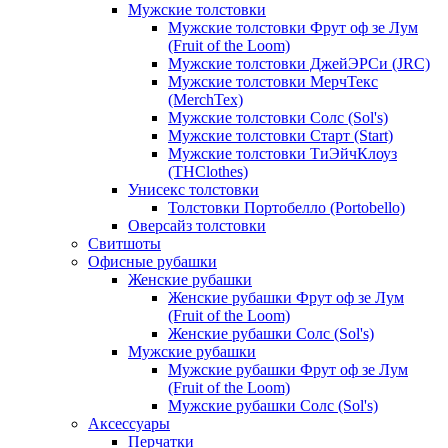
Мужские толстовки
Мужские толстовки Фрут оф зе Лум
(Fruit of the Loom)
Мужские толстовки ДжейЭРСи (JRC)
Мужские толстовки МерчТекс
(MerchTex)
Мужские толстовки Солс (Sol's)
Мужские толстовки Старт (Start)
Мужские толстовки ТиЭйчКлоуз
(THClothes)
Унисекс толстовки
Толстовки Портобелло (Portobello)
Оверсайз толстовки
Свитшоты
Офисные рубашки
Женские рубашки
Женские рубашки Фрут оф зе Лум
(Fruit of the Loom)
Женские рубашки Солс (Sol's)
Мужские рубашки
Мужские рубашки Фрут оф зе Лум
(Fruit of the Loom)
Мужские рубашки Солс (Sol's)
Аксессуары
Перчатки