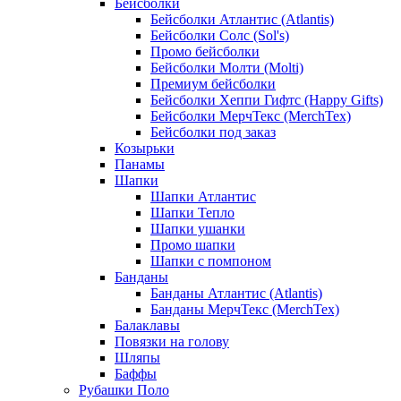
Бейсболки
Бейсболки Атлантис (Atlantis)
Бейсболки Солс (Sol's)
Промо бейсболки
Бейсболки Молти (Molti)
Премиум бейсболки
Бейсболки Хеппи Гифтс (Happy Gifts)
Бейсболки МерчТекс (MerchTex)
Бейсболки под заказ
Козырьки
Панамы
Шапки
Шапки Атлантис
Шапки Тепло
Шапки ушанки
Промо шапки
Шапки с помпоном
Банданы
Банданы Атлантис (Atlantis)
Банданы МерчТекс (MerchTex)
Балаклавы
Повязки на голову
Шляпы
Баффы
Рубашки Поло