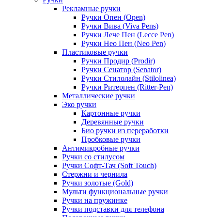
Рекламные ручки
Ручки Опен (Open)
Ручки Вива (Viva Pens)
Ручки Лече Пен (Lecce Pen)
Ручки Нео Пен (Neo Pen)
Пластиковые ручки
Ручки Продир (Prodir)
Ручки Сенатор (Senator)
Ручки Стилолайн (Stilolinea)
Ручки Ритерпен (Ritter-Pen)
Металлические ручки
Эко ручки
Картонные ручки
Деревянные ручки
Био ручки из переработки
Пробковые ручки
Антимикробные ручки
Ручки со стилусом
Ручки Софт-Тач (Soft Touch)
Стержни и чернила
Ручки золотые (Gold)
Мульти функциональные ручки
Ручки на пружинке
Ручки подставки для телефона