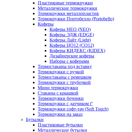
Пластиковые термокружки
Металлические термокружки
Термокружки металлопластик
Термокружки Портобелло (Portobello)
Коферы
Коферы НЕО (NEO)
Коферы ЭДЖ (EDGE)
Коферы Лайт (Light)
Коферы ЦО12 (CO12)
Коферы КИДЕКС (KIDEX)
Дизайнерские коферы
Наборы с коферами
Термостаканы под вставку
Термокружки с ручкой
Термостаканы с ремешком
Термокружки с трубочкой
Мини термокружки
Стаканы с крышкой
Термокружки бочонки
Термокружки с датчиком t°
Термокружки софт-тач (Soft Touch)
Термокружки на заказ
Бутылки
Пластиковые бутылки
Металлические бутылки