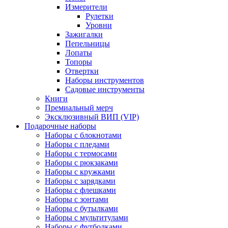
Измерители
Рулетки
Уровни
Зажигалки
Пепельницы
Лопаты
Топоры
Отвертки
Наборы инструментов
Садовые инструменты
Книги
Премиальный мерч
Эксклюзивный ВИП (VIP)
Подарочные наборы
Наборы с блокнотами
Наборы с пледами
Наборы с термосами
Наборы с рюкзаками
Наборы с кружками
Наборы с зарядками
Наборы с флешками
Наборы с зонтами
Наборы с бутылками
Наборы с мультитулами
Наборы с футболками