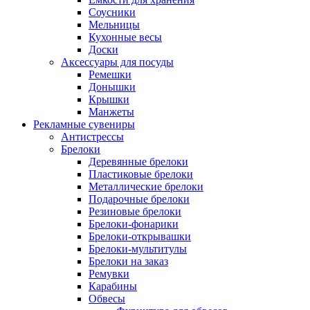
Соусники
Мельницы
Кухонные весы
Доски
Аксессуары для посуды
Ремешки
Донышки
Крышки
Манжеты
Рекламные сувениры
Антистрессы
Брелоки
Деревянные брелоки
Пластиковые брелоки
Металлические брелоки
Подарочные брелоки
Резиновые брелоки
Брелоки-фонарики
Брелоки-открывашки
Брелоки-мультитулы
Брелоки на заказ
Ремувки
Карабины
Обвесы