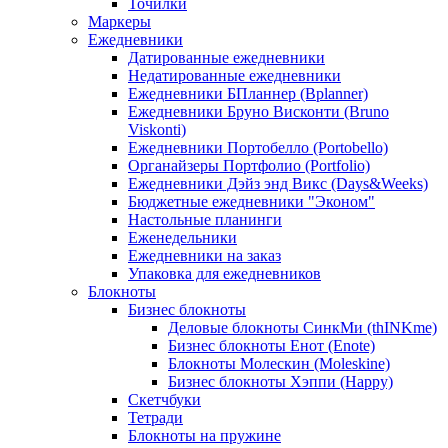
Точилки
Маркеры
Ежедневники
Датированные ежедневники
Недатированные ежедневники
Ежедневники БПланнер (Bplanner)
Ежедневники Бруно Висконти (Bruno
Viskonti)
Ежедневники Портобелло (Portobello)
Органайзеры Портфолио (Portfolio)
Ежедневники Дэйз энд Викс (Days&Weeks)
Бюджетные ежедневники "Эконом"
Настольные планинги
Еженедельники
Ежедневники на заказ
Упаковка для ежедневников
Блокноты
Бизнес блокноты
Деловые блокноты СинкМи (thINKme)
Бизнес блокноты Енот (Enote)
Блокноты Молескин (Moleskine)
Бизнес блокноты Хэппи (Happy)
Скетчбуки
Тетради
Блокноты на пружине