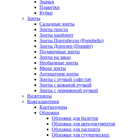
Значки
Плакетки
Кубки
Зонты
Складные зонты
Зонты трости
Зонты наоборот
Зонты Портобелло (Portobello)
Зонты Допплер (Doppler)
Подарочные зонты
Зонты на заказ
Необычные зонты
Мини зонты
Антишторм зонты
Зонты с ручкой софт-тач
Зонты с кожаной ручкой
Зонты с деревянной ручкой
Визитницы
Кожгалантерея
Картхолдеры
Обложки
Обложки для билетов
Обложки для автодокументов
Обложки для паспорта
Обложки для студенческих