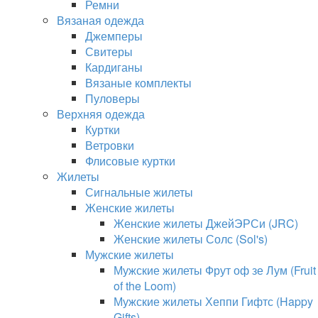
Ремни
Вязаная одежда
Джемперы
Свитеры
Кардиганы
Вязаные комплекты
Пуловеры
Верхняя одежда
Куртки
Ветровки
Флисовые куртки
Жилеты
Сигнальные жилеты
Женские жилеты
Женские жилеты ДжейЭРСи (JRC)
Женские жилеты Солс (Sol's)
Мужские жилеты
Мужские жилеты Фрут оф зе Лум (Fruit
of the Loom)
Мужские жилеты Хеппи Гифтс (Happy
Gifts)