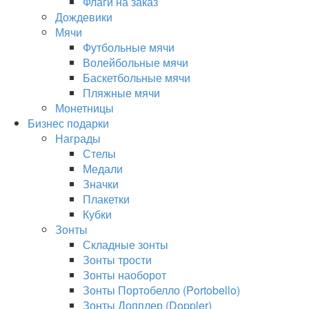
Флаги на заказ
Дождевики
Мячи
Футбольные мячи
Волейбольные мячи
Баскетбольные мячи
Пляжные мячи
Монетницы
Бизнес подарки
Награды
Стелы
Медали
Значки
Плакетки
Кубки
Зонты
Складные зонты
Зонты трости
Зонты наоборот
Зонты Портобелло (Portobello)
Зонты Допплер (Doppler)