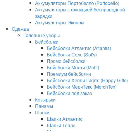
Аккумуляторы Портобелло (Portobello)
Аккумуляторы с функцией беспроводной
зарядки
Аккумуляторы Эконом
Одежда
Головные уборы
Бейсболки
Бейсболки Атлантис (Atlantis)
Бейсболки Солс (Sol's)
Промо бейсболки
Бейсболки Молти (Molti)
Премиум бейсболки
Бейсболки Хеппи Гифтс (Happy Gifts)
Бейсболки МерчТекс (MerchTex)
Бейсболки под заказ
Козырьки
Панамы
Шапки
Шапки Атлантис
Шапки Тепло