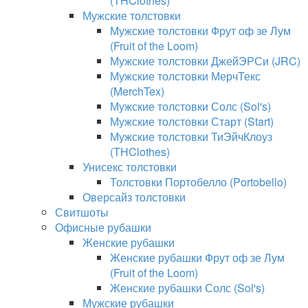
(THClothes)
Мужские толстовки
Мужские толстовки Фрут оф зе Лум
(Fruit of the Loom)
Мужские толстовки ДжейЭРСи (JRC)
Мужские толстовки МерчТекс
(MerchTex)
Мужские толстовки Солс (Sol's)
Мужские толстовки Старт (Start)
Мужские толстовки ТиЭйчКлоуз
(THClothes)
Унисекс толстовки
Толстовки Портобелло (Portobello)
Оверсайз толстовки
Свитшоты
Офисные рубашки
Женские рубашки
Женские рубашки Фрут оф зе Лум
(Fruit of the Loom)
Женские рубашки Солс (Sol's)
Мужские рубашки