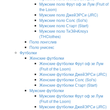
Мужские поло Фрут оф зе Лум (Fruit of
the Loom)
Мужские поло ДжейЭРСи (JRC)
Мужские поло Солс (Sol's)
Мужские поло Старт (Start)
Мужские поло ТиЭйчКлоуз
(THClothes)
Поло лонгслив
Поло унисекс
Футболки
Женские футболки
Женские футболки Фрут оф зе Лум
(Fruit of the Loom)
Женские футболки ДжейЭРСи (JRC)
Женские футболки Солс (Sol's)
Женские футболки Старт (Start)
Мужские футболки
Мужские футболки Фрут оф зе Лум
(Fruit of the Loom)
Мужские футболки ДжейЭРСи (JRC)