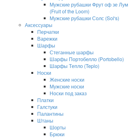
Мужские рубашки Фрут оф зе Лум
(Fruit of the Loom)
Мужские рубашки Солс (Sol's)
Аксессуары
Перчатки
Варежки
Шарфы
Стеганные шарфы
Шарфы Портобелло (Portobello)
Шарфы Тепло (Teplo)
Носки
Женские носки
Мужские носки
Носки под заказ
Платки
Галстуки
Палантины
Штаны
Шорты
Брюки