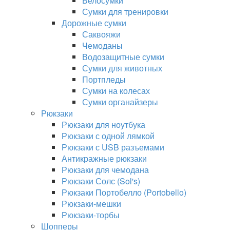
Велосумки
Сумки для тренировки
Дорожные сумки
Саквояжи
Чемоданы
Водозащитные сумки
Сумки для животных
Портпледы
Сумки на колесах
Сумки органайзеры
Рюкзаки
Рюкзаки для ноутбука
Рюкзаки с одной лямкой
Рюкзаки с USB разъемами
Антикражные рюкзаки
Рюкзаки для чемодана
Рюкзаки Солс (Sol's)
Рюкзаки Портобелло (Portobello)
Рюкзаки-мешки
Рюкзаки-торбы
Шопперы