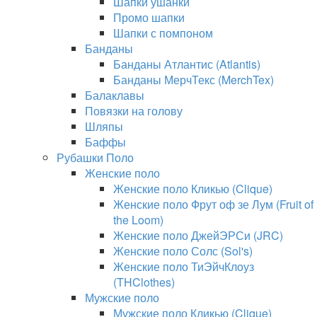
Шапки ушанки
Промо шапки
Шапки с помпоном
Банданы
Банданы Атлантис (Atlantis)
Банданы МерчТекс (MerchTex)
Балаклавы
Повязки на голову
Шляпы
Баффы
Рубашки Поло
Женские поло
Женские поло Кликью (Clique)
Женские поло Фрут оф зе Лум (Fruit of
the Loom)
Женские поло ДжейЭРСи (JRC)
Женские поло Солс (Sol's)
Женские поло ТиЭйчКлоуз
(THClothes)
Мужские поло
Мужские поло Кликью (Clique)