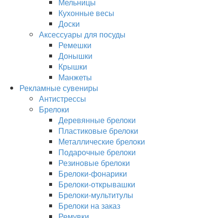
Мельницы
Кухонные весы
Доски
Аксессуары для посуды
Ремешки
Донышки
Крышки
Манжеты
Рекламные сувениры
Антистрессы
Брелоки
Деревянные брелоки
Пластиковые брелоки
Металлические брелоки
Подарочные брелоки
Резиновые брелоки
Брелоки-фонарики
Брелоки-открывашки
Брелоки-мультитулы
Брелоки на заказ
Ремувки