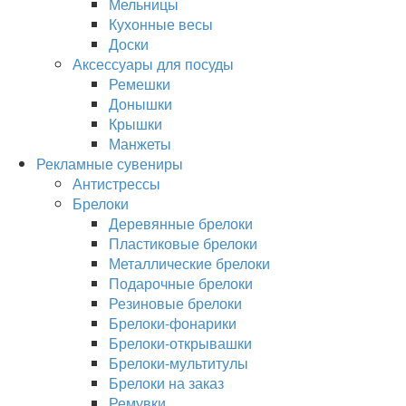
Мельницы
Кухонные весы
Доски
Аксессуары для посуды
Ремешки
Донышки
Крышки
Манжеты
Рекламные сувениры
Антистрессы
Брелоки
Деревянные брелоки
Пластиковые брелоки
Металлические брелоки
Подарочные брелоки
Резиновые брелоки
Брелоки-фонарики
Брелоки-открывашки
Брелоки-мультитулы
Брелоки на заказ
Ремувки