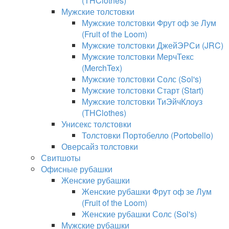
(THClothes)
Мужские толстовки
Мужские толстовки Фрут оф зе Лум
(Fruit of the Loom)
Мужские толстовки ДжейЭРСи (JRC)
Мужские толстовки МерчТекс
(MerchTex)
Мужские толстовки Солс (Sol's)
Мужские толстовки Старт (Start)
Мужские толстовки ТиЭйчКлоуз
(THClothes)
Унисекс толстовки
Толстовки Портобелло (Portobello)
Оверсайз толстовки
Свитшоты
Офисные рубашки
Женские рубашки
Женские рубашки Фрут оф зе Лум
(Fruit of the Loom)
Женские рубашки Солс (Sol's)
Мужские рубашки