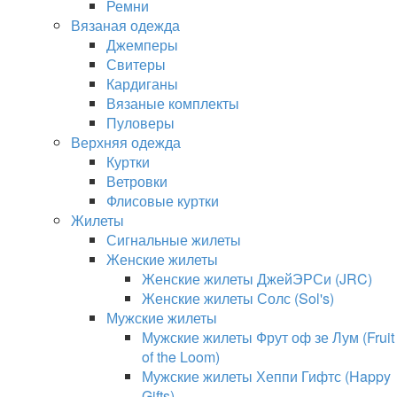
Ремни
Вязаная одежда
Джемперы
Свитеры
Кардиганы
Вязаные комплекты
Пуловеры
Верхняя одежда
Куртки
Ветровки
Флисовые куртки
Жилеты
Сигнальные жилеты
Женские жилеты
Женские жилеты ДжейЭРСи (JRC)
Женские жилеты Солс (Sol's)
Мужские жилеты
Мужские жилеты Фрут оф зе Лум (Fruit
of the Loom)
Мужские жилеты Хеппи Гифтс (Happy
Gifts)