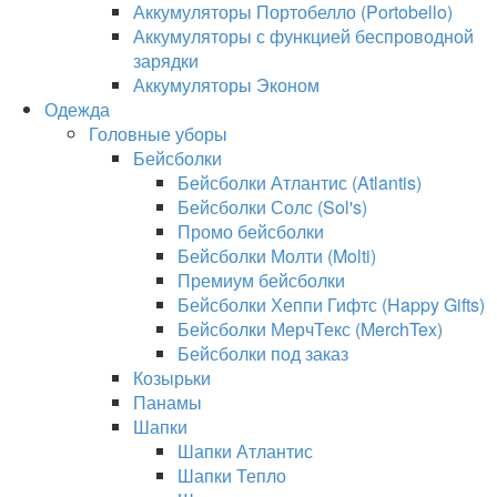
Аккумуляторы Портобелло (Portobello)
Аккумуляторы с функцией беспроводной
зарядки
Аккумуляторы Эконом
Одежда
Головные уборы
Бейсболки
Бейсболки Атлантис (Atlantis)
Бейсболки Солс (Sol's)
Промо бейсболки
Бейсболки Молти (Molti)
Премиум бейсболки
Бейсболки Хеппи Гифтс (Happy Gifts)
Бейсболки МерчТекс (MerchTex)
Бейсболки под заказ
Козырьки
Панамы
Шапки
Шапки Атлантис
Шапки Тепло