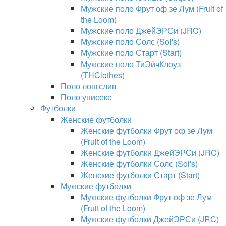
Мужские поло Фрут оф зе Лум (Fruit of
the Loom)
Мужские поло ДжейЭРСи (JRC)
Мужские поло Солс (Sol's)
Мужские поло Старт (Start)
Мужские поло ТиЭйчКлоуз
(THClothes)
Поло лонгслив
Поло унисекс
Футболки
Женские футболки
Женские футболки Фрут оф зе Лум
(Fruit of the Loom)
Женские футболки ДжейЭРСи (JRC)
Женские футболки Солс (Sol's)
Женские футболки Старт (Start)
Мужские футболки
Мужские футболки Фрут оф зе Лум
(Fruit of the Loom)
Мужские футболки ДжейЭРСи (JRC)