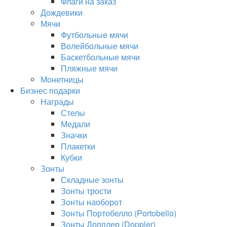
Флаги на заказ
Дождевики
Мячи
Футбольные мячи
Волейбольные мячи
Баскетбольные мячи
Пляжные мячи
Монетницы
Бизнес подарки
Награды
Стелы
Медали
Значки
Плакетки
Кубки
Зонты
Складные зонты
Зонты трости
Зонты наоборот
Зонты Портобелло (Portobello)
Зонты Допплер (Doppler)