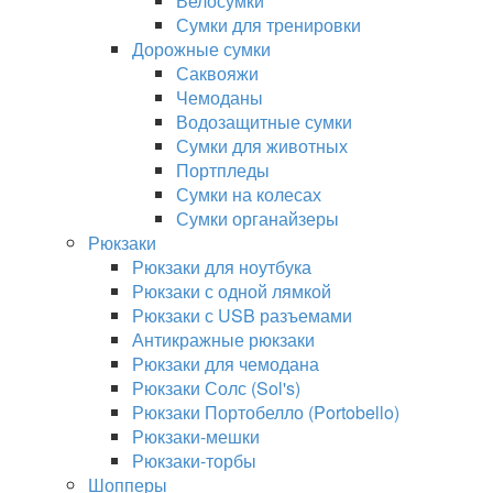
Велосумки
Сумки для тренировки
Дорожные сумки
Саквояжи
Чемоданы
Водозащитные сумки
Сумки для животных
Портпледы
Сумки на колесах
Сумки органайзеры
Рюкзаки
Рюкзаки для ноутбука
Рюкзаки с одной лямкой
Рюкзаки с USB разъемами
Антикражные рюкзаки
Рюкзаки для чемодана
Рюкзаки Солс (Sol's)
Рюкзаки Портобелло (Portobello)
Рюкзаки-мешки
Рюкзаки-торбы
Шопперы