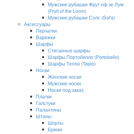
Мужские рубашки Фрут оф зе Лум
(Fruit of the Loom)
Мужские рубашки Солс (Sol's)
Аксессуары
Перчатки
Варежки
Шарфы
Стеганные шарфы
Шарфы Портобелло (Portobello)
Шарфы Тепло (Teplo)
Носки
Женские носки
Мужские носки
Носки под заказ
Платки
Галстуки
Палантины
Штаны
Шорты
Брюки