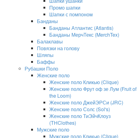
Шапки ушанки
Промо шапки
Шапки с помпоном
Банданы
Банданы Атлантис (Atlantis)
Банданы МерчТекс (MerchTex)
Балаклавы
Повязки на голову
Шляпы
Баффы
Рубашки Поло
Женские поло
Женские поло Кликью (Clique)
Женские поло Фрут оф зе Лум (Fruit of
the Loom)
Женские поло ДжейЭРСи (JRC)
Женские поло Солс (Sol's)
Женские поло ТиЭйчКлоуз
(THClothes)
Мужские поло
Мужские поло Кликью (Clique)