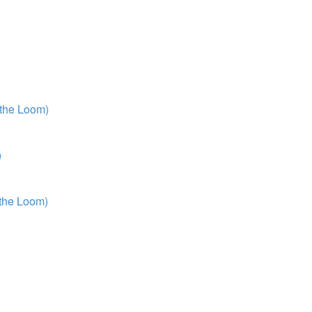
 the Loom)
)
 the Loom)
)