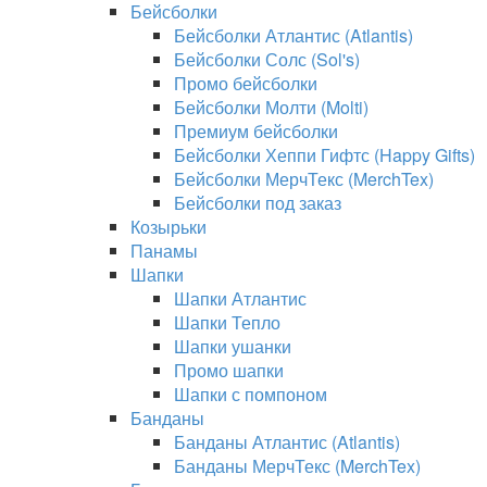
Бейсболки
Бейсболки Атлантис (Atlantis)
Бейсболки Солс (Sol's)
Промо бейсболки
Бейсболки Молти (Molti)
Премиум бейсболки
Бейсболки Хеппи Гифтс (Happy Gifts)
Бейсболки МерчТекс (MerchTex)
Бейсболки под заказ
Козырьки
Панамы
Шапки
Шапки Атлантис
Шапки Тепло
Шапки ушанки
Промо шапки
Шапки с помпоном
Банданы
Банданы Атлантис (Atlantis)
Банданы МерчТекс (MerchTex)