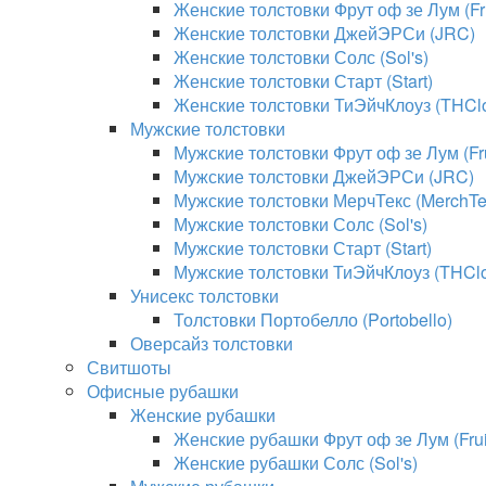
Женские толстовки Фрут оф зе Лум (Fru
Женские толстовки ДжейЭРСи (JRC)
Женские толстовки Солс (Sol's)
Женские толстовки Старт (Start)
Женские толстовки ТиЭйчКлоуз (THClo
Мужские толстовки
Мужские толстовки Фрут оф зе Лум (Fru
Мужские толстовки ДжейЭРСи (JRC)
Мужские толстовки МерчТекс (MerchTe
Мужские толстовки Солс (Sol's)
Мужские толстовки Старт (Start)
Мужские толстовки ТиЭйчКлоуз (THClo
Унисекс толстовки
Толстовки Портобелло (Portobello)
Оверсайз толстовки
Свитшоты
Офисные рубашки
Женские рубашки
Женские рубашки Фрут оф зе Лум (Fruit
Женские рубашки Солс (Sol's)