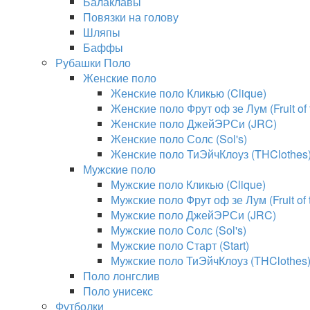
Балаклавы
Повязки на голову
Шляпы
Баффы
Рубашки Поло
Женские поло
Женские поло Кликью (Clique)
Женские поло Фрут оф зе Лум (Fruit of
Женские поло ДжейЭРСи (JRC)
Женские поло Солс (Sol's)
Женские поло ТиЭйчКлоуз (THClothes
Мужские поло
Мужские поло Кликью (Clique)
Мужские поло Фрут оф зе Лум (Fruit of
Мужские поло ДжейЭРСи (JRC)
Мужские поло Солс (Sol's)
Мужские поло Старт (Start)
Мужские поло ТиЭйчКлоуз (THClothes
Поло лонгслив
Поло унисекс
Футболки