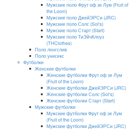
Мужские поло Фрут оф зе Лум (Fruit of
the Loom)
Мужские поло ДжейЭРСи (JRC)
Мужские поло Солс (Sol's)
Мужские поло Старт (Start)
Мужские поло ТиЭйчКлоуз
(THClothes)
Поло лонгслив
Поло унисекс
Футболки
Женские футболки
Женские футболки Фрут оф зе Лум
(Fruit of the Loom)
Женские футболки ДжейЭРСи (JRC)
Женские футболки Солс (Sol's)
Женские футболки Старт (Start)
Мужские футболки
Мужские футболки Фрут оф зе Лум
(Fruit of the Loom)
Мужские футболки ДжейЭРСи (JRC)