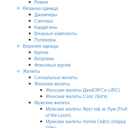
Ремни
Вязаная одежда
Джемперы
Свитеры
Кардиганы
Вязаные комплекты
Пуловеры
Верхняя одежда
Куртки
Ветровки
Флисовые куртки
Жилеты
Сигнальные жилеты
Женские жилеты
Женские жилеты ДжейЭРСи (JRC)
Женские жилеты Солс (Sol's)
Мужские жилеты
Мужские жилеты Фрут оф зе Лум (Fruit
of the Loom)
Мужские жилеты Хеппи Гифтс (Happy
Gifts)