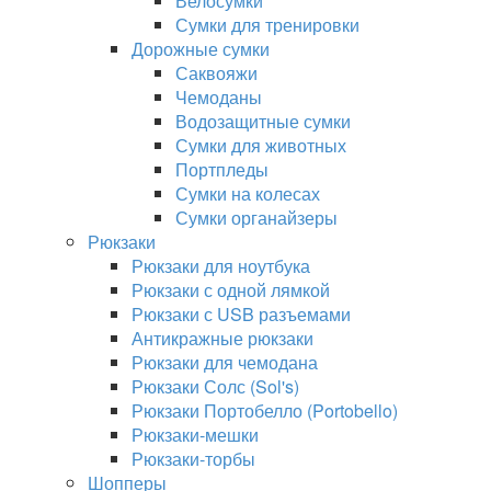
Велосумки
Сумки для тренировки
Дорожные сумки
Саквояжи
Чемоданы
Водозащитные сумки
Сумки для животных
Портпледы
Сумки на колесах
Сумки органайзеры
Рюкзаки
Рюкзаки для ноутбука
Рюкзаки с одной лямкой
Рюкзаки с USB разъемами
Антикражные рюкзаки
Рюкзаки для чемодана
Рюкзаки Солс (Sol's)
Рюкзаки Портобелло (Portobello)
Рюкзаки-мешки
Рюкзаки-торбы
Шопперы