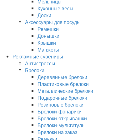
Мельницы
Кухонные весы
Доски
Аксессуары для посуды
Ремешки
Донышки
Крышки
Манжеты
Рекламные сувениры
Антистрессы
Брелоки
Деревянные брелоки
Пластиковые брелоки
Металлические брелоки
Подарочные брелоки
Резиновые брелоки
Брелоки-фонарики
Брелоки-открывашки
Брелоки-мультитулы
Брелоки на заказ
Ремувки