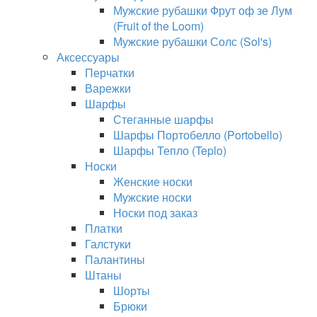
Мужские рубашки Фрут оф зе Лум
(Fruit of the Loom)
Мужские рубашки Солс (Sol's)
Аксессуары
Перчатки
Варежки
Шарфы
Стеганные шарфы
Шарфы Портобелло (Portobello)
Шарфы Тепло (Teplo)
Носки
Женские носки
Мужские носки
Носки под заказ
Платки
Галстуки
Палантины
Штаны
Шорты
Брюки