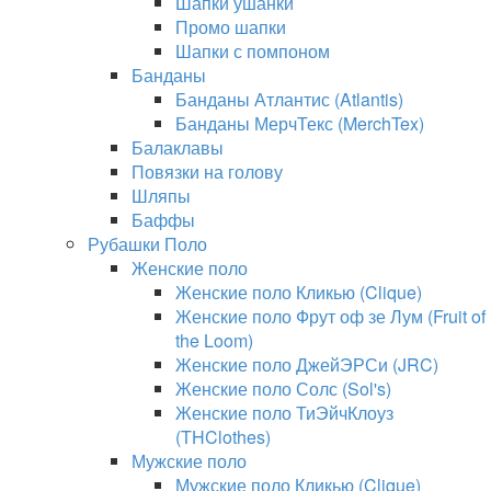
Шапки ушанки
Промо шапки
Шапки с помпоном
Банданы
Банданы Атлантис (Atlantis)
Банданы МерчТекс (MerchTex)
Балаклавы
Повязки на голову
Шляпы
Баффы
Рубашки Поло
Женские поло
Женские поло Кликью (Clique)
Женские поло Фрут оф зе Лум (Fruit of
the Loom)
Женские поло ДжейЭРСи (JRC)
Женские поло Солс (Sol's)
Женские поло ТиЭйчКлоуз
(THClothes)
Мужские поло
Мужские поло Кликью (Clique)