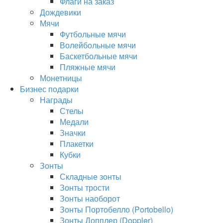
Флаги на заказ
Дождевики
Мячи
Футбольные мячи
Волейбольные мячи
Баскетбольные мячи
Пляжные мячи
Монетницы
Бизнес подарки
Награды
Стелы
Медали
Значки
Плакетки
Кубки
Зонты
Складные зонты
Зонты трости
Зонты наоборот
Зонты Портобелло (Portobello)
Зонты Допплер (Doppler)