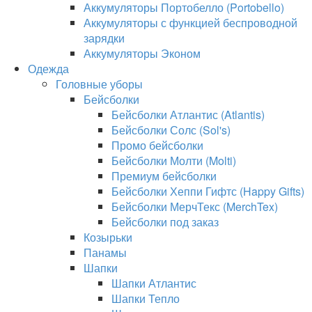
Аккумуляторы Портобелло (Portobello)
Аккумуляторы с функцией беспроводной
зарядки
Аккумуляторы Эконом
Одежда
Головные уборы
Бейсболки
Бейсболки Атлантис (Atlantis)
Бейсболки Солс (Sol's)
Промо бейсболки
Бейсболки Молти (Molti)
Премиум бейсболки
Бейсболки Хеппи Гифтс (Happy Gifts)
Бейсболки МерчТекс (MerchTex)
Бейсболки под заказ
Козырьки
Панамы
Шапки
Шапки Атлантис
Шапки Тепло