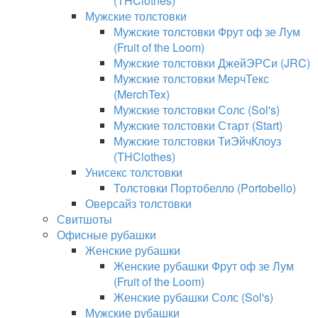
(THClothes)
Мужские толстовки
Мужские толстовки Фрут оф зе Лум
(Fruit of the Loom)
Мужские толстовки ДжейЭРСи (JRC)
Мужские толстовки МерчТекс
(MerchTex)
Мужские толстовки Солс (Sol's)
Мужские толстовки Старт (Start)
Мужские толстовки ТиЭйчКлоуз
(THClothes)
Унисекс толстовки
Толстовки Портобелло (Portobello)
Оверсайз толстовки
Свитшоты
Офисные рубашки
Женские рубашки
Женские рубашки Фрут оф зе Лум
(Fruit of the Loom)
Женские рубашки Солс (Sol's)
Мужские рубашки