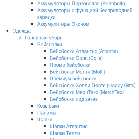
Аккумуляторы Портобелло (Portobello)
Аккумуляторы с функцией беспроводной
зарядки
Аккумуляторы Эконом
Одежда
Головные уборы
Бейсболки
Бейсболки Атлантис (Atlantis)
Бейсболки Солс (Sol's)
Промо бейсболки
Бейсболки Молти (Molti)
Премиум бейсболки
Бейсболки Хеппи Гифтс (Happy Gifts)
Бейсболки МерчТекс (MerchTex)
Бейсболки под заказ
Козырьки
Панамы
Шапки
Шапки Атлантис
Шапки Тепло