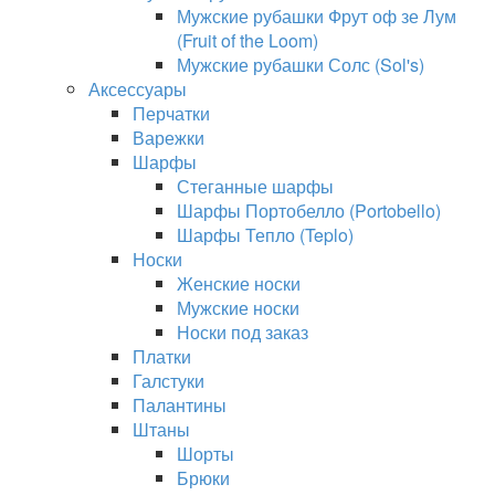
Мужские рубашки Фрут оф зе Лум
(Fruit of the Loom)
Мужские рубашки Солс (Sol's)
Аксессуары
Перчатки
Варежки
Шарфы
Стеганные шарфы
Шарфы Портобелло (Portobello)
Шарфы Тепло (Teplo)
Носки
Женские носки
Мужские носки
Носки под заказ
Платки
Галстуки
Палантины
Штаны
Шорты
Брюки