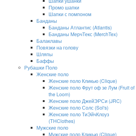
Шапки ушанки
Промо шапки
Шапки с помпоном
Банданы
Банданы Атлантис (Atlantis)
Банданы МерчТекс (MerchTex)
Балаклавы
Повязки на голову
Шляпы
Баффы
Рубашки Поло
Женские поло
Женские поло Кликью (Clique)
Женские поло Фрут оф зе Лум (Fruit of
the Loom)
Женские поло ДжейЭРСи (JRC)
Женские поло Солс (Sol's)
Женские поло ТиЭйчКлоуз
(THClothes)
Мужские поло
Мужские поло Кликью (Clique)