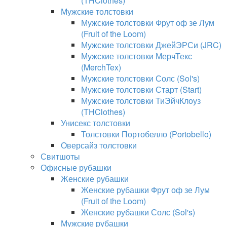
(THClothes)
Мужские толстовки
Мужские толстовки Фрут оф зе Лум
(Fruit of the Loom)
Мужские толстовки ДжейЭРСи (JRC)
Мужские толстовки МерчТекс
(MerchTex)
Мужские толстовки Солс (Sol's)
Мужские толстовки Старт (Start)
Мужские толстовки ТиЭйчКлоуз
(THClothes)
Унисекс толстовки
Толстовки Портобелло (Portobello)
Оверсайз толстовки
Свитшоты
Офисные рубашки
Женские рубашки
Женские рубашки Фрут оф зе Лум
(Fruit of the Loom)
Женские рубашки Солс (Sol's)
Мужские рубашки