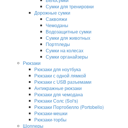
Велосумки
Сумки для тренировки
Дорожные сумки
Саквояжи
Чемоданы
Водозащитные сумки
Сумки для животных
Портпледы
Сумки на колесах
Сумки органайзеры
Рюкзаки
Рюкзаки для ноутбука
Рюкзаки с одной лямкой
Рюкзаки с USB разъемами
Антикражные рюкзаки
Рюкзаки для чемодана
Рюкзаки Солс (Sol's)
Рюкзаки Портобелло (Portobello)
Рюкзаки-мешки
Рюкзаки-торбы
Шопперы