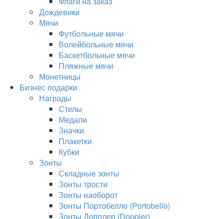
Флаги на заказ
Дождевики
Мячи
Футбольные мячи
Волейбольные мячи
Баскетбольные мячи
Пляжные мячи
Монетницы
Бизнес подарки
Награды
Стелы
Медали
Значки
Плакетки
Кубки
Зонты
Складные зонты
Зонты трости
Зонты наоборот
Зонты Портобелло (Portobello)
Зонты Допплер (Doppler)