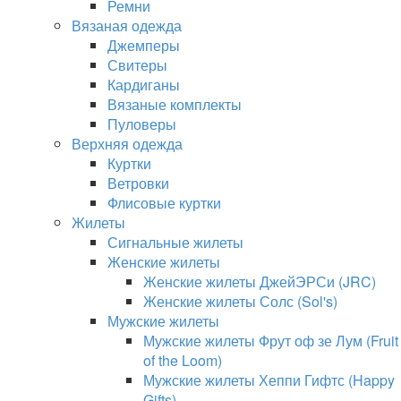
Ремни
Вязаная одежда
Джемперы
Свитеры
Кардиганы
Вязаные комплекты
Пуловеры
Верхняя одежда
Куртки
Ветровки
Флисовые куртки
Жилеты
Сигнальные жилеты
Женские жилеты
Женские жилеты ДжейЭРСи (JRC)
Женские жилеты Солс (Sol's)
Мужские жилеты
Мужские жилеты Фрут оф зе Лум (Fruit
of the Loom)
Мужские жилеты Хеппи Гифтс (Happy
Gifts)