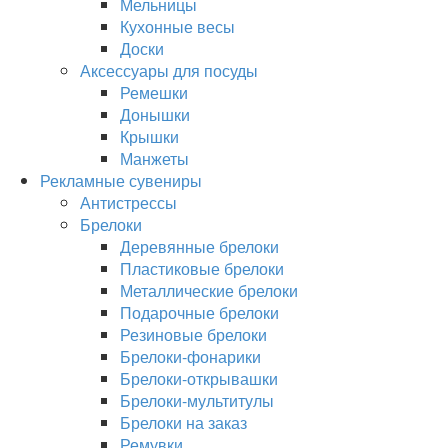
Мельницы
Кухонные весы
Доски
Аксессуары для посуды
Ремешки
Донышки
Крышки
Манжеты
Рекламные сувениры
Антистрессы
Брелоки
Деревянные брелоки
Пластиковые брелоки
Металлические брелоки
Подарочные брелоки
Резиновые брелоки
Брелоки-фонарики
Брелоки-открывашки
Брелоки-мультитулы
Брелоки на заказ
Ремувки