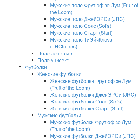
Мужские поло Фрут оф зе Лум (Fruit of
the Loom)
Мужские поло ДжейЭРСи (JRC)
Мужские поло Солс (Sol's)
Мужские поло Старт (Start)
Мужские поло ТиЭйчКлоуз
(THClothes)
Поло лонгслив
Поло унисекс
Футболки
Женские футболки
Женские футболки Фрут оф зе Лум
(Fruit of the Loom)
Женские футболки ДжейЭРСи (JRC)
Женские футболки Солс (Sol's)
Женские футболки Старт (Start)
Мужские футболки
Мужские футболки Фрут оф зе Лум
(Fruit of the Loom)
Мужские футболки ДжейЭРСи (JRC)