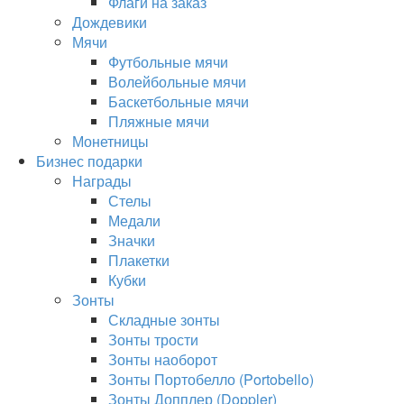
Флаги на заказ
Дождевики
Мячи
Футбольные мячи
Волейбольные мячи
Баскетбольные мячи
Пляжные мячи
Монетницы
Бизнес подарки
Награды
Стелы
Медали
Значки
Плакетки
Кубки
Зонты
Складные зонты
Зонты трости
Зонты наоборот
Зонты Портобелло (Portobello)
Зонты Допплер (Doppler)