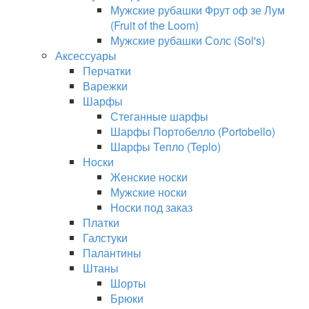
Мужские рубашки Фрут оф зе Лум
(Fruit of the Loom)
Мужские рубашки Солс (Sol's)
Аксессуары
Перчатки
Варежки
Шарфы
Стеганные шарфы
Шарфы Портобелло (Portobello)
Шарфы Тепло (Teplo)
Носки
Женские носки
Мужские носки
Носки под заказ
Платки
Галстуки
Палантины
Штаны
Шорты
Брюки