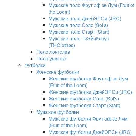
Мужские поло Фрут оф зе Лум (Fruit of
the Loom)
Мужские поло ДжейЭРСи (JRC)
Мужские поло Солс (Sol's)
Мужские поло Старт (Start)
Мужские поло ТиЭйчКлоуз
(THClothes)
Поло лонгслив
Поло унисекс
Футболки
Женские футболки
Женские футболки Фрут оф зе Лум
(Fruit of the Loom)
Женские футболки ДжейЭРСи (JRC)
Женские футболки Солс (Sol's)
Женские футболки Старт (Start)
Мужские футболки
Мужские футболки Фрут оф зе Лум
(Fruit of the Loom)
Мужские футболки ДжейЭРСи (JRC)