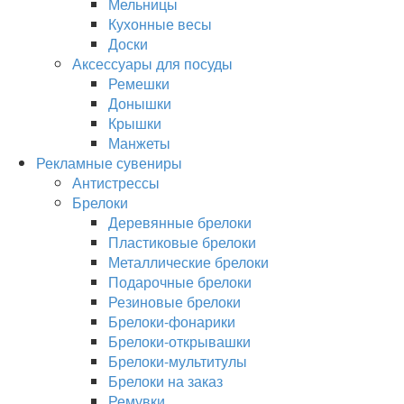
Мельницы
Кухонные весы
Доски
Аксессуары для посуды
Ремешки
Донышки
Крышки
Манжеты
Рекламные сувениры
Антистрессы
Брелоки
Деревянные брелоки
Пластиковые брелоки
Металлические брелоки
Подарочные брелоки
Резиновые брелоки
Брелоки-фонарики
Брелоки-открывашки
Брелоки-мультитулы
Брелоки на заказ
Ремувки