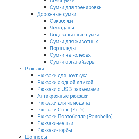
Велосумки
Сумки для тренировки
Дорожные сумки
Саквояжи
Чемоданы
Водозащитные сумки
Сумки для животных
Портпледы
Сумки на колесах
Сумки органайзеры
Рюкзаки
Рюкзаки для ноутбука
Рюкзаки с одной лямкой
Рюкзаки с USB разъемами
Антикражные рюкзаки
Рюкзаки для чемодана
Рюкзаки Солс (Sol's)
Рюкзаки Портобелло (Portobello)
Рюкзаки-мешки
Рюкзаки-торбы
Шопперы