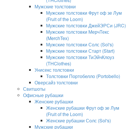
(THClothes)
Мужские толстовки
Мужские толстовки Фрут оф зе Лум
(Fruit of the Loom)
Мужские толстовки ДжейЭРСи (JRC)
Мужские толстовки МерчТекс
(MerchTex)
Мужские толстовки Солс (Sol's)
Мужские толстовки Старт (Start)
Мужские толстовки ТиЭйчКлоуз
(THClothes)
Унисекс толстовки
Толстовки Портобелло (Portobello)
Оверсайз толстовки
Свитшоты
Офисные рубашки
Женские рубашки
Женские рубашки Фрут оф зе Лум
(Fruit of the Loom)
Женские рубашки Солс (Sol's)
Мужские рубашки