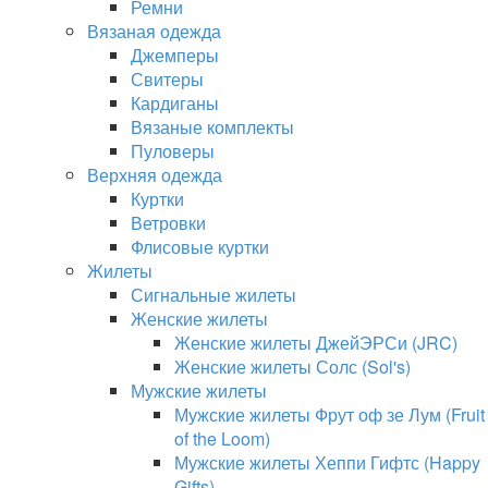
Ремни
Вязаная одежда
Джемперы
Свитеры
Кардиганы
Вязаные комплекты
Пуловеры
Верхняя одежда
Куртки
Ветровки
Флисовые куртки
Жилеты
Сигнальные жилеты
Женские жилеты
Женские жилеты ДжейЭРСи (JRC)
Женские жилеты Солс (Sol's)
Мужские жилеты
Мужские жилеты Фрут оф зе Лум (Fruit
of the Loom)
Мужские жилеты Хеппи Гифтс (Happy
Gifts)