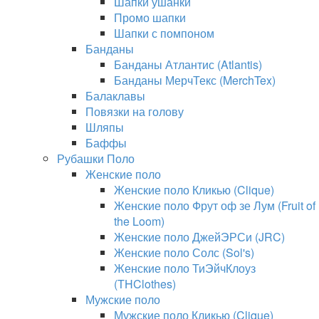
Шапки ушанки
Промо шапки
Шапки с помпоном
Банданы
Банданы Атлантис (Atlantis)
Банданы МерчТекс (MerchTex)
Балаклавы
Повязки на голову
Шляпы
Баффы
Рубашки Поло
Женские поло
Женские поло Кликью (Clique)
Женские поло Фрут оф зе Лум (Fruit of
the Loom)
Женские поло ДжейЭРСи (JRC)
Женские поло Солс (Sol's)
Женские поло ТиЭйчКлоуз
(THClothes)
Мужские поло
Мужские поло Кликью (Clique)