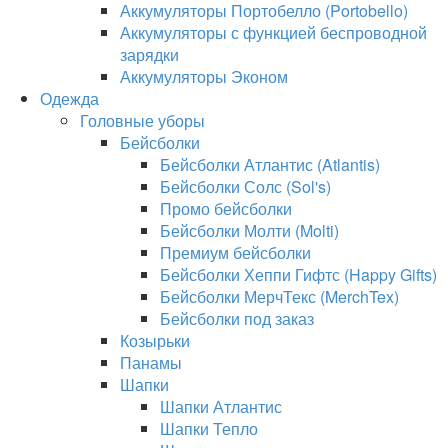
Аккумуляторы Портобелло (Portobello)
Аккумуляторы с функцией беспроводной
зарядки
Аккумуляторы Эконом
Одежда
Головные уборы
Бейсболки
Бейсболки Атлантис (Atlantis)
Бейсболки Солс (Sol's)
Промо бейсболки
Бейсболки Молти (Molti)
Премиум бейсболки
Бейсболки Хеппи Гифтс (Happy Gifts)
Бейсболки МерчТекс (MerchTex)
Бейсболки под заказ
Козырьки
Панамы
Шапки
Шапки Атлантис
Шапки Тепло