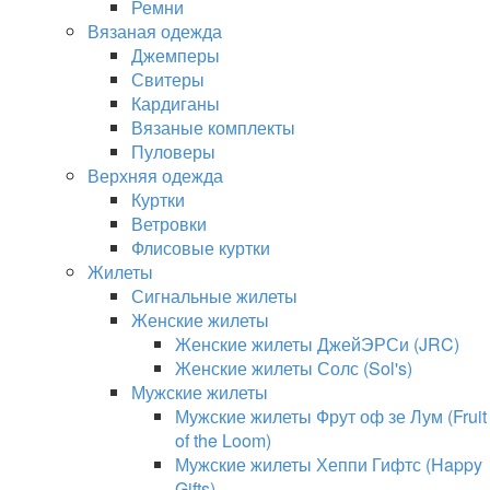
Ремни
Вязаная одежда
Джемперы
Свитеры
Кардиганы
Вязаные комплекты
Пуловеры
Верхняя одежда
Куртки
Ветровки
Флисовые куртки
Жилеты
Сигнальные жилеты
Женские жилеты
Женские жилеты ДжейЭРСи (JRC)
Женские жилеты Солс (Sol's)
Мужские жилеты
Мужские жилеты Фрут оф зе Лум (Fruit
of the Loom)
Мужские жилеты Хеппи Гифтс (Happy
Gifts)