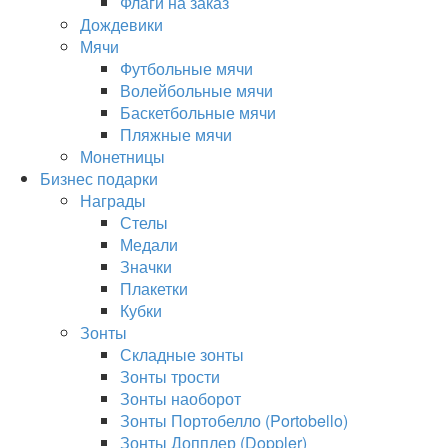
Флаги на заказ
Дождевики
Мячи
Футбольные мячи
Волейбольные мячи
Баскетбольные мячи
Пляжные мячи
Монетницы
Бизнес подарки
Награды
Стелы
Медали
Значки
Плакетки
Кубки
Зонты
Складные зонты
Зонты трости
Зонты наоборот
Зонты Портобелло (Portobello)
Зонты Допплер (Doppler)