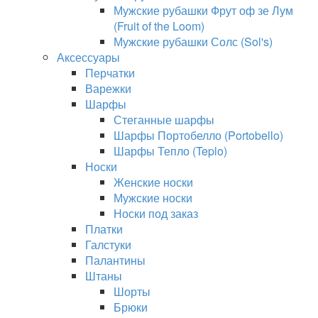
Мужские рубашки Фрут оф зе Лум
(Fruit of the Loom)
Мужские рубашки Солс (Sol's)
Аксессуары
Перчатки
Варежки
Шарфы
Стеганные шарфы
Шарфы Портобелло (Portobello)
Шарфы Тепло (Teplo)
Носки
Женские носки
Мужские носки
Носки под заказ
Платки
Галстуки
Палантины
Штаны
Шорты
Брюки