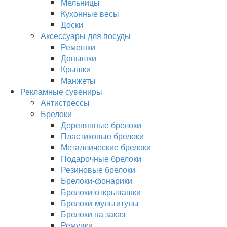
Мельницы
Кухонные весы
Доски
Аксессуары для посуды
Ремешки
Донышки
Крышки
Манжеты
Рекламные сувениры
Антистрессы
Брелоки
Деревянные брелоки
Пластиковые брелоки
Металлические брелоки
Подарочные брелоки
Резиновые брелоки
Брелоки-фонарики
Брелоки-открывашки
Брелоки-мультитулы
Брелоки на заказ
Ремувки