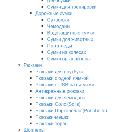
Велосумки
Сумки для тренировки
Дорожные сумки
Саквояжи
Чемоданы
Водозащитные сумки
Сумки для животных
Портпледы
Сумки на колесах
Сумки органайзеры
Рюкзаки
Рюкзаки для ноутбука
Рюкзаки с одной лямкой
Рюкзаки с USB разъемами
Антикражные рюкзаки
Рюкзаки для чемодана
Рюкзаки Солс (Sol's)
Рюкзаки Портобелло (Portobello)
Рюкзаки-мешки
Рюкзаки-торбы
Шопперы