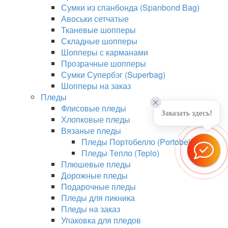
Сумки из спанбонда (Spanbond Bag)
Авоськи сетчатые
Тканевые шопперы
Складные шопперы
Шопперы с карманами
Прозрачные шопперы
Сумки Супербэг (Superbag)
Шопперы на заказ
Пледы
Флисовые пледы
Заказать здесь!
Хлопковые пледы
Вязаные пледы
Пледы Портобелло (Portobello)
Пледы Тепло (Teplo)
Плюшевые пледы
Дорожные пледы
Подарочные пледы
Пледы для пикника
Пледы на заказ
Упаковка для пледов