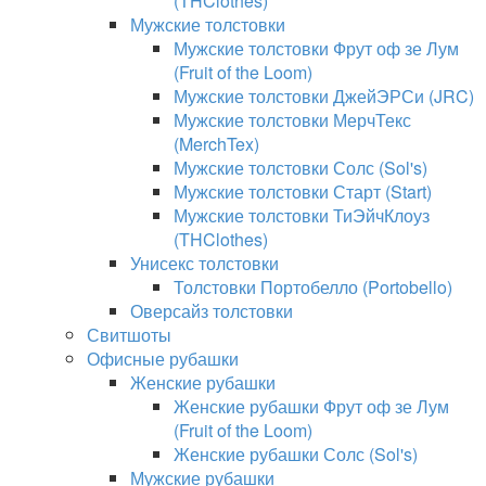
(THClothes)
Мужские толстовки
Мужские толстовки Фрут оф зе Лум
(Fruit of the Loom)
Мужские толстовки ДжейЭРСи (JRC)
Мужские толстовки МерчТекс
(MerchTex)
Мужские толстовки Солс (Sol's)
Мужские толстовки Старт (Start)
Мужские толстовки ТиЭйчКлоуз
(THClothes)
Унисекс толстовки
Толстовки Портобелло (Portobello)
Оверсайз толстовки
Свитшоты
Офисные рубашки
Женские рубашки
Женские рубашки Фрут оф зе Лум
(Fruit of the Loom)
Женские рубашки Солс (Sol's)
Мужские рубашки