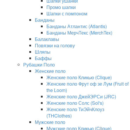
Шапки ушанки
Промо шапки
Шапки с помпоном
Банданы
Банданы Атлантис (Atlantis)
Банданы МерчТекс (MerchTex)
Балаклавы
Повязки на голову
Шляпы
Баффы
Рубашки Поло
Женские поло
Женские поло Кликью (Clique)
Женские поло Фрут оф зе Лум (Fruit of
the Loom)
Женские поло ДжейЭРСи (JRC)
Женские поло Солс (Sol's)
Женские поло ТиЭйчКлоуз
(THClothes)
Мужские поло
Мужские поло Кликью (Clique)