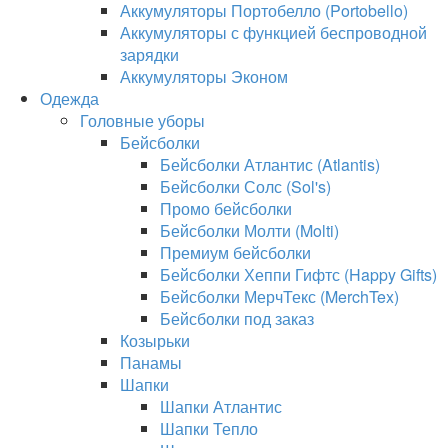
Аккумуляторы Портобелло (Portobello)
Аккумуляторы с функцией беспроводной
зарядки
Аккумуляторы Эконом
Одежда
Головные уборы
Бейсболки
Бейсболки Атлантис (Atlantis)
Бейсболки Солс (Sol's)
Промо бейсболки
Бейсболки Молти (Molti)
Премиум бейсболки
Бейсболки Хеппи Гифтс (Happy Gifts)
Бейсболки МерчТекс (MerchTex)
Бейсболки под заказ
Козырьки
Панамы
Шапки
Шапки Атлантис
Шапки Тепло