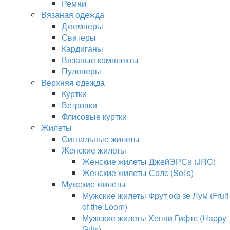
Ремни
Вязаная одежда
Джемперы
Свитеры
Кардиганы
Вязаные комплекты
Пуловеры
Верхняя одежда
Куртки
Ветровки
Флисовые куртки
Жилеты
Сигнальные жилеты
Женские жилеты
Женские жилеты ДжейЭРСи (JRC)
Женские жилеты Солс (Sol's)
Мужские жилеты
Мужские жилеты Фрут оф зе Лум (Fruit
of the Loom)
Мужские жилеты Хеппи Гифтс (Happy
Gifts)