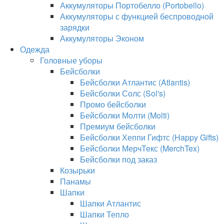
Аккумуляторы Портобелло (Portobello)
Аккумуляторы с функцией беспроводной
зарядки
Аккумуляторы Эконом
Одежда
Головные уборы
Бейсболки
Бейсболки Атлантис (Atlantis)
Бейсболки Солс (Sol's)
Промо бейсболки
Бейсболки Молти (Molti)
Премиум бейсболки
Бейсболки Хеппи Гифтс (Happy Gifts)
Бейсболки МерчТекс (MerchTex)
Бейсболки под заказ
Козырьки
Панамы
Шапки
Шапки Атлантис
Шапки Тепло