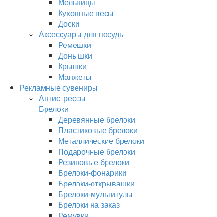
Мельницы
Кухонные весы
Доски
Аксессуары для посуды
Ремешки
Донышки
Крышки
Манжеты
Рекламные сувениры
Антистрессы
Брелоки
Деревянные брелоки
Пластиковые брелоки
Металлические брелоки
Подарочные брелоки
Резиновые брелоки
Брелоки-фонарики
Брелоки-открывашки
Брелоки-мультитулы
Брелоки на заказ
Ремувки