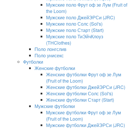
Мужские поло Фрут оф зе Лум (Fruit of
the Loom)
Мужские поло ДжейЭРСи (JRC)
Мужские поло Солс (Sol's)
Мужские поло Старт (Start)
Мужские поло ТиЭйчКлоуз
(THClothes)
Поло лонгслив
Поло унисекс
Футболки
Женские футболки
Женские футболки Фрут оф зе Лум
(Fruit of the Loom)
Женские футболки ДжейЭРСи (JRC)
Женские футболки Солс (Sol's)
Женские футболки Старт (Start)
Мужские футболки
Мужские футболки Фрут оф зе Лум
(Fruit of the Loom)
Мужские футболки ДжейЭРСи (JRC)