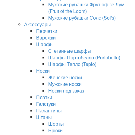
Мужские рубашки Фрут оф зе Лум
(Fruit of the Loom)
Мужские рубашки Солс (Sol's)
Аксессуары
Перчатки
Варежки
Шарфы
Стеганные шарфы
Шарфы Портобелло (Portobello)
Шарфы Тепло (Teplo)
Носки
Женские носки
Мужские носки
Носки под заказ
Платки
Галстуки
Палантины
Штаны
Шорты
Брюки