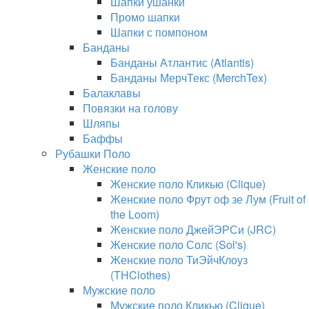
Шапки ушанки
Промо шапки
Шапки с помпоном
Банданы
Банданы Атлантис (Atlantis)
Банданы МерчТекс (MerchTex)
Балаклавы
Повязки на голову
Шляпы
Баффы
Рубашки Поло
Женские поло
Женские поло Кликью (Clique)
Женские поло Фрут оф зе Лум (Fruit of
the Loom)
Женские поло ДжейЭРСи (JRC)
Женские поло Солс (Sol's)
Женские поло ТиЭйчКлоуз
(THClothes)
Мужские поло
Мужские поло Кликью (Clique)