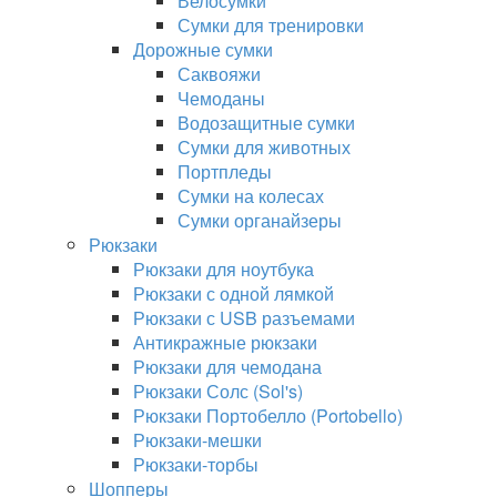
Велосумки
Сумки для тренировки
Дорожные сумки
Саквояжи
Чемоданы
Водозащитные сумки
Сумки для животных
Портпледы
Сумки на колесах
Сумки органайзеры
Рюкзаки
Рюкзаки для ноутбука
Рюкзаки с одной лямкой
Рюкзаки с USB разъемами
Антикражные рюкзаки
Рюкзаки для чемодана
Рюкзаки Солс (Sol's)
Рюкзаки Портобелло (Portobello)
Рюкзаки-мешки
Рюкзаки-торбы
Шопперы