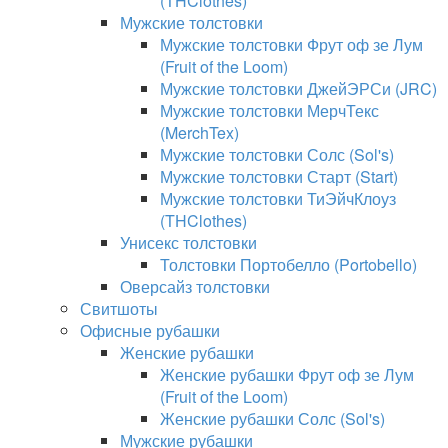
(THClothes)
Мужские толстовки
Мужские толстовки Фрут оф зе Лум
(Fruit of the Loom)
Мужские толстовки ДжейЭРСи (JRC)
Мужские толстовки МерчТекс
(MerchTex)
Мужские толстовки Солс (Sol's)
Мужские толстовки Старт (Start)
Мужские толстовки ТиЭйчКлоуз
(THClothes)
Унисекс толстовки
Толстовки Портобелло (Portobello)
Оверсайз толстовки
Свитшоты
Офисные рубашки
Женские рубашки
Женские рубашки Фрут оф зе Лум
(Fruit of the Loom)
Женские рубашки Солс (Sol's)
Мужские рубашки