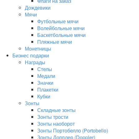
Флаги на заказ
Дождевики
Мячи
Футбольные мячи
Волейбольные мячи
Баскетбольные мячи
Пляжные мячи
Монетницы
Бизнес подарки
Награды
Стелы
Медали
Значки
Плакетки
Кубки
Зонты
Складные зонты
Зонты трости
Зонты наоборот
Зонты Портобелло (Portobello)
Зонты Допплер (Doppler)