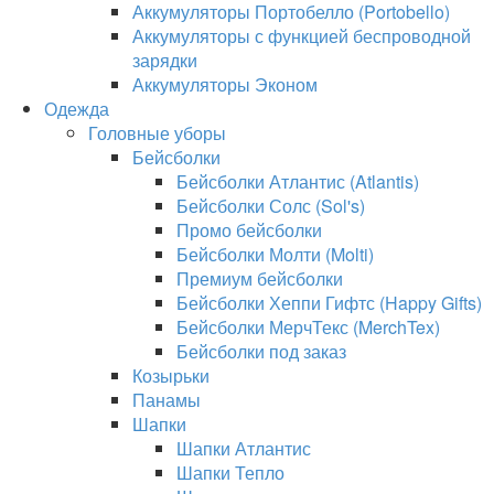
Аккумуляторы Портобелло (Portobello)
Аккумуляторы с функцией беспроводной
зарядки
Аккумуляторы Эконом
Одежда
Головные уборы
Бейсболки
Бейсболки Атлантис (Atlantis)
Бейсболки Солс (Sol's)
Промо бейсболки
Бейсболки Молти (Molti)
Премиум бейсболки
Бейсболки Хеппи Гифтс (Happy Gifts)
Бейсболки МерчТекс (MerchTex)
Бейсболки под заказ
Козырьки
Панамы
Шапки
Шапки Атлантис
Шапки Тепло