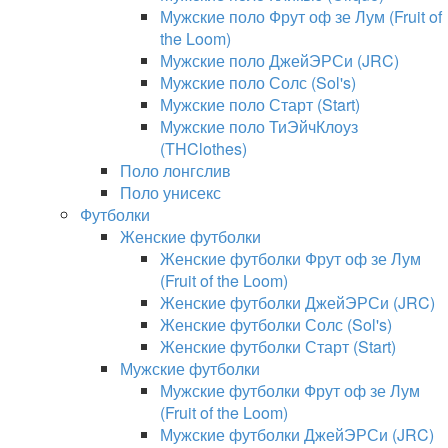
Мужские поло Фрут оф зе Лум (Fruit of
the Loom)
Мужские поло ДжейЭРСи (JRC)
Мужские поло Солс (Sol's)
Мужские поло Старт (Start)
Мужские поло ТиЭйчКлоуз
(THClothes)
Поло лонгслив
Поло унисекс
Футболки
Женские футболки
Женские футболки Фрут оф зе Лум
(Fruit of the Loom)
Женские футболки ДжейЭРСи (JRC)
Женские футболки Солс (Sol's)
Женские футболки Старт (Start)
Мужские футболки
Мужские футболки Фрут оф зе Лум
(Fruit of the Loom)
Мужские футболки ДжейЭРСи (JRC)