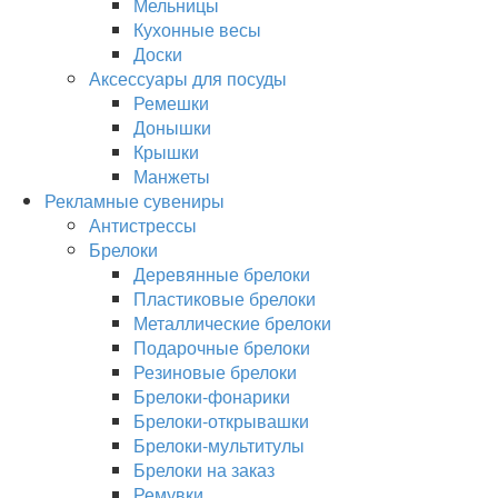
Мельницы
Кухонные весы
Доски
Аксессуары для посуды
Ремешки
Донышки
Крышки
Манжеты
Рекламные сувениры
Антистрессы
Брелоки
Деревянные брелоки
Пластиковые брелоки
Металлические брелоки
Подарочные брелоки
Резиновые брелоки
Брелоки-фонарики
Брелоки-открывашки
Брелоки-мультитулы
Брелоки на заказ
Ремувки