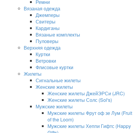
Ремни
Вязаная одежда
Джемперы
Свитеры
Кардиганы
Вязаные комплекты
Пуловеры
Верхняя одежда
Куртки
Ветровки
Флисовые куртки
Жилеты
Сигнальные жилеты
Женские жилеты
Женские жилеты ДжейЭРСи (JRC)
Женские жилеты Солс (Sol's)
Мужские жилеты
Мужские жилеты Фрут оф зе Лум (Fruit
of the Loom)
Мужские жилеты Хеппи Гифтс (Happy
Gifts)