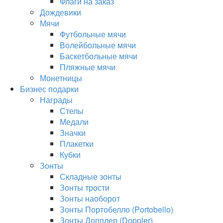
Флаги на заказ
Дождевики
Мячи
Футбольные мячи
Волейбольные мячи
Баскетбольные мячи
Пляжные мячи
Монетницы
Бизнес подарки
Награды
Стелы
Медали
Значки
Плакетки
Кубки
Зонты
Складные зонты
Зонты трости
Зонты наоборот
Зонты Портобелло (Portobello)
Зонты Допплер (Doppler)