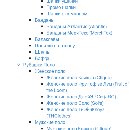
Шапки ушанки
Промо шапки
Шапки с помпоном
Банданы
Банданы Атлантис (Atlantis)
Банданы МерчТекс (MerchTex)
Балаклавы
Повязки на голову
Шляпы
Баффы
Рубашки Поло
Женские поло
Женские поло Кликью (Clique)
Женские поло Фрут оф зе Лум (Fruit of
the Loom)
Женские поло ДжейЭРСи (JRC)
Женские поло Солс (Sol's)
Женские поло ТиЭйчКлоуз
(THClothes)
Мужские поло
Мужские поло Кликью (Clique)