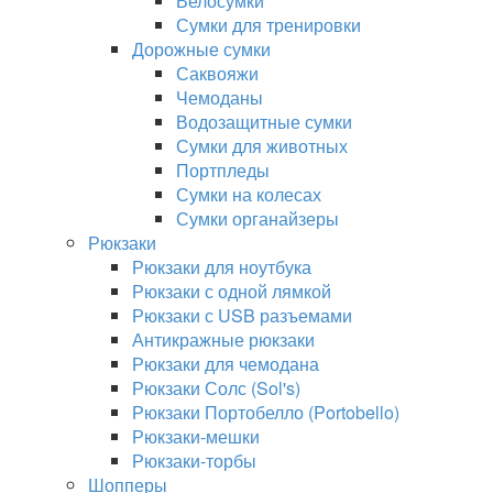
Велосумки
Сумки для тренировки
Дорожные сумки
Саквояжи
Чемоданы
Водозащитные сумки
Сумки для животных
Портпледы
Сумки на колесах
Сумки органайзеры
Рюкзаки
Рюкзаки для ноутбука
Рюкзаки с одной лямкой
Рюкзаки с USB разъемами
Антикражные рюкзаки
Рюкзаки для чемодана
Рюкзаки Солс (Sol's)
Рюкзаки Портобелло (Portobello)
Рюкзаки-мешки
Рюкзаки-торбы
Шопперы