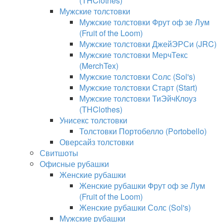
(THClothes)
Мужские толстовки
Мужские толстовки Фрут оф зе Лум
(Fruit of the Loom)
Мужские толстовки ДжейЭРСи (JRC)
Мужские толстовки МерчТекс
(MerchTex)
Мужские толстовки Солс (Sol's)
Мужские толстовки Старт (Start)
Мужские толстовки ТиЭйчКлоуз
(THClothes)
Унисекс толстовки
Толстовки Портобелло (Portobello)
Оверсайз толстовки
Свитшоты
Офисные рубашки
Женские рубашки
Женские рубашки Фрут оф зе Лум
(Fruit of the Loom)
Женские рубашки Солс (Sol's)
Мужские рубашки