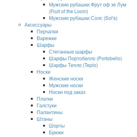
Мужские рубашки Фрут оф зе Лум
(Fruit of the Loom)
Мужские рубашки Солс (Sol's)
Аксессуары
Перчатки
Варежки
Шарфы
Стеганные шарфы
Шарфы Портобелло (Portobello)
Шарфы Тепло (Teplo)
Носки
Женские носки
Мужские носки
Носки под заказ
Платки
Галстуки
Палантины
Штаны
Шорты
Брюки