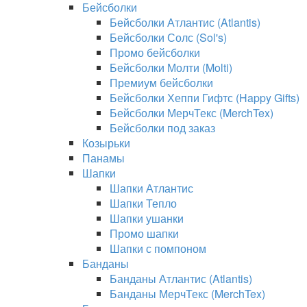
Бейсболки
Бейсболки Атлантис (Atlantis)
Бейсболки Солс (Sol's)
Промо бейсболки
Бейсболки Молти (Molti)
Премиум бейсболки
Бейсболки Хеппи Гифтс (Happy Gifts)
Бейсболки МерчТекс (MerchTex)
Бейсболки под заказ
Козырьки
Панамы
Шапки
Шапки Атлантис
Шапки Тепло
Шапки ушанки
Промо шапки
Шапки с помпоном
Банданы
Банданы Атлантис (Atlantis)
Банданы МерчТекс (MerchTex)