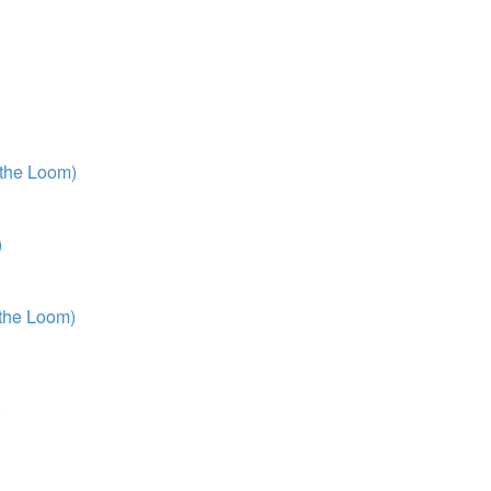
 the Loom)
)
 the Loom)
)