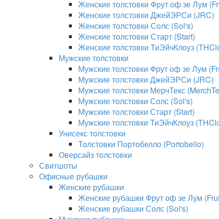
Женские толстовки Фрут оф зе Лум (Fru
Женские толстовки ДжейЭРСи (JRC)
Женские толстовки Солс (Sol's)
Женские толстовки Старт (Start)
Женские толстовки ТиЭйчКлоуз (THClo
Мужские толстовки
Мужские толстовки Фрут оф зе Лум (Fru
Мужские толстовки ДжейЭРСи (JRC)
Мужские толстовки МерчТекс (MerchTe
Мужские толстовки Солс (Sol's)
Мужские толстовки Старт (Start)
Мужские толстовки ТиЭйчКлоуз (THClo
Унисекс толстовки
Толстовки Портобелло (Portobello)
Оверсайз толстовки
Свитшоты
Офисные рубашки
Женские рубашки
Женские рубашки Фрут оф зе Лум (Fruit
Женские рубашки Солс (Sol's)