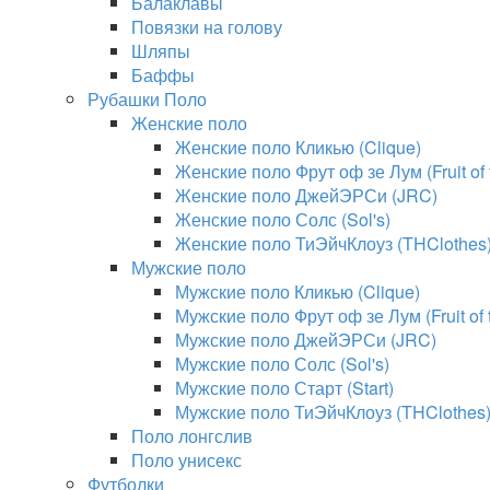
Балаклавы
Повязки на голову
Шляпы
Баффы
Рубашки Поло
Женские поло
Женские поло Кликью (Clique)
Женские поло Фрут оф зе Лум (Fruit of
Женские поло ДжейЭРСи (JRC)
Женские поло Солс (Sol's)
Женские поло ТиЭйчКлоуз (THClothes
Мужские поло
Мужские поло Кликью (Clique)
Мужские поло Фрут оф зе Лум (Fruit of
Мужские поло ДжейЭРСи (JRC)
Мужские поло Солс (Sol's)
Мужские поло Старт (Start)
Мужские поло ТиЭйчКлоуз (THClothes
Поло лонгслив
Поло унисекс
Футболки