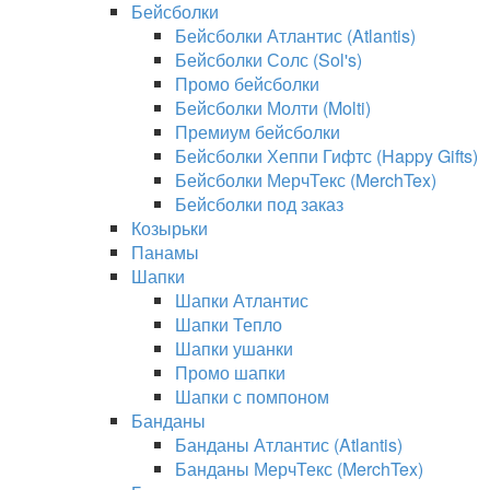
Бейсболки
Бейсболки Атлантис (Atlantis)
Бейсболки Солс (Sol's)
Промо бейсболки
Бейсболки Молти (Molti)
Премиум бейсболки
Бейсболки Хеппи Гифтс (Happy Gifts)
Бейсболки МерчТекс (MerchTex)
Бейсболки под заказ
Козырьки
Панамы
Шапки
Шапки Атлантис
Шапки Тепло
Шапки ушанки
Промо шапки
Шапки с помпоном
Банданы
Банданы Атлантис (Atlantis)
Банданы МерчТекс (MerchTex)