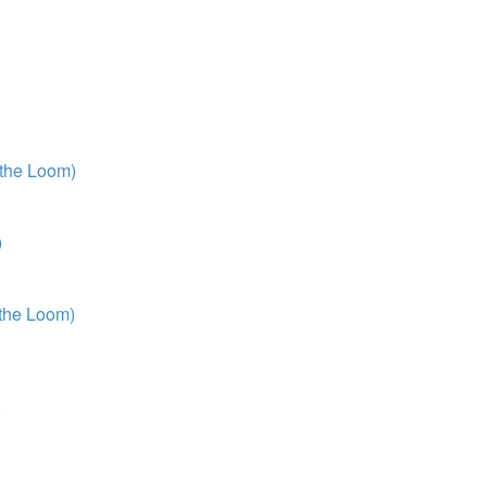
 the Loom)
)
 the Loom)
)