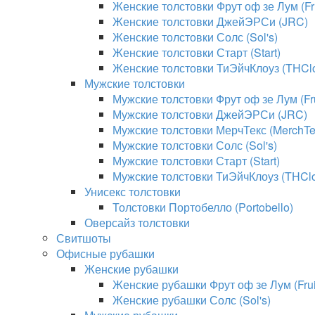
Женские толстовки Фрут оф зе Лум (Fru
Женские толстовки ДжейЭРСи (JRC)
Женские толстовки Солс (Sol's)
Женские толстовки Старт (Start)
Женские толстовки ТиЭйчКлоуз (THClo
Мужские толстовки
Мужские толстовки Фрут оф зе Лум (Fru
Мужские толстовки ДжейЭРСи (JRC)
Мужские толстовки МерчТекс (MerchTe
Мужские толстовки Солс (Sol's)
Мужские толстовки Старт (Start)
Мужские толстовки ТиЭйчКлоуз (THClo
Унисекс толстовки
Толстовки Портобелло (Portobello)
Оверсайз толстовки
Свитшоты
Офисные рубашки
Женские рубашки
Женские рубашки Фрут оф зе Лум (Fruit
Женские рубашки Солс (Sol's)