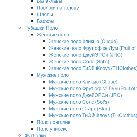
Балаклавы
Повязки на голову
Шляпы
Баффы
Рубашки Поло
Женские поло
Женские поло Кликью (Clique)
Женские поло Фрут оф зе Лум (Fruit of
Женские поло ДжейЭРСи (JRC)
Женские поло Солс (Sol's)
Женские поло ТиЭйчКлоуз (THClothes
Мужские поло
Мужские поло Кликью (Clique)
Мужские поло Фрут оф зе Лум (Fruit of
Мужские поло ДжейЭРСи (JRC)
Мужские поло Солс (Sol's)
Мужские поло Старт (Start)
Мужские поло ТиЭйчКлоуз (THClothes
Поло лонгслив
Поло унисекс
Футболки