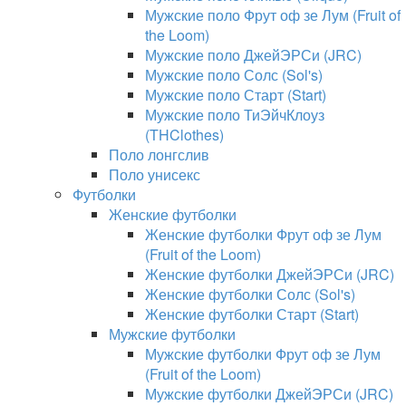
Мужские поло Фрут оф зе Лум (Fruit of
the Loom)
Мужские поло ДжейЭРСи (JRC)
Мужские поло Солс (Sol's)
Мужские поло Старт (Start)
Мужские поло ТиЭйчКлоуз
(THClothes)
Поло лонгслив
Поло унисекс
Футболки
Женские футболки
Женские футболки Фрут оф зе Лум
(Fruit of the Loom)
Женские футболки ДжейЭРСи (JRC)
Женские футболки Солс (Sol's)
Женские футболки Старт (Start)
Мужские футболки
Мужские футболки Фрут оф зе Лум
(Fruit of the Loom)
Мужские футболки ДжейЭРСи (JRC)