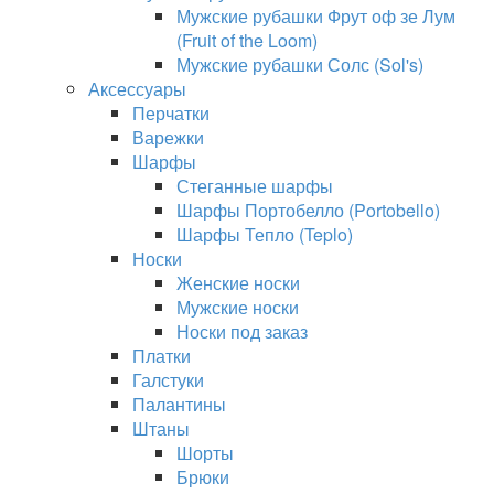
Мужские рубашки Фрут оф зе Лум
(Fruit of the Loom)
Мужские рубашки Солс (Sol's)
Аксессуары
Перчатки
Варежки
Шарфы
Стеганные шарфы
Шарфы Портобелло (Portobello)
Шарфы Тепло (Teplo)
Носки
Женские носки
Мужские носки
Носки под заказ
Платки
Галстуки
Палантины
Штаны
Шорты
Брюки