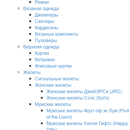
Ремни
Вязаная одежда
Джемперы
Свитеры
Кардиганы
Вязаные комплекты
Пуловеры
Верхняя одежда
Куртки
Ветровки
Флисовые куртки
Жилеты
Сигнальные жилеты
Женские жилеты
Женские жилеты ДжейЭРСи (JRC)
Женские жилеты Солс (Sol's)
Мужские жилеты
Мужские жилеты Фрут оф зе Лум (Fruit
of the Loom)
Мужские жилеты Хеппи Гифтс (Happy
Gifts)