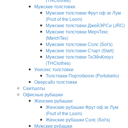
(THClothes)
Мужские толстовки
Мужские толстовки Фрут оф зе Лум
(Fruit of the Loom)
Мужские толстовки ДжейЭРСи (JRC)
Мужские толстовки МерчТекс
(MerchTex)
Мужские толстовки Солс (Sol's)
Мужские толстовки Старт (Start)
Мужские толстовки ТиЭйчКлоуз
(THClothes)
Унисекс толстовки
Толстовки Портобелло (Portobello)
Оверсайз толстовки
Свитшоты
Офисные рубашки
Женские рубашки
Женские рубашки Фрут оф зе Лум
(Fruit of the Loom)
Женские рубашки Солс (Sol's)
Мужские рубашки