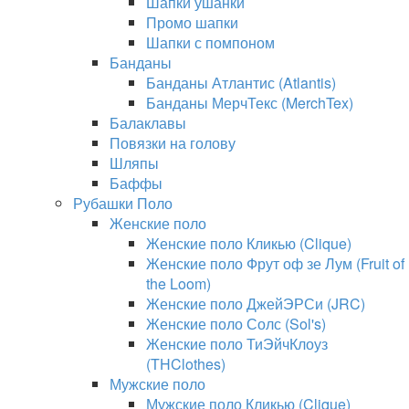
Шапки ушанки
Промо шапки
Шапки с помпоном
Банданы
Банданы Атлантис (Atlantis)
Банданы МерчТекс (MerchTex)
Балаклавы
Повязки на голову
Шляпы
Баффы
Рубашки Поло
Женские поло
Женские поло Кликью (Clique)
Женские поло Фрут оф зе Лум (Fruit of
the Loom)
Женские поло ДжейЭРСи (JRC)
Женские поло Солс (Sol's)
Женские поло ТиЭйчКлоуз
(THClothes)
Мужские поло
Мужские поло Кликью (Clique)