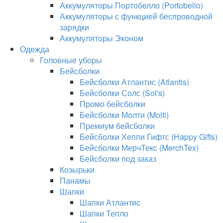
Аккумуляторы Портобелло (Portobello)
Аккумуляторы с функцией беспроводной
зарядки
Аккумуляторы Эконом
Одежда
Головные уборы
Бейсболки
Бейсболки Атлантис (Atlantis)
Бейсболки Солс (Sol's)
Промо бейсболки
Бейсболки Молти (Molti)
Премиум бейсболки
Бейсболки Хеппи Гифтс (Happy Gifts)
Бейсболки МерчТекс (MerchTex)
Бейсболки под заказ
Козырьки
Панамы
Шапки
Шапки Атлантис
Шапки Тепло