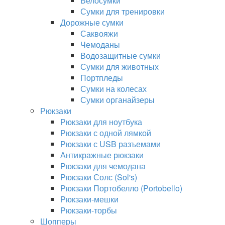
Велосумки
Сумки для тренировки
Дорожные сумки
Саквояжи
Чемоданы
Водозащитные сумки
Сумки для животных
Портпледы
Сумки на колесах
Сумки органайзеры
Рюкзаки
Рюкзаки для ноутбука
Рюкзаки с одной лямкой
Рюкзаки с USB разъемами
Антикражные рюкзаки
Рюкзаки для чемодана
Рюкзаки Солс (Sol's)
Рюкзаки Портобелло (Portobello)
Рюкзаки-мешки
Рюкзаки-торбы
Шопперы