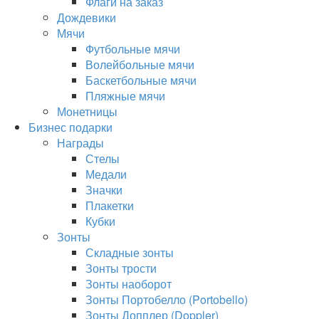
Флаги на заказ
Дождевики
Мячи
Футбольные мячи
Волейбольные мячи
Баскетбольные мячи
Пляжные мячи
Монетницы
Бизнес подарки
Награды
Стелы
Медали
Значки
Плакетки
Кубки
Зонты
Складные зонты
Зонты трости
Зонты наоборот
Зонты Портобелло (Portobello)
Зонты Допплер (Doppler)