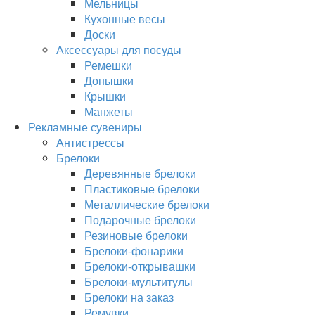
Мельницы
Кухонные весы
Доски
Аксессуары для посуды
Ремешки
Донышки
Крышки
Манжеты
Рекламные сувениры
Антистрессы
Брелоки
Деревянные брелоки
Пластиковые брелоки
Металлические брелоки
Подарочные брелоки
Резиновые брелоки
Брелоки-фонарики
Брелоки-открывашки
Брелоки-мультитулы
Брелоки на заказ
Ремувки