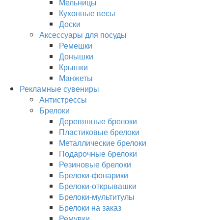
Мельницы
Кухонные весы
Доски
Аксессуары для посуды
Ремешки
Донышки
Крышки
Манжеты
Рекламные сувениры
Антистрессы
Брелоки
Деревянные брелоки
Пластиковые брелоки
Металлические брелоки
Подарочные брелоки
Резиновые брелоки
Брелоки-фонарики
Брелоки-открывашки
Брелоки-мультитулы
Брелоки на заказ
Ремувки