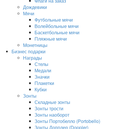
Флаги на заказ
Дождевики
Мячи
Футбольные мячи
Волейбольные мячи
Баскетбольные мячи
Пляжные мячи
Монетницы
Бизнес подарки
Награды
Стелы
Медали
Значки
Плакетки
Кубки
Зонты
Складные зонты
Зонты трости
Зонты наоборот
Зонты Портобелло (Portobello)
Зонты Допплер (Doppler)