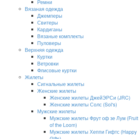
Ремни
Вязаная одежда
Джемперы
Свитеры
Кардиганы
Вязаные комплекты
Пуловеры
Верхняя одежда
Куртки
Ветровки
Флисовые куртки
Жилеты
Сигнальные жилеты
Женские жилеты
Женские жилеты ДжейЭРСи (JRC)
Женские жилеты Солс (Sol's)
Мужские жилеты
Мужские жилеты Фрут оф зе Лум (Fruit
of the Loom)
Мужские жилеты Хеппи Гифтс (Happy
Gifts)