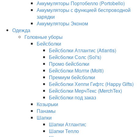
Аккумуляторы Портобелло (Portobello)
Аккумуляторы с функцией беспроводной
зарядки
Аккумуляторы Эконом
Одежда
Головные уборы
Бейсболки
Бейсболки Атлантис (Atlantis)
Бейсболки Солс (Sol's)
Промо бейсболки
Бейсболки Молти (Molti)
Премиум бейсболки
Бейсболки Хеппи Гифтс (Happy Gifts)
Бейсболки МерчТекс (MerchTex)
Бейсболки под заказ
Козырьки
Панамы
Шапки
Шапки Атлантис
Шапки Тепло