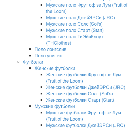
Мужские поло Фрут оф зе Лум (Fruit of
the Loom)
Мужские поло ДжейЭРСи (JRC)
Мужские поло Солс (Sol's)
Мужские поло Старт (Start)
Мужские поло ТиЭйчКлоуз
(THClothes)
Поло лонгслив
Поло унисекс
Футболки
Женские футболки
Женские футболки Фрут оф зе Лум
(Fruit of the Loom)
Женские футболки ДжейЭРСи (JRC)
Женские футболки Солс (Sol's)
Женские футболки Старт (Start)
Мужские футболки
Мужские футболки Фрут оф зе Лум
(Fruit of the Loom)
Мужские футболки ДжейЭРСи (JRC)