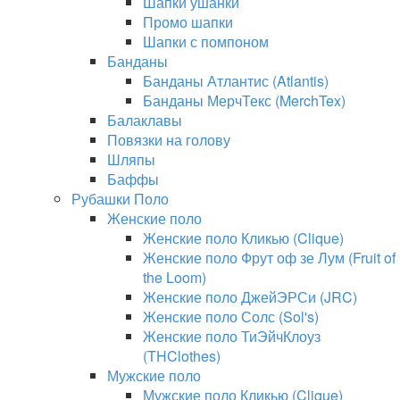
Шапки ушанки
Промо шапки
Шапки с помпоном
Банданы
Банданы Атлантис (Atlantis)
Банданы МерчТекс (MerchTex)
Балаклавы
Повязки на голову
Шляпы
Баффы
Рубашки Поло
Женские поло
Женские поло Кликью (Clique)
Женские поло Фрут оф зе Лум (Fruit of
the Loom)
Женские поло ДжейЭРСи (JRC)
Женские поло Солс (Sol's)
Женские поло ТиЭйчКлоуз
(THClothes)
Мужские поло
Мужские поло Кликью (Clique)