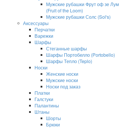
Мужские рубашки Фрут оф зе Лум
(Fruit of the Loom)
Мужские рубашки Солс (Sol's)
Аксессуары
Перчатки
Варежки
Шарфы
Стеганные шарфы
Шарфы Портобелло (Portobello)
Шарфы Тепло (Teplo)
Носки
Женские носки
Мужские носки
Носки под заказ
Платки
Галстуки
Палантины
Штаны
Шорты
Брюки