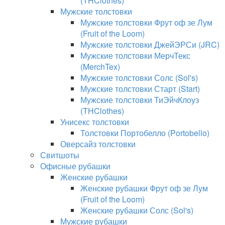
(THClothes)
Мужские толстовки
Мужские толстовки Фрут оф зе Лум
(Fruit of the Loom)
Мужские толстовки ДжейЭРСи (JRC)
Мужские толстовки МерчТекс
(MerchTex)
Мужские толстовки Солс (Sol's)
Мужские толстовки Старт (Start)
Мужские толстовки ТиЭйчКлоуз
(THClothes)
Унисекс толстовки
Толстовки Портобелло (Portobello)
Оверсайз толстовки
Свитшоты
Офисные рубашки
Женские рубашки
Женские рубашки Фрут оф зе Лум
(Fruit of the Loom)
Женские рубашки Солс (Sol's)
Мужские рубашки