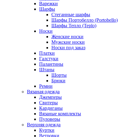
Варежки
Шарфы
Стеганные шарфы
Шарфы Портобелло (Portobello)
Шарфы Тепло (Teplo)
Носки
Женские носки
Мужские носки
Носки под заказ
Платки
Галстуки
Палантины
Штаны
Шорты
Брюки
Ремни
Вязаная одежда
Джемперы
Свитеры
Кардиганы
Вязаные комплекты
Пуловеры
Верхняя одежда
Куртки
Ветровки