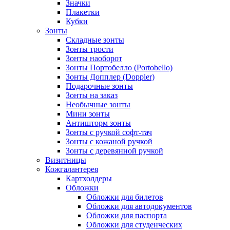
Значки
Плакетки
Кубки
Зонты
Складные зонты
Зонты трости
Зонты наоборот
Зонты Портобелло (Portobello)
Зонты Допплер (Doppler)
Подарочные зонты
Зонты на заказ
Необычные зонты
Мини зонты
Антишторм зонты
Зонты с ручкой софт-тач
Зонты с кожаной ручкой
Зонты с деревянной ручкой
Визитницы
Кожгалантерея
Картхолдеры
Обложки
Обложки для билетов
Обложки для автодокументов
Обложки для паспорта
Обложки для студенческих