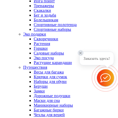
Йога поинт
Тренажеры
Скакалки
Бег и ходьба
Болельщикам
Спортивные полотенца
Спортивные наборы
Эко подарки
Скворечники
Растения
Горшки
Садовые наборы
Эко посуда
Заказать здесь!
Растущие карандаши
Путешествия
Весы для багажа
Крючки для сумок
Наборы для обуви
Беруши
Замки
Дорожные подушки
Маски для сна
Маникюрные наборы
Багажные бирки
Чехлы для вещей