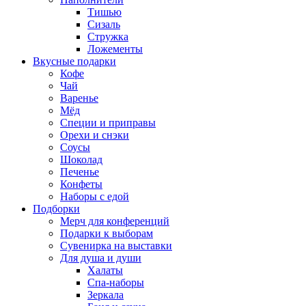
Тишью
Сизаль
Стружка
Ложементы
Вкусные подарки
Кофе
Чай
Варенье
Мёд
Специи и приправы
Орехи и снэки
Соусы
Шоколад
Печенье
Конфеты
Наборы с едой
Подборки
Мерч для конференций
Подарки к выборам
Сувенирка на выставки
Для душа и души
Халаты
Спа-наборы
Зеркала