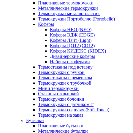
Пластиковые термокружки
Металлические термокружки
Термокружки металлопластик
Термокружки Портобелло (Portobello)
Коферы
Коферы НЕО (NEO)
Коферы ЭДЖ (EDGE)
Коферы Лайт (Light)
Коферы ЦО12 (CO12)
Коферы КИДЕКС (KIDEX)
Дизайнерские коферы
Наборы с коферами
Термостаканы под вставку
Термокружки с ручкой
Термостаканы с ремешком
Термокружки с трубочкой
Мини термокружки
Стаканы с крышкой
Термокружки бочонки
Термокружки с датчиком t°
Термокружки софт-тач (Soft Touch)
Термокружки на заказ
Бутылки
Пластиковые бутылки
Металлические бутылки