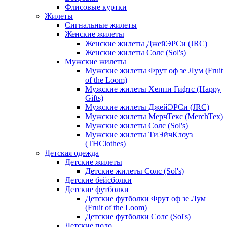
Флисовые куртки
Жилеты
Сигнальные жилеты
Женские жилеты
Женские жилеты ДжейЭРСи (JRC)
Женские жилеты Солс (Sol's)
Мужские жилеты
Мужские жилеты Фрут оф зе Лум (Fruit
of the Loom)
Мужские жилеты Хеппи Гифтс (Happy
Gifts)
Мужские жилеты ДжейЭРСи (JRC)
Мужские жилеты МерчТекс (MerchTex)
Мужские жилеты Солс (Sol's)
Мужские жилеты ТиЭйчКлоуз
(THClothes)
Детская одежда
Детские жилеты
Детские жилеты Солс (Sol's)
Детские бейсболки
Детские футболки
Детские футболки Фрут оф зе Лум
(Fruit of the Loom)
Детские футболки Солс (Sol's)
Детские поло