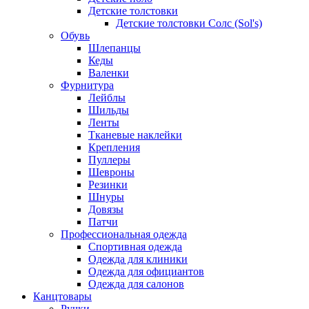
Детские толстовки
Детские толстовки Солс (Sol's)
Обувь
Шлепанцы
Кеды
Валенки
Фурнитура
Лейблы
Шильды
Ленты
Тканевые наклейки
Крепления
Пуллеры
Шевроны
Резинки
Шнуры
Довязы
Патчи
Профессиональная одежда
Спортивная одежда
Одежда для клиники
Одежда для официантов
Одежда для салонов
Канцтовары
Ручки