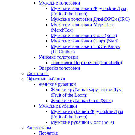
Мужские толстовки
Мужские толстовки Фрут оф зе Лум
(Fruit of the Loom)
Мужские толстовки ДжейЭРСи (JRC)
Мужские толстовки МерчТекс
(MerchTex)
Мужские толстовки Солс (Sol's)
Мужские толстовки Старт (Start)
Мужские толстовки ТиЭйчКлоуз
(THClothes)
Унисекс толстовки
Толстовки Портобелло (Portobello)
Оверсайз толстовки
Свитшоты
Офисные рубашки
Женские рубашки
Женские рубашки Фрут оф зе Лум
(Fruit of the Loom)
Женские рубашки Солс (Sol's)
Мужские рубашки
Мужские рубашки Фрут оф зе Лум
(Fruit of the Loom)
Мужские рубашки Солс (Sol's)
Аксессуары
Перчатки