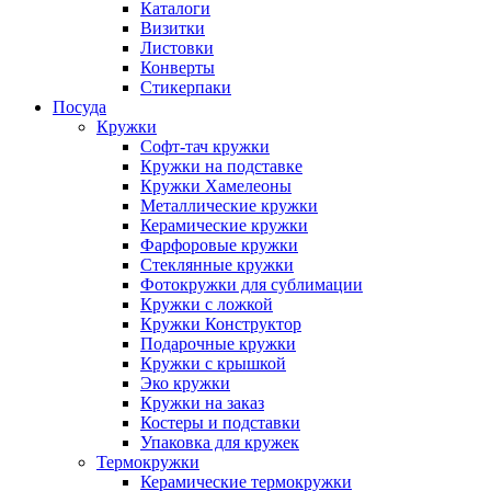
Каталоги
Визитки
Листовки
Конверты
Стикерпаки
Посуда
Кружки
Софт-тач кружки
Кружки на подставке
Кружки Хамелеоны
Металлические кружки
Керамические кружки
Фарфоровые кружки
Стеклянные кружки
Фотокружки для сублимации
Кружки с ложкой
Кружки Конструктор
Подарочные кружки
Кружки с крышкой
Эко кружки
Кружки на заказ
Костеры и подставки
Упаковка для кружек
Термокружки
Керамические термокружки