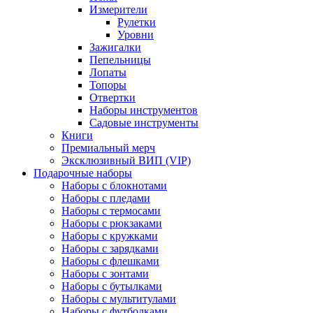
Измерители
Рулетки
Уровни
Зажигалки
Пепельницы
Лопаты
Топоры
Отвертки
Наборы инструментов
Садовые инструменты
Книги
Премиальный мерч
Эксклюзивный ВИП (VIP)
Подарочные наборы
Наборы с блокнотами
Наборы с пледами
Наборы с термосами
Наборы с рюкзаками
Наборы с кружками
Наборы с зарядками
Наборы с флешками
Наборы с зонтами
Наборы с бутылками
Наборы с мультитулами
Наборы с футболками