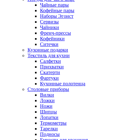
Чайные пары
Кофейные пары
Наборы Эгоист
Сервизы
Чайники
Френч-прессы
Кофейники
Ситечки
Кухонные подарки
Текстиль для кухни
Салфетки
Прихватки
Скатерти
Фартуки
Кухонные полотенца
Столовые приборы
Вилки
Ложки
Ножи
Щипцы
Лопатки
Термометры
Тарелки
Подносы
Емкости для хранения