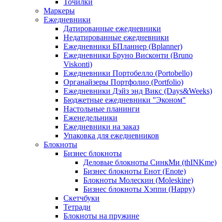
Точилки
Маркеры
Ежедневники
Датированные ежедневники
Недатированные ежедневники
Ежедневники БПланнер (Bplanner)
Ежедневники Бруно Висконти (Bruno
Viskonti)
Ежедневники Портобелло (Portobello)
Органайзеры Портфолио (Portfolio)
Ежедневники Дэйз энд Викс (Days&Weeks)
Бюджетные ежедневники "Эконом"
Настольные планинги
Еженедельники
Ежедневники на заказ
Упаковка для ежедневников
Блокноты
Бизнес блокноты
Деловые блокноты СинкМи (thINKme)
Бизнес блокноты Енот (Enote)
Блокноты Молескин (Moleskine)
Бизнес блокноты Хэппи (Happy)
Скетчбуки
Тетради
Блокноты на пружине