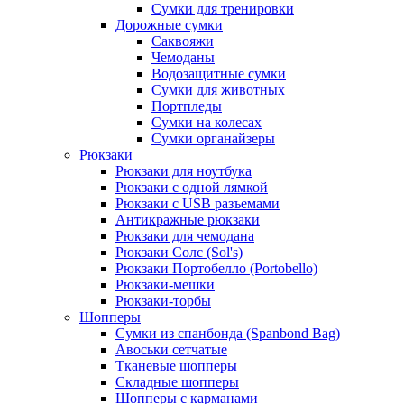
Сумки для тренировки
Дорожные сумки
Саквояжи
Чемоданы
Водозащитные сумки
Сумки для животных
Портпледы
Сумки на колесах
Сумки органайзеры
Рюкзаки
Рюкзаки для ноутбука
Рюкзаки с одной лямкой
Рюкзаки с USB разъемами
Антикражные рюкзаки
Рюкзаки для чемодана
Рюкзаки Солс (Sol's)
Рюкзаки Портобелло (Portobello)
Рюкзаки-мешки
Рюкзаки-торбы
Шопперы
Сумки из спанбонда (Spanbond Bag)
Авоськи сетчатые
Тканевые шопперы
Складные шопперы
Шопперы с карманами