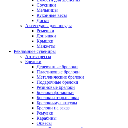
Соусники
Мельницы
Кухонные весы
Доски
Аксессуары для посуды
Ремешки
Донышки
Крышки
Манжеты
Рекламные сувениры
Антистрессы
Брелоки
Деревянные брелоки
Пластиковые брелоки
Металлические брелоки
Подарочные брелоки
Резиновые брелоки
Брелоки-фонарики
Брелоки-открывашки
Брелоки-мультитулы
Брелоки на заказ
Ремувки
Карабины
Обвесы