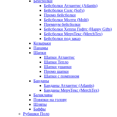
Бейсболки
Бейсболки Атлантис (Atlantis)
Бейсболки Солс (Sol's)
Промо бейсболки
Бейсболки Молти (Molti)
Премиум бейсболки
Бейсболки Хеппи Гифтс (Happy Gifts)
Бейсболки МерчТекс (MerchTex)
Бейсболки под заказ
Козырьки
Панамы
Шапки
Шапки Атлантис
Шапки Тепло
Шапки ушанки
Промо шапки
Шапки с помпоном
Банданы
Банданы Атлантис (Atlantis)
Банданы МерчТекс (MerchTex)
Балаклавы
Повязки на голову
Шляпы
Баффы
Рубашки Поло