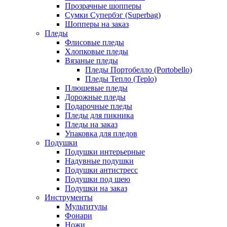
Прозрачные шопперы
Сумки Супербэг (Superbag)
Шопперы на заказ
Пледы
Флисовые пледы
Хлопковые пледы
Вязаные пледы
Пледы Портобелло (Portobello)
Пледы Тепло (Teplo)
Плюшевые пледы
Дорожные пледы
Подарочные пледы
Пледы для пикника
Пледы на заказ
Упаковка для пледов
Подушки
Подушки интерьерные
Надувные подушки
Подушки антистресс
Подушки под шею
Подушки на заказ
Инструменты
Мультитулы
Фонари
Ножи