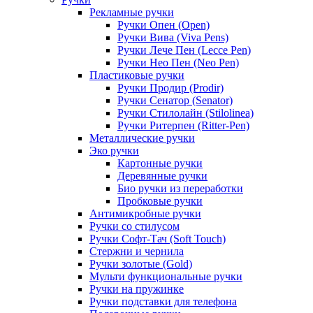
Рекламные ручки
Ручки Опен (Open)
Ручки Вива (Viva Pens)
Ручки Лече Пен (Lecce Pen)
Ручки Нео Пен (Neo Pen)
Пластиковые ручки
Ручки Продир (Prodir)
Ручки Сенатор (Senator)
Ручки Стилолайн (Stilolinea)
Ручки Ритерпен (Ritter-Pen)
Металлические ручки
Эко ручки
Картонные ручки
Деревянные ручки
Био ручки из переработки
Пробковые ручки
Антимикробные ручки
Ручки со стилусом
Ручки Софт-Тач (Soft Touch)
Стержни и чернила
Ручки золотые (Gold)
Мульти функциональные ручки
Ручки на пружинке
Ручки подставки для телефона