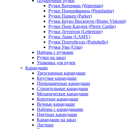
Подарочные ручки
Ручки Ватерман (Waterman)
Ручки Пининфарина (Pininfarina)
Ручки Паркер (Parker)
Ручки Бруно Висконти (Bruno Viskonti)
Ручки Пьер Кардин (Pierre Cardin)
Ручки Летертон (Lettertone)
Ручки Лами (LAMY)
Ручки Портобелло (Portobello)
Ручки Ума (Uma)
Наборы с ручками
Ручки на заказ
Упаковка для ручек
Карандаши
Трехгранные карандаши
Круглые карандаши
Прокрашенные карандаши
Строительные карандаши
Механические карандаши
Короткие карандаши
Вечные карандаши
Наборы с карандашами
Цветные карандаши
Карандаши на заказ
Ластики