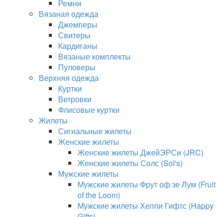
Ремни
Вязаная одежда
Джемперы
Свитеры
Кардиганы
Вязаные комплекты
Пуловеры
Верхняя одежда
Куртки
Ветровки
Флисовые куртки
Жилеты
Сигнальные жилеты
Женские жилеты
Женские жилеты ДжейЭРСи (JRC)
Женские жилеты Солс (Sol's)
Мужские жилеты
Мужские жилеты Фрут оф зе Лум (Fruit
of the Loom)
Мужские жилеты Хеппи Гифтс (Happy
Gifts)