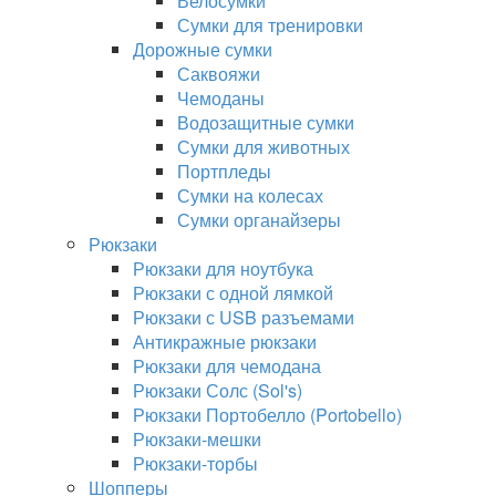
Велосумки
Сумки для тренировки
Дорожные сумки
Саквояжи
Чемоданы
Водозащитные сумки
Сумки для животных
Портпледы
Сумки на колесах
Сумки органайзеры
Рюкзаки
Рюкзаки для ноутбука
Рюкзаки с одной лямкой
Рюкзаки с USB разъемами
Антикражные рюкзаки
Рюкзаки для чемодана
Рюкзаки Солс (Sol's)
Рюкзаки Портобелло (Portobello)
Рюкзаки-мешки
Рюкзаки-торбы
Шопперы