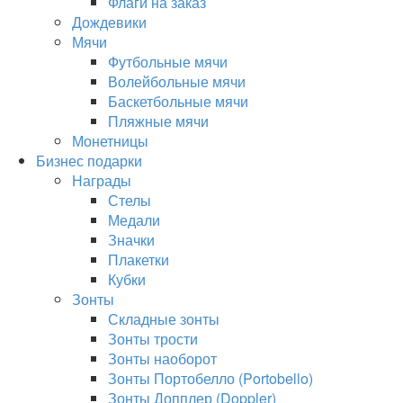
Флаги на заказ
Дождевики
Мячи
Футбольные мячи
Волейбольные мячи
Баскетбольные мячи
Пляжные мячи
Монетницы
Бизнес подарки
Награды
Стелы
Медали
Значки
Плакетки
Кубки
Зонты
Складные зонты
Зонты трости
Зонты наоборот
Зонты Портобелло (Portobello)
Зонты Допплер (Doppler)