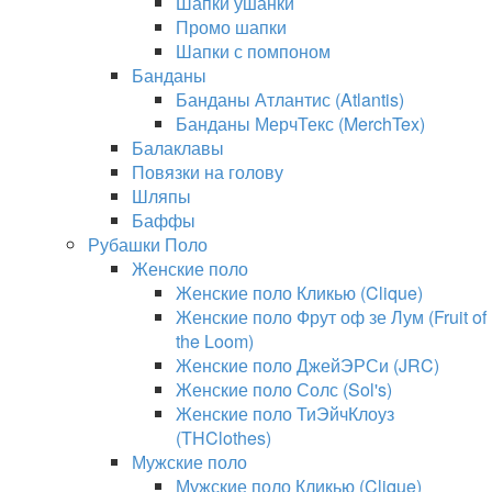
Шапки ушанки
Промо шапки
Шапки с помпоном
Банданы
Банданы Атлантис (Atlantis)
Банданы МерчТекс (MerchTex)
Балаклавы
Повязки на голову
Шляпы
Баффы
Рубашки Поло
Женские поло
Женские поло Кликью (Clique)
Женские поло Фрут оф зе Лум (Fruit of
the Loom)
Женские поло ДжейЭРСи (JRC)
Женские поло Солс (Sol's)
Женские поло ТиЭйчКлоуз
(THClothes)
Мужские поло
Мужские поло Кликью (Clique)