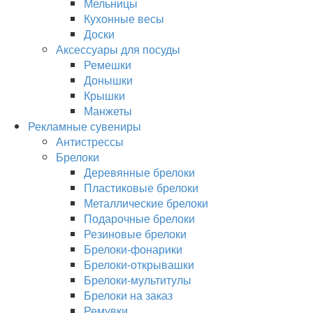
Мельницы
Кухонные весы
Доски
Аксессуары для посуды
Ремешки
Донышки
Крышки
Манжеты
Рекламные сувениры
Антистрессы
Брелоки
Деревянные брелоки
Пластиковые брелоки
Металлические брелоки
Подарочные брелоки
Резиновые брелоки
Брелоки-фонарики
Брелоки-открывашки
Брелоки-мультитулы
Брелоки на заказ
Ремувки