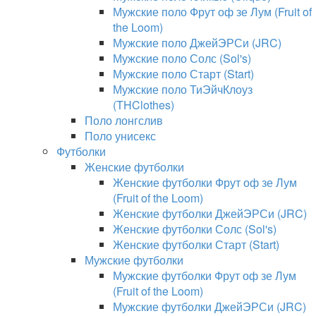
Мужские поло Фрут оф зе Лум (Fruit of
the Loom)
Мужские поло ДжейЭРСи (JRC)
Мужские поло Солс (Sol's)
Мужские поло Старт (Start)
Мужские поло ТиЭйчКлоуз
(THClothes)
Поло лонгслив
Поло унисекс
Футболки
Женские футболки
Женские футболки Фрут оф зе Лум
(Fruit of the Loom)
Женские футболки ДжейЭРСи (JRC)
Женские футболки Солс (Sol's)
Женские футболки Старт (Start)
Мужские футболки
Мужские футболки Фрут оф зе Лум
(Fruit of the Loom)
Мужские футболки ДжейЭРСи (JRC)