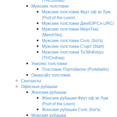
(THClothes)
Мужские толстовки
Мужские толстовки Фрут оф зе Лум
(Fruit of the Loom)
Мужские толстовки ДжейЭРСи (JRC)
Мужские толстовки МерчТекс
(MerchTex)
Мужские толстовки Солс (Sol's)
Мужские толстовки Старт (Start)
Мужские толстовки ТиЭйчКлоуз
(THClothes)
Унисекс толстовки
Толстовки Портобелло (Portobello)
Оверсайз толстовки
Свитшоты
Офисные рубашки
Женские рубашки
Женские рубашки Фрут оф зе Лум
(Fruit of the Loom)
Женские рубашки Солс (Sol's)
Мужские рубашки