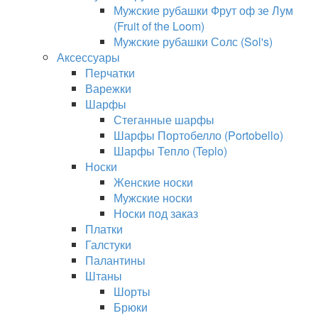
Мужские рубашки Фрут оф зе Лум
(Fruit of the Loom)
Мужские рубашки Солс (Sol's)
Аксессуары
Перчатки
Варежки
Шарфы
Стеганные шарфы
Шарфы Портобелло (Portobello)
Шарфы Тепло (Teplo)
Носки
Женские носки
Мужские носки
Носки под заказ
Платки
Галстуки
Палантины
Штаны
Шорты
Брюки