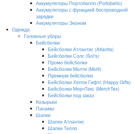
Аккумуляторы Портобелло (Portobello)
Аккумуляторы с функцией беспроводной
зарядки
Аккумуляторы Эконом
Одежда
Головные уборы
Бейсболки
Бейсболки Атлантис (Atlantis)
Бейсболки Солс (Sol's)
Промо бейсболки
Бейсболки Молти (Molti)
Премиум бейсболки
Бейсболки Хеппи Гифтс (Happy Gifts)
Бейсболки МерчТекс (MerchTex)
Бейсболки под заказ
Козырьки
Панамы
Шапки
Шапки Атлантис
Шапки Тепло