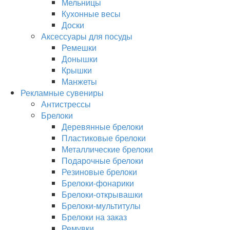
Мельницы
Кухонные весы
Доски
Аксессуары для посуды
Ремешки
Донышки
Крышки
Манжеты
Рекламные сувениры
Антистрессы
Брелоки
Деревянные брелоки
Пластиковые брелоки
Металлические брелоки
Подарочные брелоки
Резиновые брелоки
Брелоки-фонарики
Брелоки-открывашки
Брелоки-мультитулы
Брелоки на заказ
Ремувки