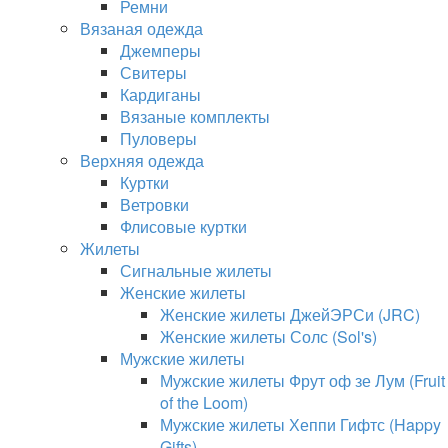
Ремни
Вязаная одежда
Джемперы
Свитеры
Кардиганы
Вязаные комплекты
Пуловеры
Верхняя одежда
Куртки
Ветровки
Флисовые куртки
Жилеты
Сигнальные жилеты
Женские жилеты
Женские жилеты ДжейЭРСи (JRC)
Женские жилеты Солс (Sol's)
Мужские жилеты
Мужские жилеты Фрут оф зе Лум (Fruit
of the Loom)
Мужские жилеты Хеппи Гифтс (Happy
Gifts)