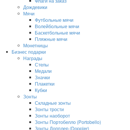
Флаги на заказ
Дождевики
Мячи
Футбольные мячи
Волейбольные мячи
Баскетбольные мячи
Пляжные мячи
Монетницы
Бизнес подарки
Награды
Стелы
Медали
Значки
Плакетки
Кубки
Зонты
Складные зонты
Зонты трости
Зонты наоборот
Зонты Портобелло (Portobello)
Зонты Допплер (Doppler)