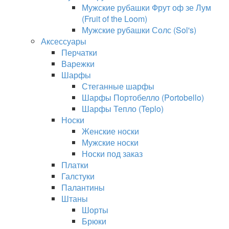
Мужские рубашки Фрут оф зе Лум
(Fruit of the Loom)
Мужские рубашки Солс (Sol's)
Аксессуары
Перчатки
Варежки
Шарфы
Стеганные шарфы
Шарфы Портобелло (Portobello)
Шарфы Тепло (Teplo)
Носки
Женские носки
Мужские носки
Носки под заказ
Платки
Галстуки
Палантины
Штаны
Шорты
Брюки