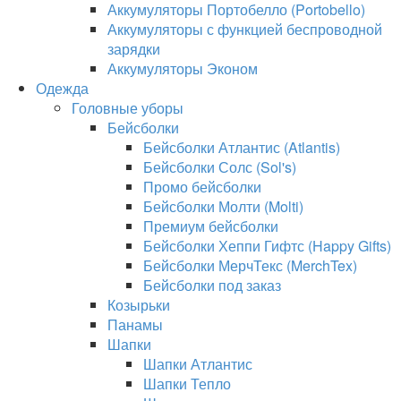
Аккумуляторы Портобелло (Portobello)
Аккумуляторы с функцией беспроводной
зарядки
Аккумуляторы Эконом
Одежда
Головные уборы
Бейсболки
Бейсболки Атлантис (Atlantis)
Бейсболки Солс (Sol's)
Промо бейсболки
Бейсболки Молти (Molti)
Премиум бейсболки
Бейсболки Хеппи Гифтс (Happy Gifts)
Бейсболки МерчТекс (MerchTex)
Бейсболки под заказ
Козырьки
Панамы
Шапки
Шапки Атлантис
Шапки Тепло