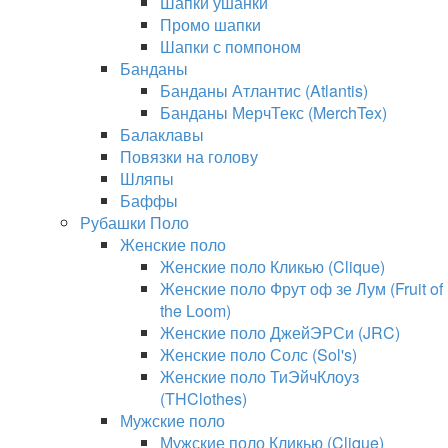
Шапки ушанки
Промо шапки
Шапки с помпоном
Банданы
Банданы Атлантис (Atlantis)
Банданы МерчТекс (MerchTex)
Балаклавы
Повязки на голову
Шляпы
Баффы
Рубашки Поло
Женские поло
Женские поло Кликью (Clique)
Женские поло Фрут оф зе Лум (Fruit of
the Loom)
Женские поло ДжейЭРСи (JRC)
Женские поло Солс (Sol's)
Женские поло ТиЭйчКлоуз
(THClothes)
Мужские поло
Мужские поло Кликью (Clique)