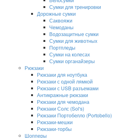
Велосумки
Сумки для тренировки
Дорожные сумки
Саквояжи
Чемоданы
Водозащитные сумки
Сумки для животных
Портпледы
Сумки на колесах
Сумки органайзеры
Рюкзаки
Рюкзаки для ноутбука
Рюкзаки с одной лямкой
Рюкзаки с USB разъемами
Антикражные рюкзаки
Рюкзаки для чемодана
Рюкзаки Солс (Sol's)
Рюкзаки Портобелло (Portobello)
Рюкзаки-мешки
Рюкзаки-торбы
Шопперы