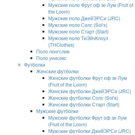
Мужские поло Фрут оф зе Лум (Fruit of
the Loom)
Мужские поло ДжейЭРСи (JRC)
Мужские поло Солс (Sol's)
Мужские поло Старт (Start)
Мужские поло ТиЭйчКлоуз
(THClothes)
Поло лонгслив
Поло унисекс
Футболки
Женские футболки
Женские футболки Фрут оф зе Лум
(Fruit of the Loom)
Женские футболки ДжейЭРСи (JRC)
Женские футболки Солс (Sol's)
Женские футболки Старт (Start)
Мужские футболки
Мужские футболки Фрут оф зе Лум
(Fruit of the Loom)
Мужские футболки ДжейЭРСи (JRC)