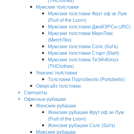
(THClothes)
Мужские толстовки
Мужские толстовки Фрут оф зе Лум
(Fruit of the Loom)
Мужские толстовки ДжейЭРСи (JRC)
Мужские толстовки МерчТекс
(MerchTex)
Мужские толстовки Солс (Sol's)
Мужские толстовки Старт (Start)
Мужские толстовки ТиЭйчКлоуз
(THClothes)
Унисекс толстовки
Толстовки Портобелло (Portobello)
Оверсайз толстовки
Свитшоты
Офисные рубашки
Женские рубашки
Женские рубашки Фрут оф зе Лум
(Fruit of the Loom)
Женские рубашки Солс (Sol's)
Мужские рубашки