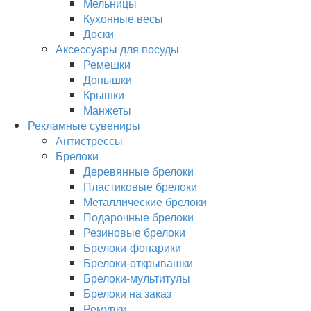
Мельницы
Кухонные весы
Доски
Аксессуары для посуды
Ремешки
Донышки
Крышки
Манжеты
Рекламные сувениры
Антистрессы
Брелоки
Деревянные брелоки
Пластиковые брелоки
Металлические брелоки
Подарочные брелоки
Резиновые брелоки
Брелоки-фонарики
Брелоки-открывашки
Брелоки-мультитулы
Брелоки на заказ
Ремувки