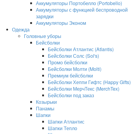
Аккумуляторы Портобелло (Portobello)
Аккумуляторы с функцией беспроводной
зарядки
Аккумуляторы Эконом
Одежда
Головные уборы
Бейсболки
Бейсболки Атлантис (Atlantis)
Бейсболки Солс (Sol's)
Промо бейсболки
Бейсболки Молти (Molti)
Премиум бейсболки
Бейсболки Хеппи Гифтс (Happy Gifts)
Бейсболки МерчТекс (MerchTex)
Бейсболки под заказ
Козырьки
Панамы
Шапки
Шапки Атлантис
Шапки Тепло