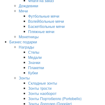
Флаги на заказ
Дождевики
Мячи
Футбольные мячи
Волейбольные мячи
Баскетбольные мячи
Пляжные мячи
Монетницы
Бизнес подарки
Награды
Стелы
Медали
Значки
Плакетки
Кубки
Зонты
Складные зонты
Зонты трости
Зонты наоборот
Зонты Портобелло (Portobello)
Зонты Допплер (Doppler)