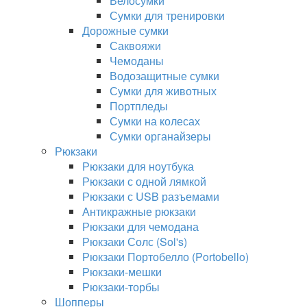
Велосумки
Сумки для тренировки
Дорожные сумки
Саквояжи
Чемоданы
Водозащитные сумки
Сумки для животных
Портпледы
Сумки на колесах
Сумки органайзеры
Рюкзаки
Рюкзаки для ноутбука
Рюкзаки с одной лямкой
Рюкзаки с USB разъемами
Антикражные рюкзаки
Рюкзаки для чемодана
Рюкзаки Солс (Sol's)
Рюкзаки Портобелло (Portobello)
Рюкзаки-мешки
Рюкзаки-торбы
Шопперы