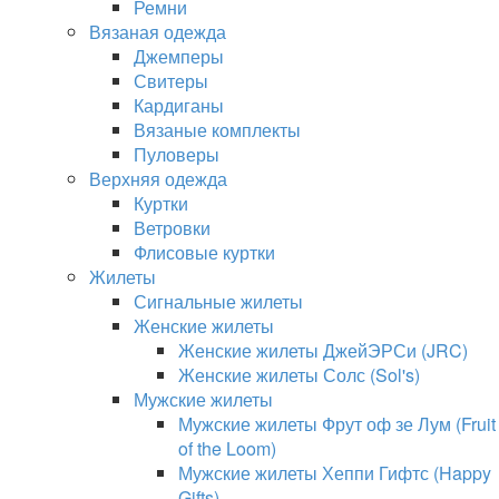
Ремни
Вязаная одежда
Джемперы
Свитеры
Кардиганы
Вязаные комплекты
Пуловеры
Верхняя одежда
Куртки
Ветровки
Флисовые куртки
Жилеты
Сигнальные жилеты
Женские жилеты
Женские жилеты ДжейЭРСи (JRC)
Женские жилеты Солс (Sol's)
Мужские жилеты
Мужские жилеты Фрут оф зе Лум (Fruit
of the Loom)
Мужские жилеты Хеппи Гифтс (Happy
Gifts)