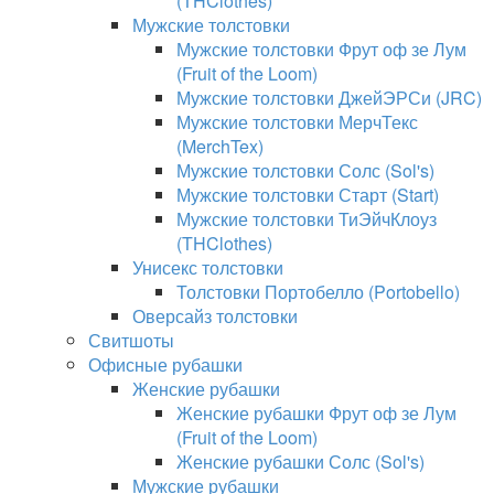
(THClothes)
Мужские толстовки
Мужские толстовки Фрут оф зе Лум
(Fruit of the Loom)
Мужские толстовки ДжейЭРСи (JRC)
Мужские толстовки МерчТекс
(MerchTex)
Мужские толстовки Солс (Sol's)
Мужские толстовки Старт (Start)
Мужские толстовки ТиЭйчКлоуз
(THClothes)
Унисекс толстовки
Толстовки Портобелло (Portobello)
Оверсайз толстовки
Свитшоты
Офисные рубашки
Женские рубашки
Женские рубашки Фрут оф зе Лум
(Fruit of the Loom)
Женские рубашки Солс (Sol's)
Мужские рубашки