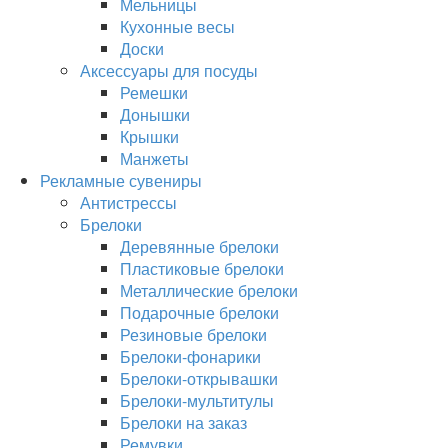
Мельницы
Кухонные весы
Доски
Аксессуары для посуды
Ремешки
Донышки
Крышки
Манжеты
Рекламные сувениры
Антистрессы
Брелоки
Деревянные брелоки
Пластиковые брелоки
Металлические брелоки
Подарочные брелоки
Резиновые брелоки
Брелоки-фонарики
Брелоки-открывашки
Брелоки-мультитулы
Брелоки на заказ
Ремувки