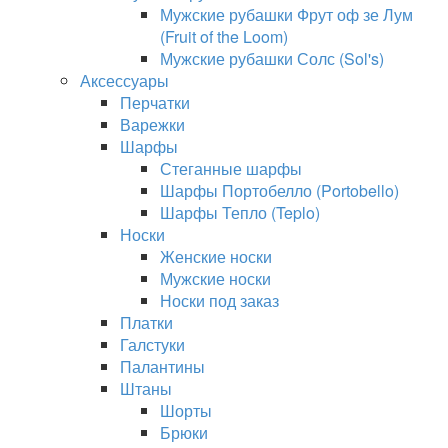
Мужские рубашки Фрут оф зе Лум
(Fruit of the Loom)
Мужские рубашки Солс (Sol's)
Аксессуары
Перчатки
Варежки
Шарфы
Стеганные шарфы
Шарфы Портобелло (Portobello)
Шарфы Тепло (Teplo)
Носки
Женские носки
Мужские носки
Носки под заказ
Платки
Галстуки
Палантины
Штаны
Шорты
Брюки