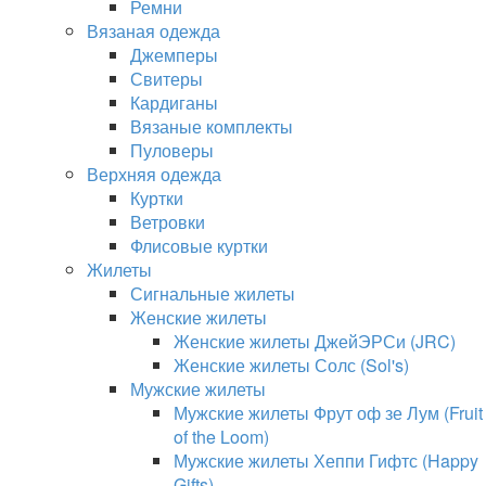
Ремни
Вязаная одежда
Джемперы
Свитеры
Кардиганы
Вязаные комплекты
Пуловеры
Верхняя одежда
Куртки
Ветровки
Флисовые куртки
Жилеты
Сигнальные жилеты
Женские жилеты
Женские жилеты ДжейЭРСи (JRC)
Женские жилеты Солс (Sol's)
Мужские жилеты
Мужские жилеты Фрут оф зе Лум (Fruit
of the Loom)
Мужские жилеты Хеппи Гифтс (Happy
Gifts)