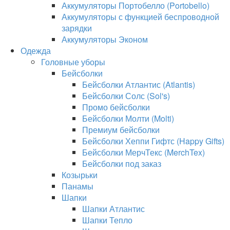
Аккумуляторы Портобелло (Portobello)
Аккумуляторы с функцией беспроводной
зарядки
Аккумуляторы Эконом
Одежда
Головные уборы
Бейсболки
Бейсболки Атлантис (Atlantis)
Бейсболки Солс (Sol's)
Промо бейсболки
Бейсболки Молти (Molti)
Премиум бейсболки
Бейсболки Хеппи Гифтс (Happy Gifts)
Бейсболки МерчТекс (MerchTex)
Бейсболки под заказ
Козырьки
Панамы
Шапки
Шапки Атлантис
Шапки Тепло