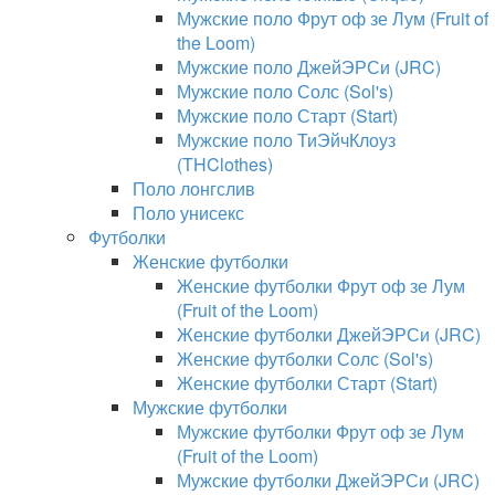
Мужские поло Фрут оф зе Лум (Fruit of
the Loom)
Мужские поло ДжейЭРСи (JRC)
Мужские поло Солс (Sol's)
Мужские поло Старт (Start)
Мужские поло ТиЭйчКлоуз
(THClothes)
Поло лонгслив
Поло унисекс
Футболки
Женские футболки
Женские футболки Фрут оф зе Лум
(Fruit of the Loom)
Женские футболки ДжейЭРСи (JRC)
Женские футболки Солс (Sol's)
Женские футболки Старт (Start)
Мужские футболки
Мужские футболки Фрут оф зе Лум
(Fruit of the Loom)
Мужские футболки ДжейЭРСи (JRC)