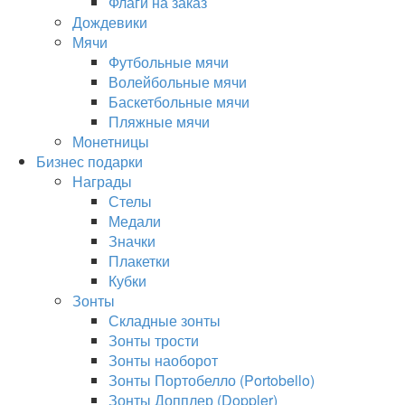
Флаги на заказ
Дождевики
Мячи
Футбольные мячи
Волейбольные мячи
Баскетбольные мячи
Пляжные мячи
Монетницы
Бизнес подарки
Награды
Стелы
Медали
Значки
Плакетки
Кубки
Зонты
Складные зонты
Зонты трости
Зонты наоборот
Зонты Портобелло (Portobello)
Зонты Допплер (Doppler)