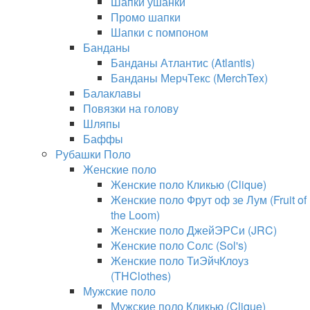
Шапки ушанки
Промо шапки
Шапки с помпоном
Банданы
Банданы Атлантис (Atlantis)
Банданы МерчТекс (MerchTex)
Балаклавы
Повязки на голову
Шляпы
Баффы
Рубашки Поло
Женские поло
Женские поло Кликью (Clique)
Женские поло Фрут оф зе Лум (Fruit of
the Loom)
Женские поло ДжейЭРСи (JRC)
Женские поло Солс (Sol's)
Женские поло ТиЭйчКлоуз
(THClothes)
Мужские поло
Мужские поло Кликью (Clique)