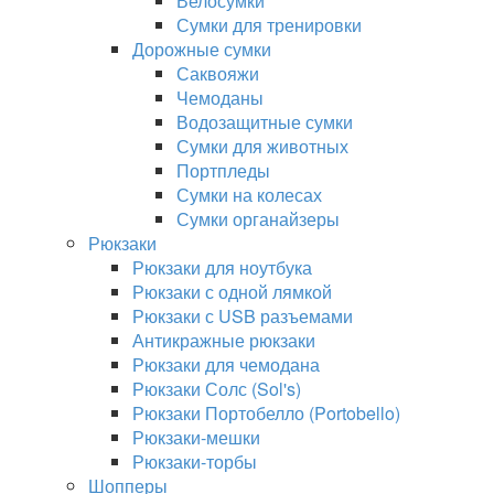
Велосумки
Сумки для тренировки
Дорожные сумки
Саквояжи
Чемоданы
Водозащитные сумки
Сумки для животных
Портпледы
Сумки на колесах
Сумки органайзеры
Рюкзаки
Рюкзаки для ноутбука
Рюкзаки с одной лямкой
Рюкзаки с USB разъемами
Антикражные рюкзаки
Рюкзаки для чемодана
Рюкзаки Солс (Sol's)
Рюкзаки Портобелло (Portobello)
Рюкзаки-мешки
Рюкзаки-торбы
Шопперы