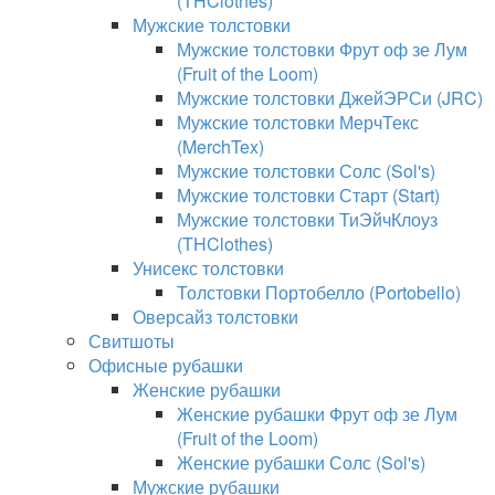
(THClothes)
Мужские толстовки
Мужские толстовки Фрут оф зе Лум
(Fruit of the Loom)
Мужские толстовки ДжейЭРСи (JRC)
Мужские толстовки МерчТекс
(MerchTex)
Мужские толстовки Солс (Sol's)
Мужские толстовки Старт (Start)
Мужские толстовки ТиЭйчКлоуз
(THClothes)
Унисекс толстовки
Толстовки Портобелло (Portobello)
Оверсайз толстовки
Свитшоты
Офисные рубашки
Женские рубашки
Женские рубашки Фрут оф зе Лум
(Fruit of the Loom)
Женские рубашки Солс (Sol's)
Мужские рубашки