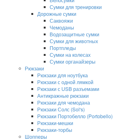
Велосумки
Сумки для тренировки
Дорожные сумки
Саквояжи
Чемоданы
Водозащитные сумки
Сумки для животных
Портпледы
Сумки на колесах
Сумки органайзеры
Рюкзаки
Рюкзаки для ноутбука
Рюкзаки с одной лямкой
Рюкзаки с USB разъемами
Антикражные рюкзаки
Рюкзаки для чемодана
Рюкзаки Солс (Sol's)
Рюкзаки Портобелло (Portobello)
Рюкзаки-мешки
Рюкзаки-торбы
Шопперы