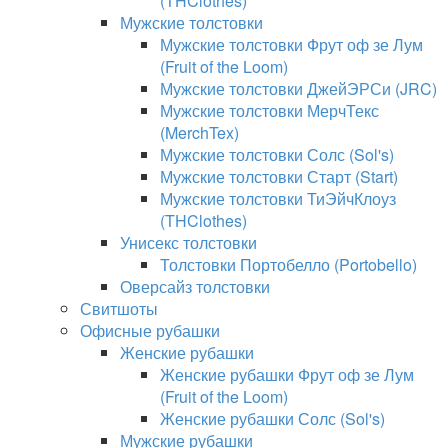
(THClothes)
Мужские толстовки
Мужские толстовки Фрут оф зе Лум
(Fruit of the Loom)
Мужские толстовки ДжейЭРСи (JRC)
Мужские толстовки МерчТекс
(MerchTex)
Мужские толстовки Солс (Sol's)
Мужские толстовки Старт (Start)
Мужские толстовки ТиЭйчКлоуз
(THClothes)
Унисекс толстовки
Толстовки Портобелло (Portobello)
Оверсайз толстовки
Свитшоты
Офисные рубашки
Женские рубашки
Женские рубашки Фрут оф зе Лум
(Fruit of the Loom)
Женские рубашки Солс (Sol's)
Мужские рубашки