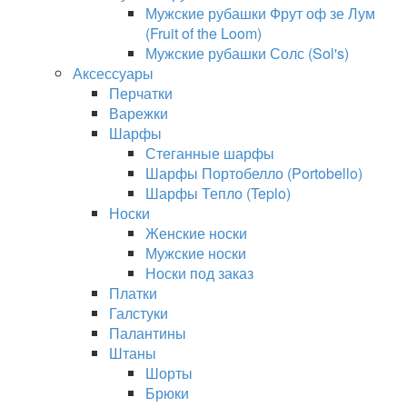
Мужские рубашки Фрут оф зе Лум
(Fruit of the Loom)
Мужские рубашки Солс (Sol's)
Аксессуары
Перчатки
Варежки
Шарфы
Стеганные шарфы
Шарфы Портобелло (Portobello)
Шарфы Тепло (Teplo)
Носки
Женские носки
Мужские носки
Носки под заказ
Платки
Галстуки
Палантины
Штаны
Шорты
Брюки