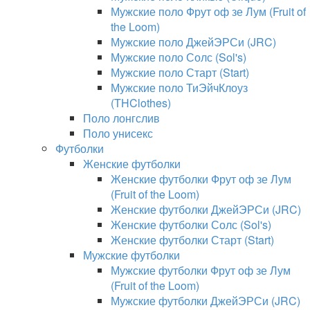
Мужские поло Фрут оф зе Лум (Fruit of
the Loom)
Мужские поло ДжейЭРСи (JRC)
Мужские поло Солс (Sol's)
Мужские поло Старт (Start)
Мужские поло ТиЭйчКлоуз
(THClothes)
Поло лонгслив
Поло унисекс
Футболки
Женские футболки
Женские футболки Фрут оф зе Лум
(Fruit of the Loom)
Женские футболки ДжейЭРСи (JRC)
Женские футболки Солс (Sol's)
Женские футболки Старт (Start)
Мужские футболки
Мужские футболки Фрут оф зе Лум
(Fruit of the Loom)
Мужские футболки ДжейЭРСи (JRC)