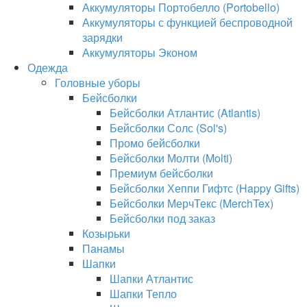
Аккумуляторы Портобелло (Portobello)
Аккумуляторы с функцией беспроводной
зарядки
Аккумуляторы Эконом
Одежда
Головные уборы
Бейсболки
Бейсболки Атлантис (Atlantis)
Бейсболки Солс (Sol's)
Промо бейсболки
Бейсболки Молти (Molti)
Премиум бейсболки
Бейсболки Хеппи Гифтс (Happy Gifts)
Бейсболки МерчТекс (MerchTex)
Бейсболки под заказ
Козырьки
Панамы
Шапки
Шапки Атлантис
Шапки Тепло