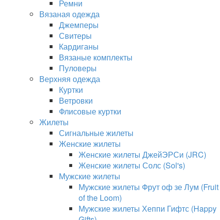
Ремни
Вязаная одежда
Джемперы
Свитеры
Кардиганы
Вязаные комплекты
Пуловеры
Верхняя одежда
Куртки
Ветровки
Флисовые куртки
Жилеты
Сигнальные жилеты
Женские жилеты
Женские жилеты ДжейЭРСи (JRC)
Женские жилеты Солс (Sol's)
Мужские жилеты
Мужские жилеты Фрут оф зе Лум (Fruit
of the Loom)
Мужские жилеты Хеппи Гифтс (Happy
Gifts)