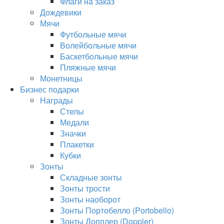
Флаги на заказ
Дождевики
Мячи
Футбольные мячи
Волейбольные мячи
Баскетбольные мячи
Пляжные мячи
Монетницы
Бизнес подарки
Награды
Стелы
Медали
Значки
Плакетки
Кубки
Зонты
Складные зонты
Зонты трости
Зонты наоборот
Зонты Портобелло (Portobello)
Зонты Допплер (Doppler)