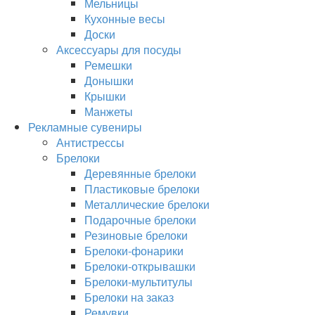
Мельницы
Кухонные весы
Доски
Аксессуары для посуды
Ремешки
Донышки
Крышки
Манжеты
Рекламные сувениры
Антистрессы
Брелоки
Деревянные брелоки
Пластиковые брелоки
Металлические брелоки
Подарочные брелоки
Резиновые брелоки
Брелоки-фонарики
Брелоки-открывашки
Брелоки-мультитулы
Брелоки на заказ
Ремувки