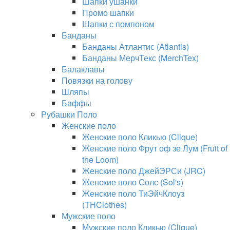
Шапки ушанки
Промо шапки
Шапки с помпоном
Банданы
Банданы Атлантис (Atlantis)
Банданы МерчТекс (MerchTex)
Балаклавы
Повязки на голову
Шляпы
Баффы
Рубашки Поло
Женские поло
Женские поло Кликью (Clique)
Женские поло Фрут оф зе Лум (Fruit of
the Loom)
Женские поло ДжейЭРСи (JRC)
Женские поло Солс (Sol's)
Женские поло ТиЭйчКлоуз
(THClothes)
Мужские поло
Мужские поло Кликью (Clique)