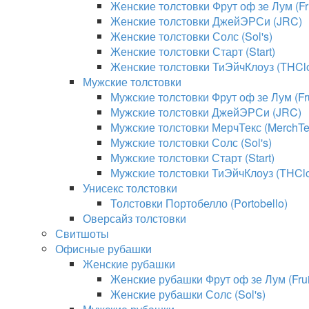
Женские толстовки Фрут оф зе Лум (Fru
Женские толстовки ДжейЭРСи (JRC)
Женские толстовки Солс (Sol's)
Женские толстовки Старт (Start)
Женские толстовки ТиЭйчКлоуз (THClo
Мужские толстовки
Мужские толстовки Фрут оф зе Лум (Fru
Мужские толстовки ДжейЭРСи (JRC)
Мужские толстовки МерчТекс (MerchTe
Мужские толстовки Солс (Sol's)
Мужские толстовки Старт (Start)
Мужские толстовки ТиЭйчКлоуз (THClo
Унисекс толстовки
Толстовки Портобелло (Portobello)
Оверсайз толстовки
Свитшоты
Офисные рубашки
Женские рубашки
Женские рубашки Фрут оф зе Лум (Fruit
Женские рубашки Солс (Sol's)