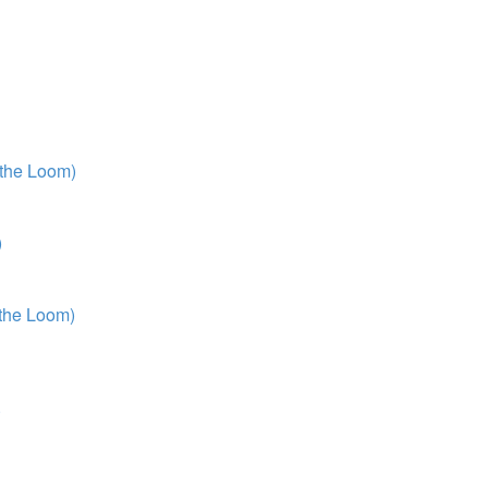
 the Loom)
)
 the Loom)
)