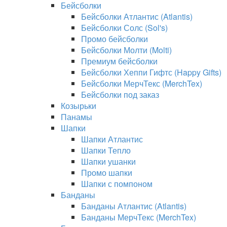
Бейсболки
Бейсболки Атлантис (Atlantis)
Бейсболки Солс (Sol's)
Промо бейсболки
Бейсболки Молти (Molti)
Премиум бейсболки
Бейсболки Хеппи Гифтс (Happy Gifts)
Бейсболки МерчТекс (MerchTex)
Бейсболки под заказ
Козырьки
Панамы
Шапки
Шапки Атлантис
Шапки Тепло
Шапки ушанки
Промо шапки
Шапки с помпоном
Банданы
Банданы Атлантис (Atlantis)
Банданы МерчТекс (MerchTex)