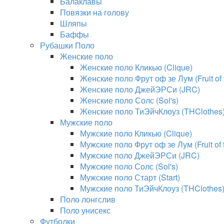
Балаклавы
Повязки на голову
Шляпы
Баффы
Рубашки Поло
Женские поло
Женские поло Кликью (Clique)
Женские поло Фрут оф зе Лум (Fruit of
Женские поло ДжейЭРСи (JRC)
Женские поло Солс (Sol's)
Женские поло ТиЭйчКлоуз (THClothes
Мужские поло
Мужские поло Кликью (Clique)
Мужские поло Фрут оф зе Лум (Fruit of
Мужские поло ДжейЭРСи (JRC)
Мужские поло Солс (Sol's)
Мужские поло Старт (Start)
Мужские поло ТиЭйчКлоуз (THClothes
Поло лонгслив
Поло унисекс
Футболки