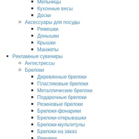
Мельницы
Кухонные весы
Доски
Аксессуары для посуды
Ремешки
Донышки
Крышки
Манжеты
Рекламные сувениры
Антистрессы
Брелоки
Деревянные брелоки
Пластиковые брелоки
Металлические брелоки
Подарочные брелоки
Резиновые брелоки
Брелоки-фонарики
Брелоки-открывашки
Брелоки-мультитулы
Брелоки на заказ
Ремувки