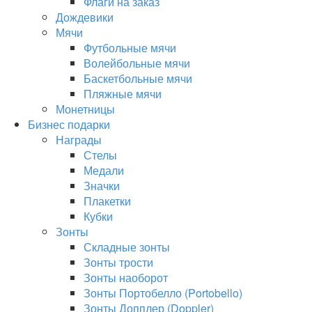
Флаги на заказ
Дождевики
Мячи
Футбольные мячи
Волейбольные мячи
Баскетбольные мячи
Пляжные мячи
Монетницы
Бизнес подарки
Награды
Стелы
Медали
Значки
Плакетки
Кубки
Зонты
Складные зонты
Зонты трости
Зонты наоборот
Зонты Портобелло (Portobello)
Зонты Допплер (Doppler)