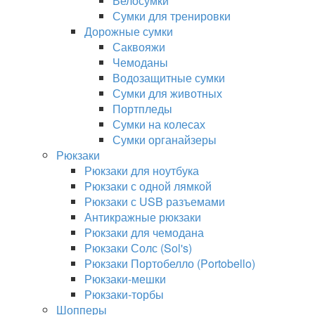
Велосумки
Сумки для тренировки
Дорожные сумки
Саквояжи
Чемоданы
Водозащитные сумки
Сумки для животных
Портпледы
Сумки на колесах
Сумки органайзеры
Рюкзаки
Рюкзаки для ноутбука
Рюкзаки с одной лямкой
Рюкзаки с USB разъемами
Антикражные рюкзаки
Рюкзаки для чемодана
Рюкзаки Солс (Sol's)
Рюкзаки Портобелло (Portobello)
Рюкзаки-мешки
Рюкзаки-торбы
Шопперы