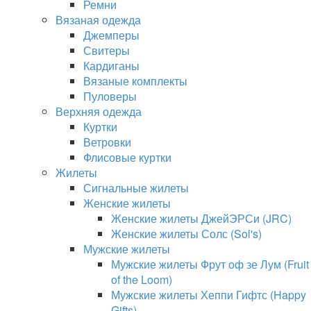
Ремни
Вязаная одежда
Джемперы
Свитеры
Кардиганы
Вязаные комплекты
Пуловеры
Верхняя одежда
Куртки
Ветровки
Флисовые куртки
Жилеты
Сигнальные жилеты
Женские жилеты
Женские жилеты ДжейЭРСи (JRC)
Женские жилеты Солс (Sol's)
Мужские жилеты
Мужские жилеты Фрут оф зе Лум (Fruit
of the Loom)
Мужские жилеты Хеппи Гифтс (Happy
Gifts)