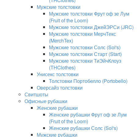
(THClothes)
Мужские толстовки
Мужские толстовки Фрут оф зе Лум
(Fruit of the Loom)
Мужские толстовки ДжейЭРСи (JRC)
Мужские толстовки МерчТекс
(MerchTex)
Мужские толстовки Солс (Sol's)
Мужские толстовки Старт (Start)
Мужские толстовки ТиЭйчКлоуз
(THClothes)
Унисекс толстовки
Толстовки Портобелло (Portobello)
Оверсайз толстовки
Свитшоты
Офисные рубашки
Женские рубашки
Женские рубашки Фрут оф зе Лум
(Fruit of the Loom)
Женские рубашки Солс (Sol's)
Мужские рубашки