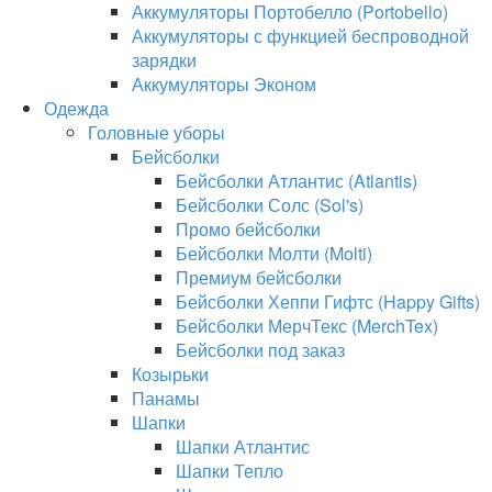
Аккумуляторы Портобелло (Portobello)
Аккумуляторы с функцией беспроводной
зарядки
Аккумуляторы Эконом
Одежда
Головные уборы
Бейсболки
Бейсболки Атлантис (Atlantis)
Бейсболки Солс (Sol's)
Промо бейсболки
Бейсболки Молти (Molti)
Премиум бейсболки
Бейсболки Хеппи Гифтс (Happy Gifts)
Бейсболки МерчТекс (MerchTex)
Бейсболки под заказ
Козырьки
Панамы
Шапки
Шапки Атлантис
Шапки Тепло