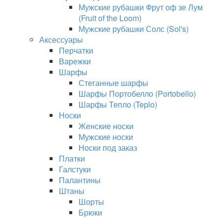
Мужские рубашки Фрут оф зе Лум
(Fruit of the Loom)
Мужские рубашки Солс (Sol's)
Аксессуары
Перчатки
Варежки
Шарфы
Стеганные шарфы
Шарфы Портобелло (Portobello)
Шарфы Тепло (Teplo)
Носки
Женские носки
Мужские носки
Носки под заказ
Платки
Галстуки
Палантины
Штаны
Шорты
Брюки