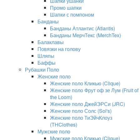
Шапки ушанки
Промо шапки
Шапки с помпоном
Банданы
Банданы Атлантис (Atlantis)
Банданы МерчТекс (MerchTex)
Балаклавы
Повязки на голову
Шляпы
Баффы
Рубашки Поло
Женские поло
Женские поло Кликью (Clique)
Женские поло Фрут оф зе Лум (Fruit of
the Loom)
Женские поло ДжейЭРСи (JRC)
Женские поло Солс (Sol's)
Женские поло ТиЭйчКлоуз
(THClothes)
Мужские поло
Мужские поло Кликью (Clique)