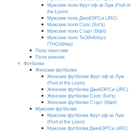
Мужские поло Фрут оф зе Лум (Fruit of
the Loom)
Мужские поло ДжейЭРСи (JRC)
Мужские поло Солс (Sol's)
Мужские поло Старт (Start)
Мужские поло ТиЭйчКлоуз
(THClothes)
Поло лонгслив
Поло унисекс
Футболки
Женские футболки
Женские футболки Фрут оф зе Лум
(Fruit of the Loom)
Женские футболки ДжейЭРСи (JRC)
Женские футболки Солс (Sol's)
Женские футболки Старт (Start)
Мужские футболки
Мужские футболки Фрут оф зе Лум
(Fruit of the Loom)
Мужские футболки ДжейЭРСи (JRC)