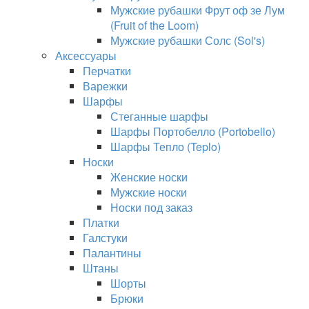
Мужские рубашки Фрут оф зе Лум
(Fruit of the Loom)
Мужские рубашки Солс (Sol's)
Аксессуары
Перчатки
Варежки
Шарфы
Стеганные шарфы
Шарфы Портобелло (Portobello)
Шарфы Тепло (Teplo)
Носки
Женские носки
Мужские носки
Носки под заказ
Платки
Галстуки
Палантины
Штаны
Шорты
Брюки