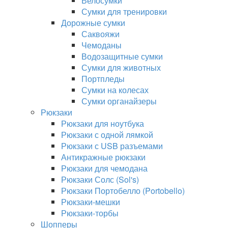
Велосумки
Сумки для тренировки
Дорожные сумки
Саквояжи
Чемоданы
Водозащитные сумки
Сумки для животных
Портпледы
Сумки на колесах
Сумки органайзеры
Рюкзаки
Рюкзаки для ноутбука
Рюкзаки с одной лямкой
Рюкзаки с USB разъемами
Антикражные рюкзаки
Рюкзаки для чемодана
Рюкзаки Солс (Sol's)
Рюкзаки Портобелло (Portobello)
Рюкзаки-мешки
Рюкзаки-торбы
Шопперы