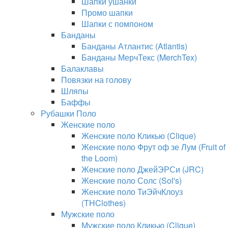
Шапки ушанки
Промо шапки
Шапки с помпоном
Банданы
Банданы Атлантис (Atlantis)
Банданы МерчТекс (MerchTex)
Балаклавы
Повязки на голову
Шляпы
Баффы
Рубашки Поло
Женские поло
Женские поло Кликью (Clique)
Женские поло Фрут оф зе Лум (Fruit of
the Loom)
Женские поло ДжейЭРСи (JRC)
Женские поло Солс (Sol's)
Женские поло ТиЭйчКлоуз
(THClothes)
Мужские поло
Мужские поло Кликью (Clique)