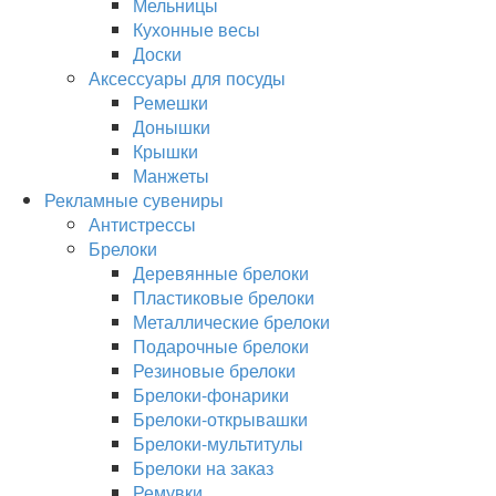
Мельницы
Кухонные весы
Доски
Аксессуары для посуды
Ремешки
Донышки
Крышки
Манжеты
Рекламные сувениры
Антистрессы
Брелоки
Деревянные брелоки
Пластиковые брелоки
Металлические брелоки
Подарочные брелоки
Резиновые брелоки
Брелоки-фонарики
Брелоки-открывашки
Брелоки-мультитулы
Брелоки на заказ
Ремувки