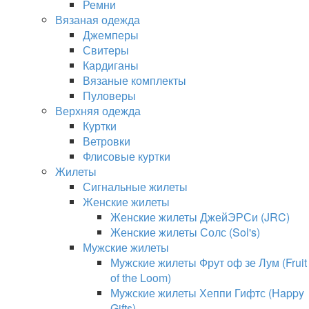
Ремни
Вязаная одежда
Джемперы
Свитеры
Кардиганы
Вязаные комплекты
Пуловеры
Верхняя одежда
Куртки
Ветровки
Флисовые куртки
Жилеты
Сигнальные жилеты
Женские жилеты
Женские жилеты ДжейЭРСи (JRC)
Женские жилеты Солс (Sol's)
Мужские жилеты
Мужские жилеты Фрут оф зе Лум (Fruit
of the Loom)
Мужские жилеты Хеппи Гифтс (Happy
Gifts)