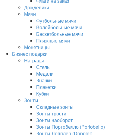
Флаги на заказ
Дождевики
Мячи
Футбольные мячи
Волейбольные мячи
Баскетбольные мячи
Пляжные мячи
Монетницы
Бизнес подарки
Награды
Стелы
Медали
Значки
Плакетки
Кубки
Зонты
Складные зонты
Зонты трости
Зонты наоборот
Зонты Портобелло (Portobello)
Зонты Допплер (Doppler)