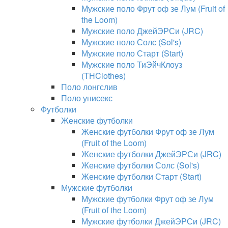
Мужские поло Фрут оф зе Лум (Fruit of
the Loom)
Мужские поло ДжейЭРСи (JRC)
Мужские поло Солс (Sol's)
Мужские поло Старт (Start)
Мужские поло ТиЭйчКлоуз
(THClothes)
Поло лонгслив
Поло унисекс
Футболки
Женские футболки
Женские футболки Фрут оф зе Лум
(Fruit of the Loom)
Женские футболки ДжейЭРСи (JRC)
Женские футболки Солс (Sol's)
Женские футболки Старт (Start)
Мужские футболки
Мужские футболки Фрут оф зе Лум
(Fruit of the Loom)
Мужские футболки ДжейЭРСи (JRC)