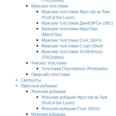
(THClothes)
Мужские толстовки
Мужские толстовки Фрут оф зе Лум
(Fruit of the Loom)
Мужские толстовки ДжейЭРСи (JRC)
Мужские толстовки МерчТекс
(MerchTex)
Мужские толстовки Солс (Sol's)
Мужские толстовки Старт (Start)
Мужские толстовки ТиЭйчКлоуз
(THClothes)
Унисекс толстовки
Толстовки Портобелло (Portobello)
Оверсайз толстовки
Свитшоты
Офисные рубашки
Женские рубашки
Женские рубашки Фрут оф зе Лум
(Fruit of the Loom)
Женские рубашки Солс (Sol's)
Мужские рубашки