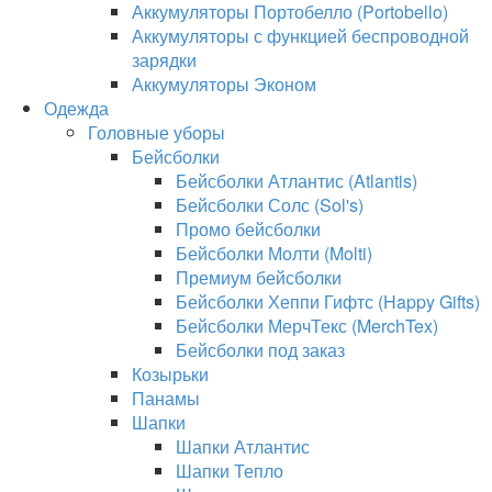
Аккумуляторы Портобелло (Portobello)
Аккумуляторы с функцией беспроводной
зарядки
Аккумуляторы Эконом
Одежда
Головные уборы
Бейсболки
Бейсболки Атлантис (Atlantis)
Бейсболки Солс (Sol's)
Промо бейсболки
Бейсболки Молти (Molti)
Премиум бейсболки
Бейсболки Хеппи Гифтс (Happy Gifts)
Бейсболки МерчТекс (MerchTex)
Бейсболки под заказ
Козырьки
Панамы
Шапки
Шапки Атлантис
Шапки Тепло