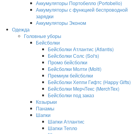
Аккумуляторы Портобелло (Portobello)
Аккумуляторы с функцией беспроводной
зарядки
Аккумуляторы Эконом
Одежда
Головные уборы
Бейсболки
Бейсболки Атлантис (Atlantis)
Бейсболки Солс (Sol's)
Промо бейсболки
Бейсболки Молти (Molti)
Премиум бейсболки
Бейсболки Хеппи Гифтс (Happy Gifts)
Бейсболки МерчТекс (MerchTex)
Бейсболки под заказ
Козырьки
Панамы
Шапки
Шапки Атлантис
Шапки Тепло