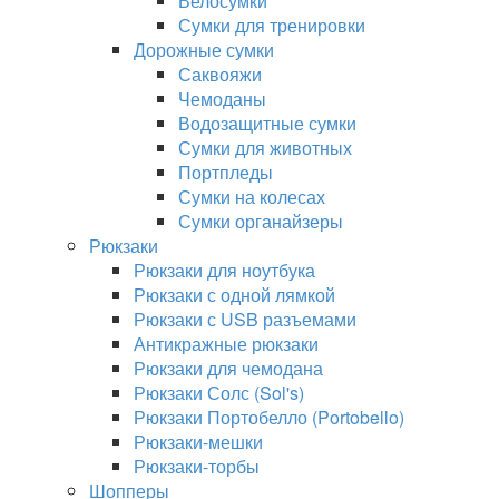
Велосумки
Сумки для тренировки
Дорожные сумки
Саквояжи
Чемоданы
Водозащитные сумки
Сумки для животных
Портпледы
Сумки на колесах
Сумки органайзеры
Рюкзаки
Рюкзаки для ноутбука
Рюкзаки с одной лямкой
Рюкзаки с USB разъемами
Антикражные рюкзаки
Рюкзаки для чемодана
Рюкзаки Солс (Sol's)
Рюкзаки Портобелло (Portobello)
Рюкзаки-мешки
Рюкзаки-торбы
Шопперы