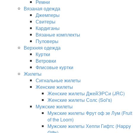
Ремни
Вязаная одежда
Джемперы
Свитеры
Кардиганы
Вязаные комплекты
Пуловеры
Верхняя одежда
Куртки
Ветровки
Флисовые куртки
Жилеты
Сигнальные жилеты
Женские жилеты
Женские жилеты ДжейЭРСи (JRC)
Женские жилеты Солс (Sol's)
Мужские жилеты
Мужские жилеты Фрут оф зе Лум (Fruit
of the Loom)
Мужские жилеты Хеппи Гифтс (Happy
Gifts)