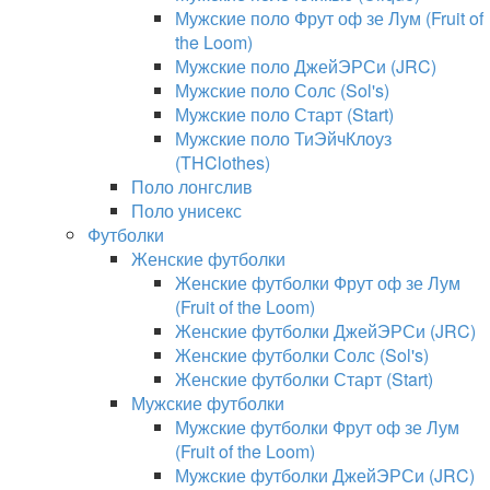
Мужские поло Фрут оф зе Лум (Fruit of
the Loom)
Мужские поло ДжейЭРСи (JRC)
Мужские поло Солс (Sol's)
Мужские поло Старт (Start)
Мужские поло ТиЭйчКлоуз
(THClothes)
Поло лонгслив
Поло унисекс
Футболки
Женские футболки
Женские футболки Фрут оф зе Лум
(Fruit of the Loom)
Женские футболки ДжейЭРСи (JRC)
Женские футболки Солс (Sol's)
Женские футболки Старт (Start)
Мужские футболки
Мужские футболки Фрут оф зе Лум
(Fruit of the Loom)
Мужские футболки ДжейЭРСи (JRC)