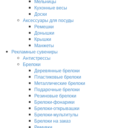
Мельницы
Кухонные весы
Доски
Аксессуары для посуды
Ремешки
Донышки
Крышки
Манжеты
Рекламные сувениры
Антистрессы
Брелоки
Деревянные брелоки
Пластиковые брелоки
Металлические брелоки
Подарочные брелоки
Резиновые брелоки
Брелоки-фонарики
Брелоки-открывашки
Брелоки-мультитулы
Брелоки на заказ
Ремувки