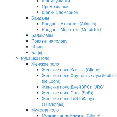
Шапки ушанки
Промо шапки
Шапки с помпоном
Банданы
Банданы Атлантис (Atlantis)
Банданы МерчТекс (MerchTex)
Балаклавы
Повязки на голову
Шляпы
Баффы
Рубашки Поло
Женские поло
Женские поло Кликью (Clique)
Женские поло Фрут оф зе Лум (Fruit of
the Loom)
Женские поло ДжейЭРСи (JRC)
Женские поло Солс (Sol's)
Женские поло ТиЭйчКлоуз
(THClothes)
Мужские поло
Мужские поло Кликью (Clique)