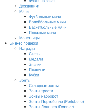
Флаги на заказ
Дождевики
Мячи
Футбольные мячи
Волейбольные мячи
Баскетбольные мячи
Пляжные мячи
Монетницы
Бизнес подарки
Награды
Стелы
Медали
Значки
Плакетки
Кубки
Зонты
Складные зонты
Зонты трости
Зонты наоборот
Зонты Портобелло (Portobello)
Зонты Допплер (Doppler)