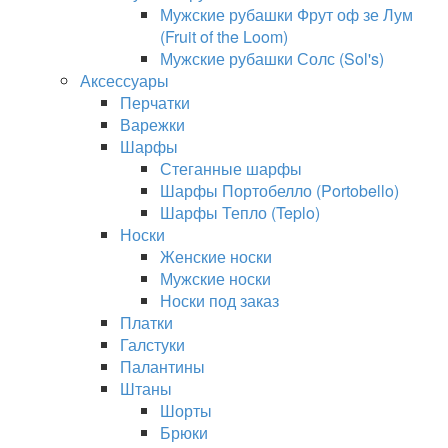
Мужские рубашки Фрут оф зе Лум
(Fruit of the Loom)
Мужские рубашки Солс (Sol's)
Аксессуары
Перчатки
Варежки
Шарфы
Стеганные шарфы
Шарфы Портобелло (Portobello)
Шарфы Тепло (Teplo)
Носки
Женские носки
Мужские носки
Носки под заказ
Платки
Галстуки
Палантины
Штаны
Шорты
Брюки