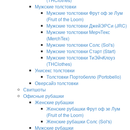
(THClothes)
Мужские толстовки
Мужские толстовки Фрут оф зе Лум
(Fruit of the Loom)
Мужские толстовки ДжейЭРСи (JRC)
Мужские толстовки МерчТекс
(MerchTex)
Мужские толстовки Солс (Sol's)
Мужские толстовки Старт (Start)
Мужские толстовки ТиЭйчКлоуз
(THClothes)
Унисекс толстовки
Толстовки Портобелло (Portobello)
Оверсайз толстовки
Свитшоты
Офисные рубашки
Женские рубашки
Женские рубашки Фрут оф зе Лум
(Fruit of the Loom)
Женские рубашки Солс (Sol's)
Мужские рубашки