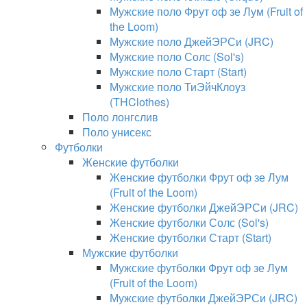
Мужские поло Фрут оф зе Лум (Fruit of
the Loom)
Мужские поло ДжейЭРСи (JRC)
Мужские поло Солс (Sol's)
Мужские поло Старт (Start)
Мужские поло ТиЭйчКлоуз
(THClothes)
Поло лонгслив
Поло унисекс
Футболки
Женские футболки
Женские футболки Фрут оф зе Лум
(Fruit of the Loom)
Женские футболки ДжейЭРСи (JRC)
Женские футболки Солс (Sol's)
Женские футболки Старт (Start)
Мужские футболки
Мужские футболки Фрут оф зе Лум
(Fruit of the Loom)
Мужские футболки ДжейЭРСи (JRC)