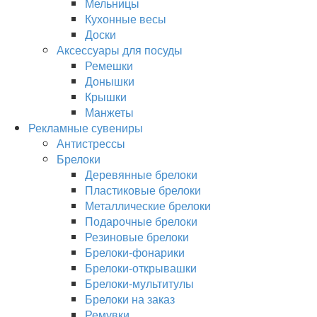
Мельницы
Кухонные весы
Доски
Аксессуары для посуды
Ремешки
Донышки
Крышки
Манжеты
Рекламные сувениры
Антистрессы
Брелоки
Деревянные брелоки
Пластиковые брелоки
Металлические брелоки
Подарочные брелоки
Резиновые брелоки
Брелоки-фонарики
Брелоки-открывашки
Брелоки-мультитулы
Брелоки на заказ
Ремувки