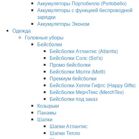
Аккумуляторы Портобелло (Portobello)
Аккумуляторы с функцией беспроводной
зарядки
Аккумуляторы Эконом
Одежда
Головные уборы
Бейсболки
Бейсболки Атлантис (Atlantis)
Бейсболки Солс (Sol's)
Промо бейсболки
Бейсболки Молти (Molti)
Премиум бейсболки
Бейсболки Хеппи Гифтс (Happy Gifts)
Бейсболки МерчТекс (MerchTex)
Бейсболки под заказ
Козырьки
Панамы
Шапки
Шапки Атлантис
Шапки Тепло