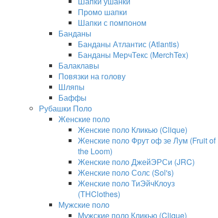
Шапки ушанки
Промо шапки
Шапки с помпоном
Банданы
Банданы Атлантис (Atlantis)
Банданы МерчТекс (MerchTex)
Балаклавы
Повязки на голову
Шляпы
Баффы
Рубашки Поло
Женские поло
Женские поло Кликью (Clique)
Женские поло Фрут оф зе Лум (Fruit of
the Loom)
Женские поло ДжейЭРСи (JRC)
Женские поло Солс (Sol's)
Женские поло ТиЭйчКлоуз
(THClothes)
Мужские поло
Мужские поло Кликью (Clique)