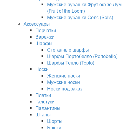
Мужские рубашки Фрут оф зе Лум
(Fruit of the Loom)
Мужские рубашки Солс (Sol's)
Аксессуары
Перчатки
Варежки
Шарфы
Стеганные шарфы
Шарфы Портобелло (Portobello)
Шарфы Тепло (Teplo)
Носки
Женские носки
Мужские носки
Носки под заказ
Платки
Галстуки
Палантины
Штаны
Шорты
Брюки