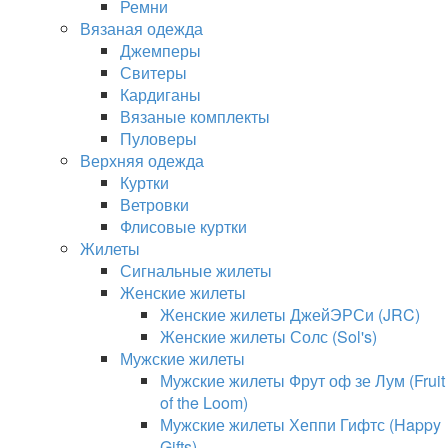
Ремни
Вязаная одежда
Джемперы
Свитеры
Кардиганы
Вязаные комплекты
Пуловеры
Верхняя одежда
Куртки
Ветровки
Флисовые куртки
Жилеты
Сигнальные жилеты
Женские жилеты
Женские жилеты ДжейЭРСи (JRC)
Женские жилеты Солс (Sol's)
Мужские жилеты
Мужские жилеты Фрут оф зе Лум (Fruit
of the Loom)
Мужские жилеты Хеппи Гифтс (Happy
Gifts)