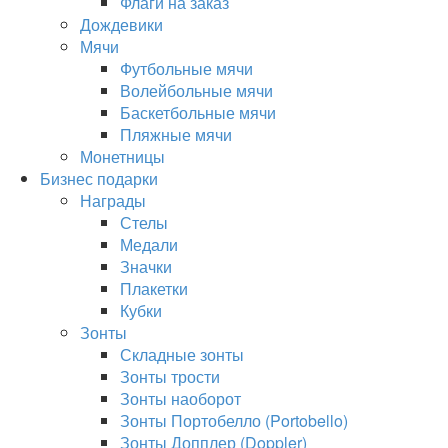
Флаги на заказ
Дождевики
Мячи
Футбольные мячи
Волейбольные мячи
Баскетбольные мячи
Пляжные мячи
Монетницы
Бизнес подарки
Награды
Стелы
Медали
Значки
Плакетки
Кубки
Зонты
Складные зонты
Зонты трости
Зонты наоборот
Зонты Портобелло (Portobello)
Зонты Допплер (Doppler)