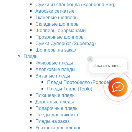
Сумки из спанбонда (Spanbond Bag)
Авоськи сетчатые
Тканевые шопперы
Складные шопперы
Шопперы с карманами
Прозрачные шопперы
Сумки Супербэг (Superbag)
Шопперы на заказ
Пледы
Флисовые пледы
Заказать здесь!
Хлопковые пледы
Вязаные пледы
Пледы Портобелло (Portobello)
Пледы Тепло (Teplo)
Плюшевые пледы
Дорожные пледы
Подарочные пледы
Пледы для пикника
Пледы на заказ
Упаковка для пледов