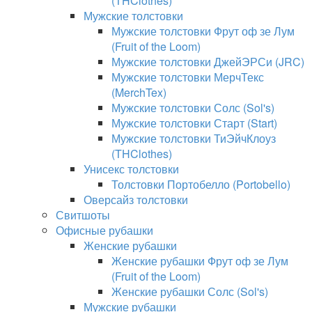
(THClothes)
Мужские толстовки
Мужские толстовки Фрут оф зе Лум
(Fruit of the Loom)
Мужские толстовки ДжейЭРСи (JRC)
Мужские толстовки МерчТекс
(MerchTex)
Мужские толстовки Солс (Sol's)
Мужские толстовки Старт (Start)
Мужские толстовки ТиЭйчКлоуз
(THClothes)
Унисекс толстовки
Толстовки Портобелло (Portobello)
Оверсайз толстовки
Свитшоты
Офисные рубашки
Женские рубашки
Женские рубашки Фрут оф зе Лум
(Fruit of the Loom)
Женские рубашки Солс (Sol's)
Мужские рубашки