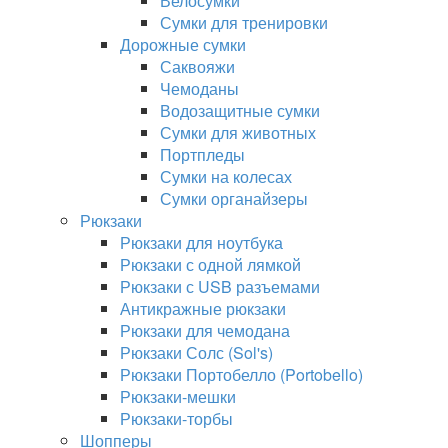
Велосумки
Сумки для тренировки
Дорожные сумки
Саквояжи
Чемоданы
Водозащитные сумки
Сумки для животных
Портпледы
Сумки на колесах
Сумки органайзеры
Рюкзаки
Рюкзаки для ноутбука
Рюкзаки с одной лямкой
Рюкзаки с USB разъемами
Антикражные рюкзаки
Рюкзаки для чемодана
Рюкзаки Солс (Sol's)
Рюкзаки Портобелло (Portobello)
Рюкзаки-мешки
Рюкзаки-торбы
Шопперы