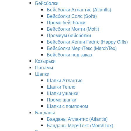
Бейсболки
Бейсболки Атлантис (Atlantis)
Бейсболки Солс (Sol's)
Промо бейсболки
Бейсболки Молти (Molti)
Премиум бейсболки
Бейсболки Хеппи Гифтс (Happy Gifts)
Бейсболки МерчТекс (MerchTex)
Бейсболки под заказ
Козырьки
Панамы
Шапки
Шапки Атлантис
Шапки Тепло
Шапки ушанки
Промо шапки
Шапки с помпоном
Банданы
Банданы Атлантис (Atlantis)
Банданы МерчТекс (MerchTex)