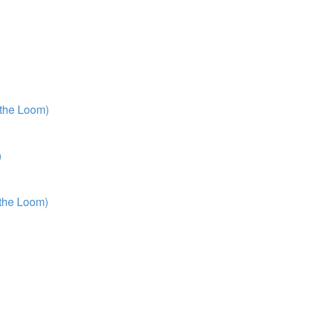
 the Loom)
)
 the Loom)
)