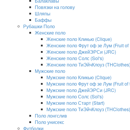
Балаклавы
Повязки на голову
Шляпы
Баффы
Рубашки Поло
Женские поло
Женские поло Кликью (Clique)
Женские поло Фрут оф зе Лум (Fruit of
Женские поло ДжейЭРСи (JRC)
Женские поло Солс (Sol's)
Женские поло ТиЭйчКлоуз (THClothes
Мужские поло
Мужские поло Кликью (Clique)
Мужские поло Фрут оф зе Лум (Fruit of
Мужские поло ДжейЭРСи (JRC)
Мужские поло Солс (Sol's)
Мужские поло Старт (Start)
Мужские поло ТиЭйчКлоуз (THClothes
Поло лонгслив
Поло унисекс
Футболки