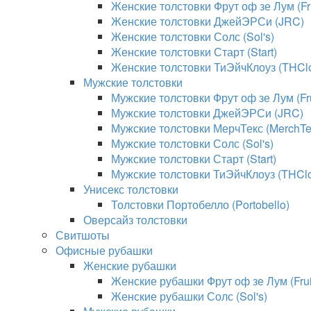
Женские толстовки Фрут оф зе Лум (Fru
Женские толстовки ДжейЭРСи (JRC)
Женские толстовки Солс (Sol's)
Женские толстовки Старт (Start)
Женские толстовки ТиЭйчКлоуз (THClo
Мужские толстовки
Мужские толстовки Фрут оф зе Лум (Fru
Мужские толстовки ДжейЭРСи (JRC)
Мужские толстовки МерчТекс (MerchTe
Мужские толстовки Солс (Sol's)
Мужские толстовки Старт (Start)
Мужские толстовки ТиЭйчКлоуз (THClo
Унисекс толстовки
Толстовки Портобелло (Portobello)
Оверсайз толстовки
Свитшоты
Офисные рубашки
Женские рубашки
Женские рубашки Фрут оф зе Лум (Fruit
Женские рубашки Солс (Sol's)